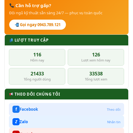
Cần hỗ trợ gấp?
Đội ngũ kỹ thuật sẵn sàng 24/7 — phục vụ toàn quốc
Gọi ngay 0943.789.121
LƯỢT TRUY CẬP
116
126
Hôm nay
Lượt xem hôm nay
21433
33538
Tổng người dùng
Tổng lượt xem
THEO DÕI CHÚNG TÔI
f
Facebook
Theo dõi
Z
Zalo
Nhắn tin