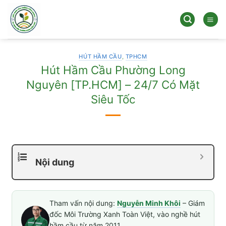
Bỏ
qua
nội
dung
HÚT HẦM CẦU
,
TPHCM
Hút Hầm Cầu Phường Long
Nguyên [TP.HCM] – 24/7 Có Mặt
Siêu Tốc
Nội dung
Tham vấn nội dung:
Nguyễn Minh Khôi
– Giám
đốc Môi Trường Xanh Toàn Việt, vào nghề hút
hầm cầu từ năm 2011.