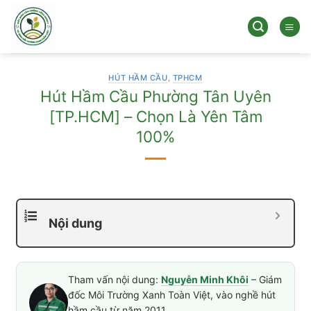
Bỏ
qua
nội
dung
HÚT HẦM CẦU
,
TPHCM
Hút Hầm Cầu Phường Tân Uyên
[TP.HCM] – Chọn Là Yên Tâm
100%
Nội dung
Tham vấn nội dung:
Nguyễn Minh Khôi
– Giám
đốc Môi Trường Xanh Toàn Việt, vào nghề hút
hầm cầu từ năm 2011.