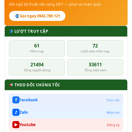
Đội ngũ kỹ thuật sẵn sàng 24/7 — phục vụ toàn quốc
Gọi ngay 0943.789.121
LƯỢT TRUY CẬP
61
72
Hôm nay
Lượt xem hôm nay
21494
33611
Tổng người dùng
Tổng lượt xem
THEO DÕI CHÚNG TÔI
f
Facebook
Theo dõi
Z
Zalo
Nhắn tin
▶
Youtube
Đăng ký