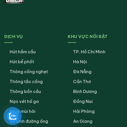
DỊCH VỤ
KHU VỰC NỔI BẬT
Hút hầm cầu
TP. Hồ Chí Minh
Hút bể phốt
Hà Nội
Thông cống nghẹt
Đà Nẵng
Thông tắc cống
Cần Thơ
Thông bồn cầu
Bình Dương
Nạo vét hố ga
Đồng Nai
Xử lý mùi hôi
Hải Phòng
Vệ sinh đường ống
An Giang