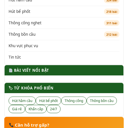
Hút hầm cầu
324 bài
Hút bể phốt
218 bài
Thông cống nghẹt
311 bài
Thông bồn cầu
212 bài
Khu vực phục vụ
Tin tức
BÀI VIẾT NỔI BẬT
🏷 TỪ KHÓA PHỔ BIẾN
Hút hầm cầu
Hút bể phốt
Thông cống
Thông bồn cầu
Giá rẻ
Khẩn cấp
24/7
Cần hỗ trợ gấp?