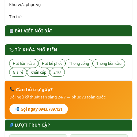
Khu vực phục vụ
Tin tức
BÀI VIẾT NỔI BẬT
🏷 TỪ KHÓA PHỔ BIẾN
Hút hầm cầu
Hút bể phốt
Thông cống
Thông bồn cầu
Giá rẻ
Khẩn cấp
24/7
Cần hỗ trợ gấp?
Đội ngũ kỹ thuật sẵn sàng 24/7 — phục vụ toàn quốc
Gọi ngay 0943.789.121
LƯỢT TRUY CẬP