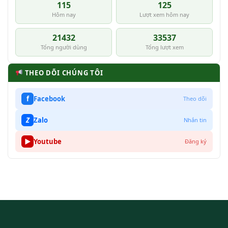
115
125
Hôm nay
Lượt xem hôm nay
21432
33537
Tổng người dùng
Tổng lượt xem
THEO DÕI CHÚNG TÔI
f
Facebook
Theo dõi
Z
Zalo
Nhắn tin
▶
Youtube
Đăng ký