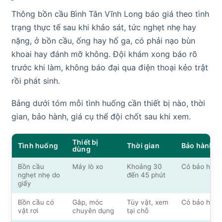
Thông bồn cầu Bình Tân Vĩnh Long báo giá theo tình
trạng thực tế sau khi khảo sát, tức nghẹt nhẹ hay
nặng, ở bồn cầu, ống hay hố ga, có phải nạo bùn
khoai hay đánh mỡ không. Đội khám xong báo rõ
trước khi làm, không báo đại qua điện thoại kẻo trật
rồi phát sinh.
Bảng dưới tóm mỗi tình huống cần thiết bị nào, thời
gian, bảo hành, giá cụ thể đội chốt sau khi xem.
Thiết bị
Tình huống
Thời gian
Bảo hành
dùng
Bồn cầu
Máy lò xo
Khoảng 30
Có bảo hành
nghẹt nhẹ do
đến 45 phút
giấy
Bồn cầu có
Gắp, móc
Tùy vật, xem
Có bảo hành
vật rơi
chuyên dụng
tại chỗ