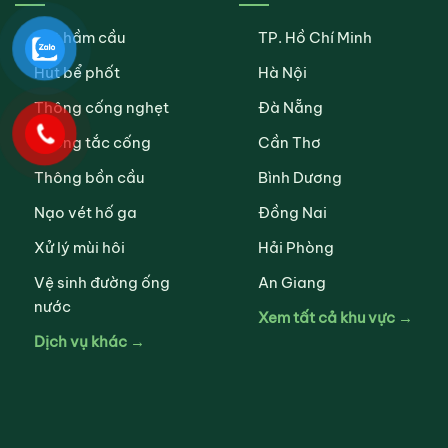
Hút hầm cầu
TP. Hồ Chí Minh
Hút bể phốt
Hà Nội
Thông cống nghẹt
Đà Nẵng
Thông tắc cống
Cần Thơ
Thông bồn cầu
Bình Dương
Nạo vét hố ga
Đồng Nai
Xử lý mùi hôi
Hải Phòng
Vệ sinh đường ống
An Giang
nước
Xem tất cả khu vực →
Dịch vụ khác →