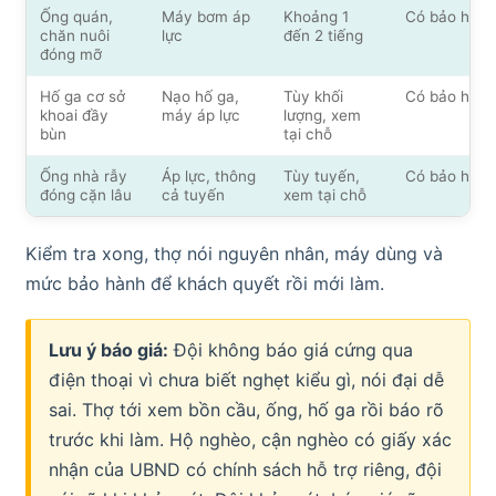
Ống quán,
Máy bơm áp
Khoảng 1
Có bảo hành
chăn nuôi
lực
đến 2 tiếng
đóng mỡ
Hố ga cơ sở
Nạo hố ga,
Tùy khối
Có bảo hành
khoai đầy
máy áp lực
lượng, xem
bùn
tại chỗ
Ống nhà rẫy
Áp lực, thông
Tùy tuyến,
Có bảo hành
đóng cặn lâu
cả tuyến
xem tại chỗ
Kiểm tra xong, thợ nói nguyên nhân, máy dùng và
mức bảo hành để khách quyết rồi mới làm.
Lưu ý báo giá:
Đội không báo giá cứng qua
điện thoại vì chưa biết nghẹt kiểu gì, nói đại dễ
sai. Thợ tới xem bồn cầu, ống, hố ga rồi báo rõ
trước khi làm. Hộ nghèo, cận nghèo có giấy xác
nhận của UBND có chính sách hỗ trợ riêng, đội