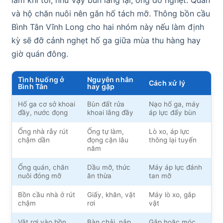
và hộ chăn nuôi nên gắn hố tách mỡ. Thông bồn cầu
Bình Tân Vĩnh Long cho hai nhóm này nếu làm định
kỳ sẽ đỡ cảnh nghẹt hố ga giữa mùa thu hàng hay
giờ quán đông.
Tình huống ở
Nguyên nhân
Cách xử lý
Bình Tân
hay gặp
Hố ga cơ sở khoai
Bùn đất rửa
Nạo hố ga, máy
đầy, nước đọng
khoai lắng đầy
áp lực đẩy bùn
Ống nhà rẫy rút
Ống tự làm,
Lò xo, áp lực
chậm dần
đọng cặn lâu
thông lại tuyến
năm
Ống quán, chăn
Dầu mỡ, thức
Máy áp lực đánh
nuôi đóng mỡ
ăn thừa
tan mỡ
Bồn cầu nhà ở rút
Giấy, khăn, vật
Máy lò xo, gắp
chậm
rơi
vật
Vật rơi vào bồn
Bàn chải, nắp
Gắp hoặc móc