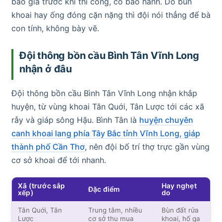
báo giá trước khi thi công, có bảo hành. Do bùn
khoai hay ống đóng cặn nặng thì đội nói thẳng để bà
con tính, không bày vẽ.
Đội thông bồn cầu Bình Tân Vĩnh Long
nhận ở đâu
Đội thông bồn cầu Bình Tân Vĩnh Long nhận khắp
huyện, từ vùng khoai Tân Quới, Tân Lược tới các xã
rẫy và giáp sông Hậu. Bình Tân là
huyện chuyên
canh khoai lang phía Tây Bắc tỉnh Vĩnh Long, giáp
thành phố Cần Thơ
, nên đội bố trí thợ trực gần vùng
cơ sở khoai để tới nhanh.
Xã (trước sắp
Hay nghẹt
Đặc điểm
xếp)
do
Tân Quới, Tân
Trung tâm, nhiều
Bùn đất rửa
Lược
cơ sở thu mua
khoai, hố ga