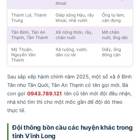
khoai
Thành Lợi, Thành
Giáp sông Hậu, rẫy
Ống tự làm,
Trung
khoai, nhà vườn
cặn đọng
Tân Bình, Tân An
Xã nông thôn, rẫy,
Mỡ chăn
Thạnh, Tân Thành
chăn nuôi
nuôi, ống dài
Mỹ Thuận,
Xã ruộng, vườn,
Giấy, ống
Nguyễn Văn
dân cư rải
đóng cặn
Thảnh
Sau sắp xếp hành chính năm 2025, một số xã ở Bình
Tân như Tân Quới, Tân An Thạnh có tên gọi mới. Bà
con gọi
0943.789.121
tên cũ tên mới đội đều nhận,
nhà khó tìm thì cho một mốc gần để đội dò theo
thực tế.
Đội thông bồn cầu các huyện khác trong
tỉnh Vĩnh Long