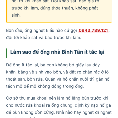
nói rõ khi khảo sát. Đội khảo sát, báo giá rõ
trước khi làm, đúng thỏa thuận, không phát
sinh.
Bồn cầu, ống nghẹt kiểu nào cứ gọi
0943.789.121
,
đội tới khảo sát và báo trước khi làm.
Làm sao để ống nhà Bình Tân ít tắc lại
Để ống ít tắc lại, bà con không bỏ giấy lau dày,
khăn, băng vệ sinh vào bồn, và đặt rọ chắn rác ở lỗ
thoát sàn, bồn rửa. Quán và hộ chăn nuôi thì gắn hố
tách mỡ để mỡ không đóng trong ống.
Cơ sở thu mua khoai nên làm hố lắng bùn trước khi
cho nước rửa khoai ra ống chung, định kỳ nạo hố ga
để bùn không dồn cứng. Nhà nào hay nghẹt đi nghẹt