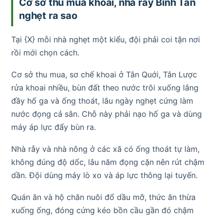
Cơ sở thu mua khoai, nhà rẫy Bình Tân
nghẹt ra sao
Tại {X} mỗi nhà nghẹt một kiểu, đội phải coi tận nơi
rồi mới chọn cách.
Cơ sở thu mua, sơ chế khoai ở Tân Quới, Tân Lược
rửa khoai nhiều, bùn đất theo nước trôi xuống lắng
đầy hố ga và ống thoát, lâu ngày nghẹt cứng làm
nước đọng cả sân. Chỗ này phải nạo hố ga và dùng
máy áp lực đẩy bùn ra.
Nhà rẫy và nhà nông ở các xã có ống thoát tự làm,
không đúng độ dốc, lâu năm đọng cặn nên rút chậm
dần. Đội dùng máy lò xo và áp lực thông lại tuyến.
Quán ăn và hộ chăn nuôi đổ dầu mỡ, thức ăn thừa
xuống ống, đóng cứng kéo bồn cầu gần đó chậm