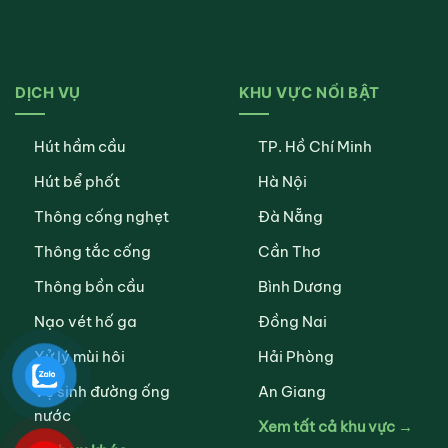
DỊCH VỤ
KHU VỰC NỔI BẬT
Hút hầm cầu
TP. Hồ Chí Minh
Hút bể phốt
Hà Nội
Thông cống nghẹt
Đà Nẵng
Thông tắc cống
Cần Thơ
Thông bồn cầu
Bình Dương
Nạo vét hố ga
Đồng Nai
Xử lý mùi hôi
Hải Phòng
Vệ sinh đường ống
An Giang
nước
Xem tất cả khu vực →