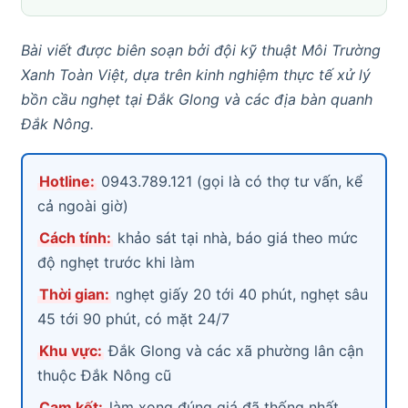
Bài viết được biên soạn bởi đội kỹ thuật Môi Trường
Xanh Toàn Việt, dựa trên kinh nghiệm thực tế xử lý
bồn cầu nghẹt tại Đắk Glong và các địa bàn quanh
Đắk Nông.
Hotline:
0943.789.121 (gọi là có thợ tư vấn, kể
cả ngoài giờ)
Cách tính:
khảo sát tại nhà, báo giá theo mức
độ nghẹt trước khi làm
Thời gian:
nghẹt giấy 20 tới 40 phút, nghẹt sâu
45 tới 90 phút, có mặt 24/7
Khu vực:
Đắk Glong và các xã phường lân cận
thuộc Đắk Nông cũ
Cam kết:
làm xong đúng giá đã thống nhất,