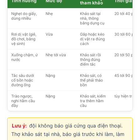
Tình huống
Mức độ
Thời gian
tham khảo
Nghẹt do giấy,
Nhẹ
Khảo sát tại
20 tới 40 phút
dùng nhiều
nhà, thông
bằng dụng cụ
Rơi dị vật (giẻ,
Vừa
Gắp hoặc kéo
30 tới 60 phút
đồ chơi, băng
dị vật ra đúng
vệ sinh)
cách
Xuống chậm, ứ
Nhẹ tới vừa
Khảo sát rồi
20 tới 50 phút
nước
thông đúng
điểm tắc
Tắc sâu dưới
Nặng
Khảo sát, có
45 tới 90 phút
cổ bồn hoặc
thể phải tháo
đường ống
bồn
Trào ngược,
Nặng
Khảo sát, kiểm
tùy hiện trạng
nghi hầm cầu
tra thêm hầm
đầy
cầu
Lưu ý:
đội không báo giá cứng qua điện thoại.
Thợ khảo sát tại nhà, báo giá trước khi làm, làm