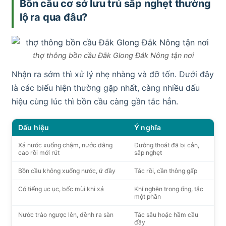
Bồn cầu cơ sở lưu trú sắp nghẹt thường
lộ ra qua đâu?
thợ thông bồn cầu Đắk Glong Đắk Nông tận nơi
Nhận ra sớm thì xử lý nhẹ nhàng và đỡ tốn. Dưới đây
là các biểu hiện thường gặp nhất, càng nhiều dấu
hiệu cùng lúc thì bồn cầu càng gần tắc hẳn.
Dấu hiệu
Ý nghĩa
Xả nước xuống chậm, nước dâng
Đường thoát đã bị cản,
cao rồi mới rút
sắp nghẹt
Bồn cầu không xuống nước, ứ đầy
Tắc rồi, cần thông gấp
Có tiếng ục ục, bốc mùi khi xả
Khí nghẽn trong ống, tắc
một phần
Nước trào ngược lên, dềnh ra sàn
Tắc sâu hoặc hầm cầu
đầy