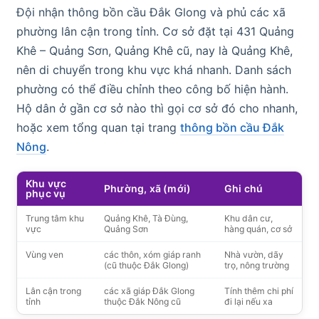
Đội nhận thông bồn cầu Đắk Glong và phủ các xã
phường lân cận trong tỉnh. Cơ sở đặt tại 431 Quảng
Khê – Quảng Sơn, Quảng Khê cũ, nay là Quảng Khê,
nên di chuyển trong khu vực khá nhanh. Danh sách
phường có thể điều chỉnh theo công bố hiện hành.
Hộ dân ở gần cơ sở nào thì gọi cơ sở đó cho nhanh,
hoặc xem tổng quan tại trang
thông bồn cầu Đắk
Nông
.
Khu vực
Phường, xã (mới)
Ghi chú
phục vụ
Trung tâm khu
Quảng Khê, Tà Đùng,
Khu dân cư,
vực
Quảng Sơn
hàng quán, cơ sở
Vùng ven
các thôn, xóm giáp ranh
Nhà vườn, dãy
(cũ thuộc Đắk Glong)
trọ, nông trường
Lân cận trong
các xã giáp Đắk Glong
Tính thêm chi phí
tỉnh
thuộc Đắk Nông cũ
đi lại nếu xa