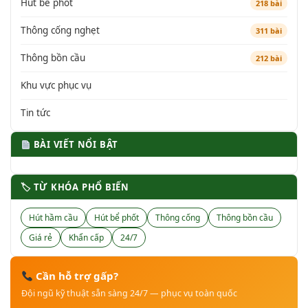
Hút bể phốt
218 bài
Thông cống nghẹt
311 bài
Thông bồn cầu
212 bài
Khu vực phục vụ
Tin tức
BÀI VIẾT NỔI BẬT
🏷 TỪ KHÓA PHỔ BIẾN
Hút hầm cầu
Hút bể phốt
Thông cống
Thông bồn cầu
Giá rẻ
Khẩn cấp
24/7
Cần hỗ trợ gấp?
Đội ngũ kỹ thuật sẵn sàng 24/7 — phục vụ toàn quốc