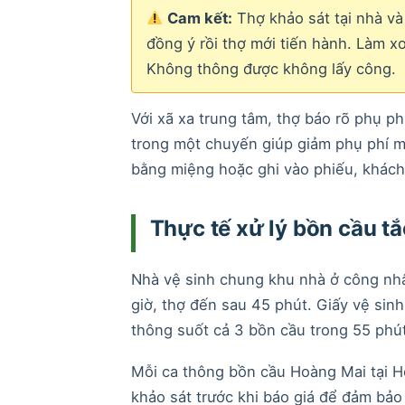
Cam kết:
Thợ khảo sát tại nhà và
đồng ý rồi thợ mới tiến hành. Làm x
Không thông được không lấy công.
Với xã xa trung tâm, thợ báo rõ phụ ph
trong một chuyến giúp giảm phụ phí mỗ
bằng miệng hoặc ghi vào phiếu, khách 
Thực tế xử lý bồn cầu t
Nhà vệ sinh chung khu nhà ở công nhân
giờ, thợ đến sau 45 phút. Giấy vệ sinh 
thông suốt cả 3 bồn cầu trong 55 phú
Mỗi ca thông bồn cầu Hoàng Mai tại H
khảo sát trước khi báo giá để đảm bả