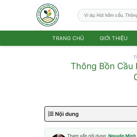
Bỏ
qua
nội
dung
TRANG CHỦ
GIỚI THIỆU
T
Thông Bồn Cầu 
Nội dung
Tham vấn nội dung:
Nguyễn Minh 