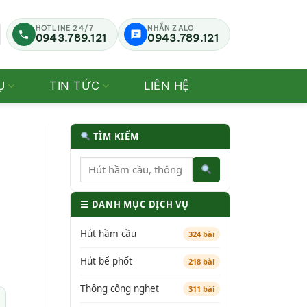
HOTLINE 24/7
NHẮN ZALO
0943.789.121
0943.789.121
Ụ
TIN TỨC
LIÊN HỆ
TÌM KIẾM
☰ DANH MỤC DỊCH VỤ
Hút hầm cầu
324 bài
Hút bể phốt
218 bài
Thông cống nghẹt
311 bài