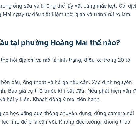
trong ống sâu và không thể lấy vật cứng mắc kẹt. Gọi dịc
ai ngay từ đầu tiết kiệm thời gian và tránh rủi ro làm
cầu tại phường Hoàng Mai thế nào?
 thợ hỏi địa chỉ và mô tả tình trạng, điều xe trong 20 tới
a bồn cầu, ống thoát và hố ga nếu cần. Xác định nguyên
inh. Báo giá cụ thể trước khi bắt đầu. Nếu phát hiện vấn 
và hỏi ý kiến. Khách đồng ý mới tiến hành.
ng cơ học bằng que thông chuyên dụng, dùng camera nội
p lực nhẹ để phá cặn vôi. Không đục tường, không tháo