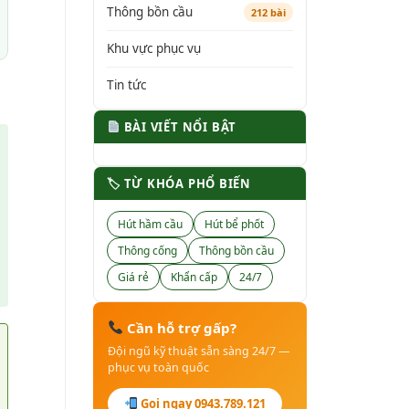
Thông bồn cầu
212 bài
Khu vực phục vụ
Tin tức
BÀI VIẾT NỔI BẬT
🏷 TỪ KHÓA PHỔ BIẾN
Hút hầm cầu
Hút bể phốt
Thông cống
Thông bồn cầu
Giá rẻ
Khẩn cấp
24/7
Cần hỗ trợ gấp?
Đội ngũ kỹ thuật sẵn sàng 24/7 —
phục vụ toàn quốc
Gọi ngay 0943.789.121