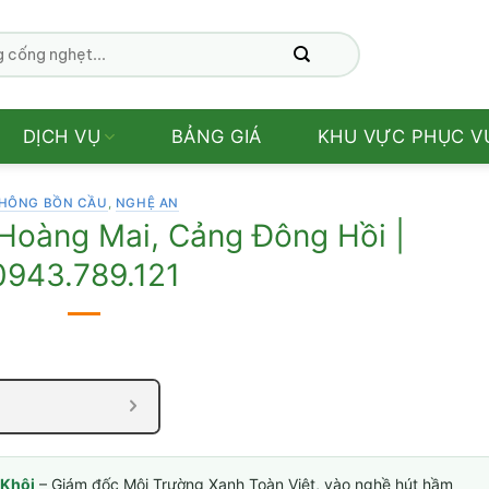
DỊCH VỤ
BẢNG GIÁ
KHU VỰC PHỤC V
HÔNG BỒN CẦU
,
NGHỆ AN
Hoàng Mai, Cảng Đông Hồi |
0943.789.121
Khôi
– Giám đốc Môi Trường Xanh Toàn Việt, vào nghề hút hầm