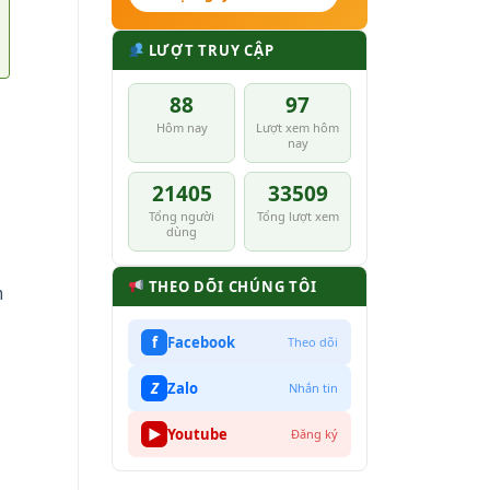
LƯỢT TRUY CẬP
88
97
Hôm nay
Lượt xem hôm
nay
21405
33509
Tổng người
Tổng lượt xem
dùng
THEO DÕI CHÚNG TÔI
m
f
Facebook
Theo dõi
Z
Zalo
Nhắn tin
▶
Youtube
Đăng ký