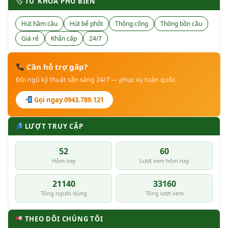
🏷 TỪ KHÓA PHỔ BIẾN
Hút hầm cầu
Hút bể phốt
Thông cống
Thông bồn cầu
Giá rẻ
Khẩn cấp
24/7
Cần hỗ trợ gấp?
Đội ngũ kỹ thuật sẵn sàng 24/7 — phục vụ toàn quốc
Gọi ngay 0943.789.121
LƯỢT TRUY CẬP
52
60
Hôm nay
Lượt xem hôm nay
21140
33160
Tổng người dùng
Tổng lượt xem
THEO DÕI CHÚNG TÔI