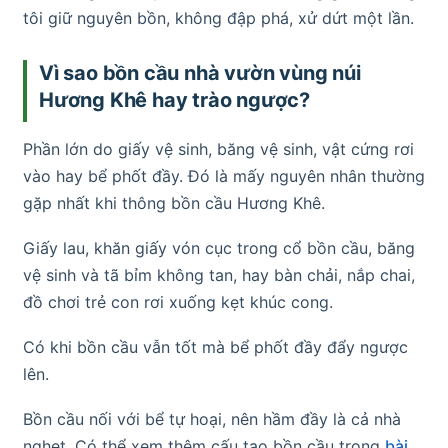
tôi giữ nguyên bồn, không đập phá, xử dứt một lần.
Vì sao bồn cầu nhà vườn vùng núi
Hương Khê hay trào ngược?
Phần lớn do giấy vệ sinh, băng vệ sinh, vật cứng rơi
vào hay bể phốt đầy. Đó là mấy nguyên nhân thường
gặp nhất khi thông bồn cầu Hương Khê.
Giấy lau, khăn giấy vón cục trong cổ bồn cầu, băng
vệ sinh và tã bỉm không tan, hay bàn chải, nắp chai,
đồ chơi trẻ con rơi xuống kẹt khúc cong.
Có khi bồn cầu vẫn tốt mà bể phốt đầy đẩy ngược
lên.
Bồn cầu nối với bể tự hoại, nên hầm đầy là cả nhà
nghẹt. Có thể xem thêm cấu tạo bồn cầu trong
bài