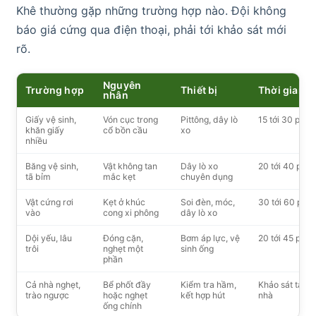
Khê thường gặp những trường hợp nào. Đội không
báo giá cứng qua điện thoại, phải tới khảo sát mới
rõ.
Nguyên
Trường hợp
Thiết bị
Thời gian
nhân
Giấy vệ sinh,
Vón cục trong
Pittông, dây lò
15 tới 30 phút
khăn giấy
cổ bồn cầu
xo
nhiều
Băng vệ sinh,
Vật không tan
Dây lò xo
20 tới 40 phút
tã bỉm
mắc kẹt
chuyên dụng
Vật cứng rơi
Kẹt ở khúc
Soi đèn, móc,
30 tới 60 phút
vào
cong xi phông
dây lò xo
Dội yếu, lâu
Đóng cặn,
Bơm áp lực, vệ
20 tới 45 phút
trôi
nghẹt một
sinh ống
phần
Cả nhà nghẹt,
Bể phốt đầy
Kiểm tra hầm,
Khảo sát tại
trào ngược
hoặc nghẹt
kết hợp hút
nhà
ống chính