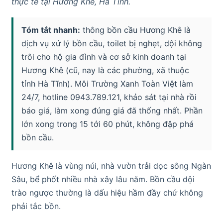
thực tế tại Hương Khê, Hà Tĩnh.
Tóm tắt nhanh:
thông bồn cầu Hương Khê là
dịch vụ xử lý bồn cầu, toilet bị nghẹt, dội không
trôi cho hộ gia đình và cơ sở kinh doanh tại
Hương Khê (cũ, nay là các phường, xã thuộc
tỉnh Hà Tĩnh). Môi Trường Xanh Toàn Việt làm
24/7, hotline 0943.789.121, khảo sát tại nhà rồi
báo giá, làm xong đúng giá đã thống nhất. Phần
lớn xong trong 15 tới 60 phút, không đập phá
bồn cầu.
Hương Khê là vùng núi, nhà vườn trải dọc sông Ngàn
Sâu, bể phốt nhiều nhà xây lâu năm. Bồn cầu dội
trào ngược thường là dấu hiệu hầm đầy chứ không
phải tắc bồn.