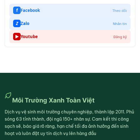
f
Facebook
Theo dõi
Z
Zalo
Nhắn tin
▶
Youtube
Đăng ký
Môi Trường Xanh Toàn Việt
Dịch vụ vệ sinh môi trường chuyên nghiệp, thành lập 2011. Phủ
sóng 63 tỉnh thành, đội ngũ 150+ nhân sự. Cam kết thi công
sạch sẽ, báo giá rõ ràng, hạn chế tối đa ảnh hưởng đến sinh
hoạt và luôn đặt uy tín dịch vụ lên hàng đầu