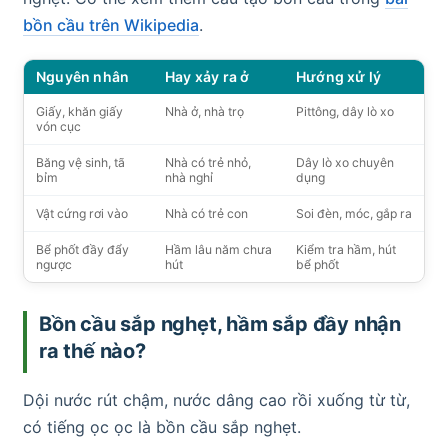
bồn cầu trên Wikipedia
.
Nguyên nhân
Hay xảy ra ở
Hướng xử lý
Giấy, khăn giấy
Nhà ở, nhà trọ
Pittông, dây lò xo
vón cục
Băng vệ sinh, tã
Nhà có trẻ nhỏ,
Dây lò xo chuyên
bỉm
nhà nghỉ
dụng
Vật cứng rơi vào
Nhà có trẻ con
Soi đèn, móc, gắp ra
Bể phốt đầy đẩy
Hầm lâu năm chưa
Kiểm tra hầm, hút
ngược
hút
bể phốt
Bồn cầu sắp nghẹt, hầm sắp đầy nhận
ra thế nào?
Dội nước rút chậm, nước dâng cao rồi xuống từ từ,
có tiếng ọc ọc là bồn cầu sắp nghẹt.