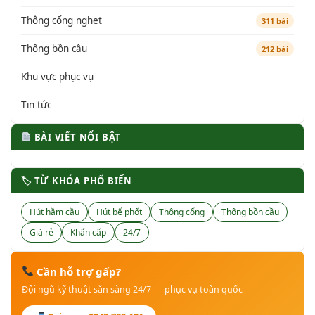
Thông cống nghẹt
311 bài
Thông bồn cầu
212 bài
Khu vực phục vụ
Tin tức
BÀI VIẾT NỔI BẬT
🏷 TỪ KHÓA PHỔ BIẾN
Hút hầm cầu
Hút bể phốt
Thông cống
Thông bồn cầu
Giá rẻ
Khẩn cấp
24/7
Cần hỗ trợ gấp?
Đội ngũ kỹ thuật sẵn sàng 24/7 — phục vụ toàn quốc