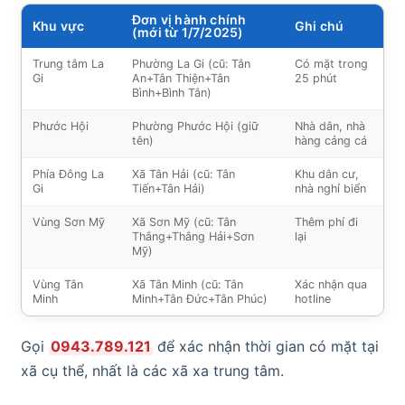
Đơn vị hành chính
Khu vực
Ghi chú
(mới từ 1/7/2025)
Trung tâm La
Phường La Gi (cũ: Tân
Có mặt trong
Gi
An+Tân Thiện+Tân
25 phút
Bình+Bình Tân)
Phước Hội
Phường Phước Hội (giữ
Nhà dân, nhà
tên)
hàng cảng cá
Phía Đông La
Xã Tân Hải (cũ: Tân
Khu dân cư,
Gi
Tiến+Tân Hải)
nhà nghỉ biển
Vùng Sơn Mỹ
Xã Sơn Mỹ (cũ: Tân
Thêm phí đi
Thắng+Thắng Hải+Sơn
lại
Mỹ)
Vùng Tân
Xã Tân Minh (cũ: Tân
Xác nhận qua
Minh
Minh+Tân Đức+Tân Phúc)
hotline
Gọi
0943.789.121
để xác nhận thời gian có mặt tại
xã cụ thể, nhất là các xã xa trung tâm.