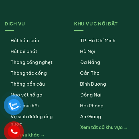
DỊCH VỤ
KHU VỰC NỔI BẬT
Hút hầm cầu
TP. Hồ Chí Minh
Hút bể phốt
Hà Nội
Thông cống nghẹt
Đà Nẵng
Thông tắc cống
Cần Thơ
Thông bồn cầu
Bình Dương
Nạo vét hố ga
Đồng Nai
Xử lý mùi hôi
Hải Phòng
Vệ sinh đường ống
An Giang
nước
Xem tất cả khu vực →
Dịch vụ khác →