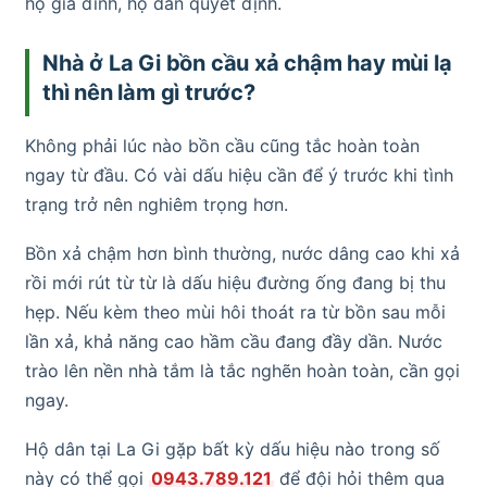
hộ gia đình, hộ dân quyết định.
Nhà ở La Gi bồn cầu xả chậm hay mùi lạ
thì nên làm gì trước?
Không phải lúc nào bồn cầu cũng tắc hoàn toàn
ngay từ đầu. Có vài dấu hiệu cần để ý trước khi tình
trạng trở nên nghiêm trọng hơn.
Bồn xả chậm hơn bình thường, nước dâng cao khi xả
rồi mới rút từ từ là dấu hiệu đường ống đang bị thu
hẹp. Nếu kèm theo mùi hôi thoát ra từ bồn sau mỗi
lần xả, khả năng cao hầm cầu đang đầy dần. Nước
trào lên nền nhà tắm là tắc nghẽn hoàn toàn, cần gọi
ngay.
Hộ dân tại La Gi gặp bất kỳ dấu hiệu nào trong số
này có thể gọi
0943.789.121
để đội hỏi thêm qua