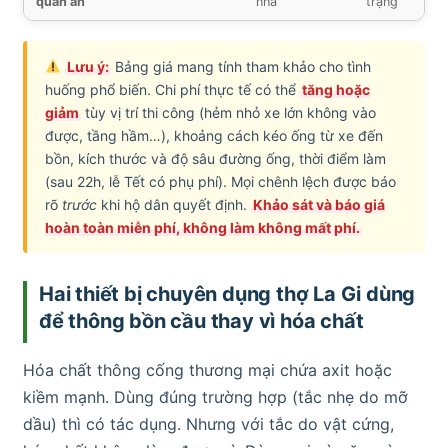
quán ăn
nhà
trạng
Lưu ý:
Bảng giá mang tính tham khảo cho tình
huống phổ biến. Chi phí thực tế có thể
tăng hoặc
giảm
tùy vị trí thi công (hẻm nhỏ xe lớn không vào
được, tầng hầm…), khoảng cách kéo ống từ xe đến
bồn, kích thước và độ sâu đường ống, thời điểm làm
(sau 22h, lễ Tết có phụ phí). Mọi chênh lệch được báo
rõ
trước
khi hộ dân quyết định.
Khảo sát và báo giá
hoàn toàn miễn phí, không làm không mất phí.
Hai thiết bị chuyên dụng thợ La Gi dùng
để thông bồn cầu thay vì hóa chất
Hóa chất thông cống thương mại chứa axit hoặc
kiềm mạnh. Dùng đúng trường hợp (tắc nhẹ do mỡ
dầu) thì có tác dụng. Nhưng với tắc do vật cứng,