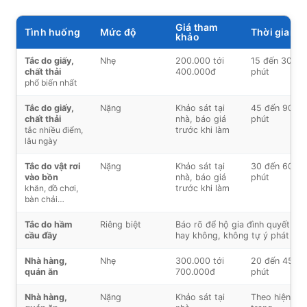
Giá tham
Tình huống
Mức độ
Thời gian
khảo
Tắc do giấy,
Nhẹ
200.000 tới
15 đến 30
chất thải
400.000đ
phút
phổ biến nhất
Tắc do giấy,
Nặng
Khảo sát tại
45 đến 90
chất thải
nhà, báo giá
phút
tắc nhiều điểm,
trước khi làm
lâu ngày
Tắc do vật rơi
Nặng
Khảo sát tại
30 đến 60
vào bồn
nhà, báo giá
phút
khăn, đồ chơi,
trước khi làm
bàn chải…
Tắc do hầm
Riêng biệt
Báo rõ để hộ gia đình quyết địn
cầu đầy
hay không, không tự ý phát sin
Nhà hàng,
Nhẹ
300.000 tới
20 đến 45
quán ăn
700.000đ
phút
Nhà hàng,
Nặng
Khảo sát tại
Theo hiện