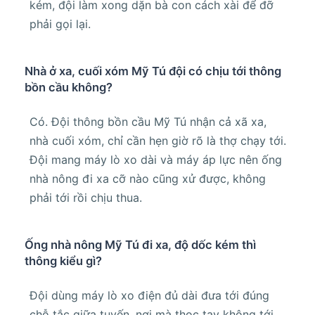
kém, đội làm xong dặn bà con cách xài để đỡ
phải gọi lại.
Nhà ở xa, cuối xóm Mỹ Tú đội có chịu tới thông
bồn cầu không?
Có. Đội thông bồn cầu Mỹ Tú nhận cả xã xa,
nhà cuối xóm, chỉ cần hẹn giờ rõ là thợ chạy tới.
Đội mang máy lò xo dài và máy áp lực nên ống
nhà nông đi xa cỡ nào cũng xử được, không
phải tới rồi chịu thua.
Ống nhà nông Mỹ Tú đi xa, độ dốc kém thì
thông kiểu gì?
Đội dùng máy lò xo điện đủ dài đưa tới đúng
chỗ tắc giữa tuyến, nơi mà thọc tay không tới.