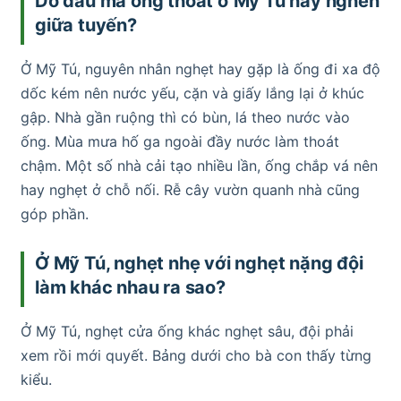
Do đâu mà ống thoát ở Mỹ Tú hay nghẽn
giữa tuyến?
Ở Mỹ Tú, nguyên nhân nghẹt hay gặp là ống đi xa độ
dốc kém nên nước yếu, cặn và giấy lắng lại ở khúc
gập. Nhà gần ruộng thì có bùn, lá theo nước vào
ống. Mùa mưa hố ga ngoài đầy nước làm thoát
chậm. Một số nhà cải tạo nhiều lần, ống chắp vá nên
hay nghẹt ở chỗ nối. Rễ cây vườn quanh nhà cũng
góp phần.
Ở Mỹ Tú, nghẹt nhẹ với nghẹt nặng đội
làm khác nhau ra sao?
Ở Mỹ Tú, nghẹt cửa ống khác nghẹt sâu, đội phải
xem rồi mới quyết. Bảng dưới cho bà con thấy từng
kiểu.