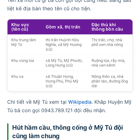
Tên xã mới cũ gì bà con gọi đội cũng hiểu. Bảng sau
liệt kê địa bàn theo tên cũ cho tiện.
Khu vực
Đặc thù khi
Gồm xã, thị trấn
(tên cũ)
thông bồn cầu
Khu trung tâm
thị trấn Huỳnh Hữu
Thị trấn, chợ, nhà
Mỹ Tú
Nghĩa, xã Mỹ Hương
phố xen nhà nông
(cũ)
Khu vùng lúa
xã Mỹ Tú, Mỹ Phước,
Ruộng lúa, rẫy mía,
Long Hưng (cũ)
nhà ven kênh
Khu xa
xã Thuận Hưng,
Nông thôn xa, nhà
Hưng Phú, Phú Mỹ
phân tán, đường ống
(cũ)
dài
Chi tiết về Mỹ Tú xem tại
Wikipedia
. Khắp Huyện Mỹ
Tú bà con gọi 0943.789.121 đội đều nhận.
Hút hầm cầu, thông cống ở Mỹ Tú đội
cũng làm chung