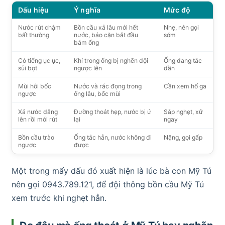
Dấu hiệu
Ý nghĩa
Mức độ
Nước rút chậm
Bồn cầu xả lâu mới hết
Nhẹ, nên gọi
bất thường
nước, báo cặn bắt đầu
sớm
bám ống
Có tiếng ục ục,
Khí trong ống bị nghẽn dội
Ống đang tắc
sủi bọt
ngược lên
dần
Mùi hôi bốc
Nước và rác đọng trong
Cần xem hố ga
ngược
ống lâu, bốc mùi
Xả nước dâng
Đường thoát hẹp, nước bị ứ
Sắp nghẹt, xử
lên rồi mới rút
lại
ngay
Bồn cầu trào
Ống tắc hẳn, nước không đi
Nặng, gọi gấp
ngược
được
Một trong mấy dấu đó xuất hiện là lúc bà con Mỹ Tú
nên gọi 0943.789.121, để đội thông bồn cầu Mỹ Tú
xem trước khi nghẹt hẳn.