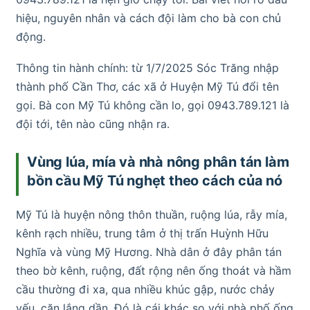
hiệu, nguyên nhân và cách đội làm cho bà con chủ
động.
Thông tin hành chính: từ 1/7/2025 Sóc Trăng nhập
thành phố Cần Thơ, các xã ở Huyện Mỹ Tú đổi tên
gọi. Bà con Mỹ Tú không cần lo, gọi 0943.789.121 là
đội tới, tên nào cũng nhận ra.
Vùng lúa, mía và nhà nông phân tán làm
bồn cầu Mỹ Tú nghẹt theo cách của nó
Mỹ Tú là huyện nông thôn thuần, ruộng lúa, rẫy mía,
kênh rạch nhiều, trung tâm ở thị trấn Huỳnh Hữu
Nghĩa và vùng Mỹ Hương. Nhà dân ở đây phân tán
theo bờ kênh, ruộng, đất rộng nên ống thoát và hầm
cầu thường đi xa, qua nhiều khúc gập, nước chảy
yếu, cặn lắng dần. Đó là cái khác so với nhà phố ống