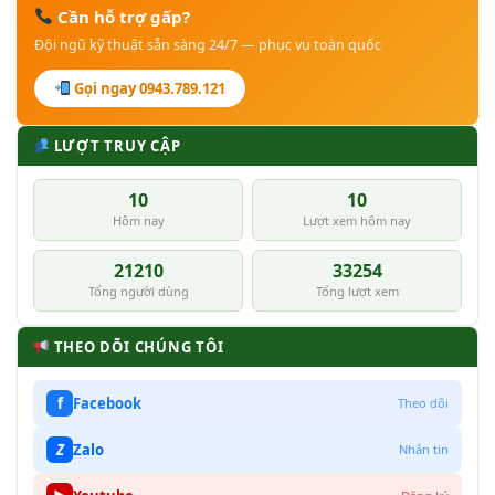
Cần hỗ trợ gấp?
Đội ngũ kỹ thuật sẵn sàng 24/7 — phục vụ toàn quốc
Gọi ngay 0943.789.121
LƯỢT TRUY CẬP
10
10
Hôm nay
Lượt xem hôm nay
21210
33254
Tổng người dùng
Tổng lượt xem
THEO DÕI CHÚNG TÔI
f
Facebook
Theo dõi
Z
Zalo
Nhắn tin