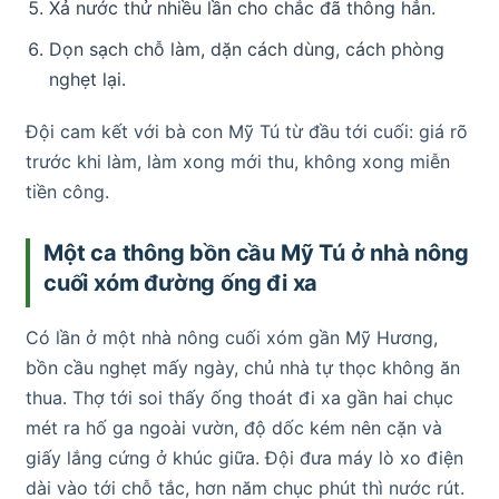
Xả nước thử nhiều lần cho chắc đã thông hẳn.
Dọn sạch chỗ làm, dặn cách dùng, cách phòng
nghẹt lại.
Đội cam kết với bà con Mỹ Tú từ đầu tới cuối: giá rõ
trước khi làm, làm xong mới thu, không xong miễn
tiền công.
Một ca thông bồn cầu Mỹ Tú ở nhà nông
cuối xóm đường ống đi xa
Có lần ở một nhà nông cuối xóm gần Mỹ Hương,
bồn cầu nghẹt mấy ngày, chủ nhà tự thọc không ăn
thua. Thợ tới soi thấy ống thoát đi xa gần hai chục
mét ra hố ga ngoài vườn, độ dốc kém nên cặn và
giấy lắng cứng ở khúc giữa. Đội đưa máy lò xo điện
dài vào tới chỗ tắc, hơn năm chục phút thì nước rút.