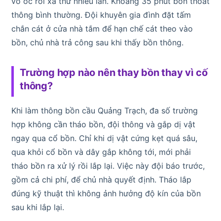
vỏ ốc rồi xả thử nhiều lần. Khoảng 35 phút bồn thoát
thông bình thường. Đội khuyên gia đình đặt tấm
chắn cát ở cửa nhà tắm để hạn chế cát theo vào
bồn, chủ nhà trả công sau khi thấy bồn thông.
Trường hợp nào nên thay bồn thay vì cố
thông?
Khi làm thông bồn cầu Quảng Trạch, đa số trường
hợp không cần tháo bồn, đội thông và gắp dị vật
ngay qua cổ bồn. Chỉ khi dị vật cứng kẹt quá sâu,
qua khỏi cổ bồn và dây gắp không tới, mới phải
tháo bồn ra xử lý rồi lắp lại. Việc này đội báo trước,
gồm cả chi phí, để chủ nhà quyết định. Tháo lắp
đúng kỹ thuật thì không ảnh hưởng độ kín của bồn
sau khi lắp lại.