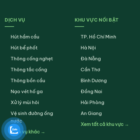
DỊCH VỤ
KHU VỰC NỔI BẬT
Hút hầm cầu
TP. Hồ Chí Minh
Hút bể phốt
Hà Nội
Thông cống nghẹt
Đà Nẵng
Thông tắc cống
Cần Thơ
Thông bồn cầu
Bình Dương
Nạo vét hố ga
Đồng Nai
Xử lý mùi hôi
Hải Phòng
Vệ sinh đường ống
An Giang
nước
Xem tất cả khu vực →
Dịch vụ khác →