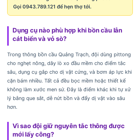
Gọi 0943.789.121 để hẹn thợ tới.
Dụng cụ nào phù hợp khi bồn cầu lẫn
cát biển và vỏ sò?
Trong thông bồn cầu Quảng Trạch, đội dùng pittong
cho nghẹt nông, dây lò xo đầu mềm cho điểm tắc
sâu, dụng cụ gắp cho dị vật cứng, và bơm áp lực khi
cặn bám nhiều. Tất cả đều bọc mềm hoặc thiết kế
không làm xước men sứ. Đây là điểm khác khi tự xử
lý bằng que sắt, dễ nứt bồn và đẩy dị vật vào sâu
hơn.
Vì sao đội giữ nguyên tắc thông được
mới lấy công?