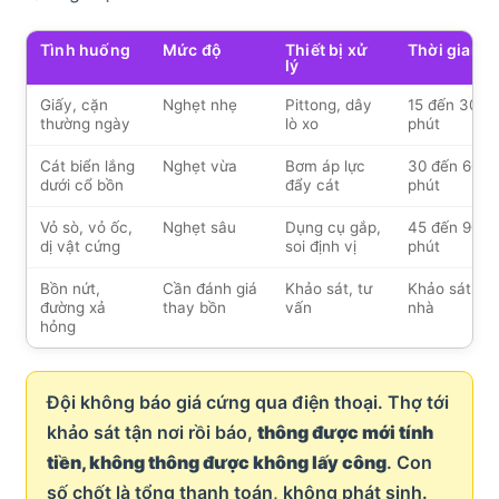
Tình huống
Mức độ
Thiết bị xử
Thời gian
lý
Giấy, cặn
Nghẹt nhẹ
Pittong, dây
15 đến 30
thường ngày
lò xo
phút
Cát biển lắng
Nghẹt vừa
Bơm áp lực
30 đến 60
dưới cổ bồn
đẩy cát
phút
Vỏ sò, vỏ ốc,
Nghẹt sâu
Dụng cụ gắp,
45 đến 90
dị vật cứng
soi định vị
phút
Bồn nứt,
Cần đánh giá
Khảo sát, tư
Khảo sát tại
đường xả
thay bồn
vấn
nhà
hỏng
Đội không báo giá cứng qua điện thoại. Thợ tới
khảo sát tận nơi rồi báo,
thông được mới tính
tiền, không thông được không lấy công
. Con
số chốt là tổng thanh toán, không phát sinh.