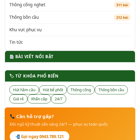
Thông cống nghẹt
311 bài
Thông bồn cầu
212 bài
Khu vực phục vụ
Tin tức
BÀI VIẾT NỔI BẬT
🏷 TỪ KHÓA PHỔ BIẾN
Hút hầm cầu
Hút bể phốt
Thông cống
Thông bồn cầu
Giá rẻ
Khẩn cấp
24/7
Cần hỗ trợ gấp?
Đội ngũ kỹ thuật sẵn sàng 24/7 — phục vụ toàn quốc
Gọi ngay 0943.789.121