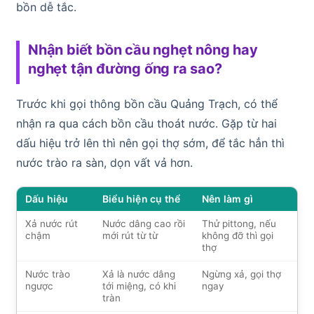
bồn dễ tắc.
Nhận biết bồn cầu nghẹt nông hay
nghẹt tận đường ống ra sao?
Trước khi gọi thông bồn cầu Quảng Trạch, có thể
nhận ra qua cách bồn cầu thoát nước. Gặp từ hai
dấu hiệu trở lên thì nên gọi thợ sớm, để tắc hẳn thì
nước trào ra sàn, dọn vất vả hơn.
Dấu hiệu
Biểu hiện cụ thể
Nên làm gì
Xả nước rút
Nước dâng cao rồi
Thử pittong, nếu
chậm
mới rút từ từ
không đỡ thì gọi
thợ
Nước trào
Xả là nước dâng
Ngừng xả, gọi thợ
ngược
tới miệng, có khi
ngay
tràn