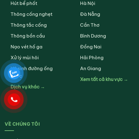
Hút bể phốt
Hà Nội
Thông cống nghẹt
Đà Nẵng
Thông tắc cống
Cần Thơ
Thông bồn cầu
Bình Dương
Nạo vét hố ga
Đồng Nai
Xử lý mùi hôi
Hải Phòng
Vệ sinh đường ống
An Giang
nước
Xem tất cả khu vực →
Dịch vụ khác →
VỀ CHÚNG TÔI