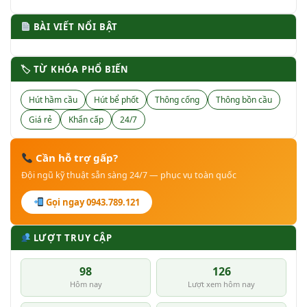
BÀI VIẾT NỔI BẬT
🏷 TỪ KHÓA PHỔ BIẾN
Hút hầm cầu
Hút bể phốt
Thông cống
Thông bồn cầu
Giá rẻ
Khẩn cấp
24/7
Cần hỗ trợ gấp?
Đội ngũ kỹ thuật sẵn sàng 24/7 — phục vụ toàn quốc
Gọi ngay 0943.789.121
LƯỢT TRUY CẬP
98
126
Hôm nay
Lượt xem hôm nay