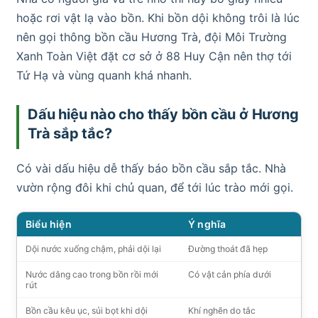
hoặc rơi vật lạ vào bồn. Khi bồn dội không trôi là lúc
nên gọi thông bồn cầu Hương Trà, đội Môi Trường
Xanh Toàn Việt đặt cơ sở ở 88 Huy Cận nên thợ tới
Tứ Hạ và vùng quanh khá nhanh.
Dấu hiệu nào cho thấy bồn cầu ở Hương
Trà sắp tắc?
Có vài dấu hiệu dễ thấy báo bồn cầu sắp tắc. Nhà
vườn rộng đôi khi chủ quan, để tới lúc trào mới gọi.
Biểu hiện
Ý nghĩa
Dội nước xuống chậm, phải dội lại
Đường thoát đã hẹp
Nước dâng cao trong bồn rồi mới
Có vật cản phía dưới
rút
Bồn cầu kêu ục, sủi bọt khi dội
Khí nghẽn do tắc