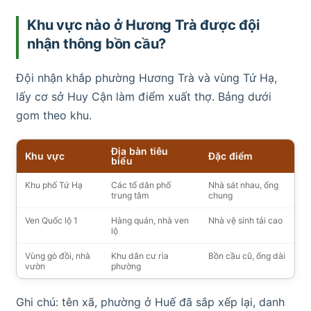
Khu vực nào ở Hương Trà được đội
nhận thông bồn cầu?
Đội nhận khắp phường Hương Trà và vùng Tứ Hạ,
lấy cơ sở Huy Cận làm điểm xuất thợ. Bảng dưới
gom theo khu.
Địa bàn tiêu
Khu vực
Đặc điểm
biểu
Khu phố Tứ Hạ
Các tổ dân phố
Nhà sát nhau, ống
trung tâm
chung
Ven Quốc lộ 1
Hàng quán, nhà ven
Nhà vệ sinh tải cao
lộ
Vùng gò đồi, nhà
Khu dân cư rìa
Bồn cầu cũ, ống dài
vườn
phường
Ghi chú: tên xã, phường ở Huế đã sắp xếp lại, danh