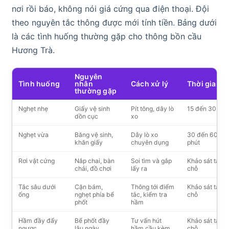
nơi rồi báo, không nói giá cứng qua điện thoại. Đội
theo nguyên tắc thông được mới tính tiền. Bảng dưới
là các tình huống thường gặp cho thông bồn cầu
Hương Trà.
Nguyên
Tình huống
nhân
Cách xử lý
Thời gian
thường gặp
Nghẹt nhẹ
Giấy vệ sinh
Pít tông, dây lò
15 đến 30 phú
dồn cục
xo
Nghẹt vừa
Băng vệ sinh,
Dây lò xo
30 đến 60
khăn giấy
chuyên dụng
phút
Rơi vật cứng
Nắp chai, bàn
Soi tìm và gắp
Khảo sát tại
chải, đồ chơi
lấy ra
chỗ
Tắc sâu dưới
Cặn bám,
Thông tới điểm
Khảo sát tại
ống
nghẹt phía bể
tắc, kiểm tra
chỗ
phốt
hầm
Hầm đầy đẩy
Bể phốt đầy
Tư vấn hút
Khảo sát tại
ngược
lâu ngày
hầm cầu kèm
chỗ