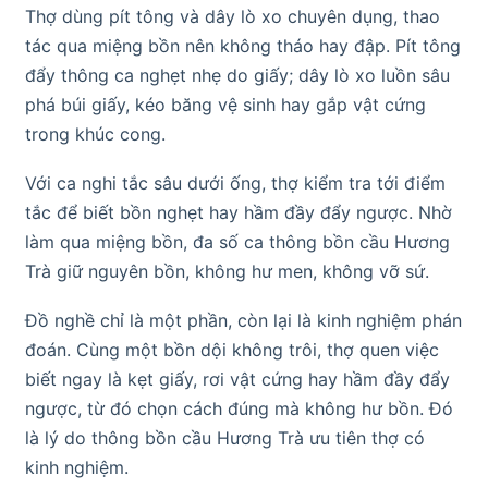
Thợ dùng pít tông và dây lò xo chuyên dụng, thao
tác qua miệng bồn nên không tháo hay đập. Pít tông
đẩy thông ca nghẹt nhẹ do giấy; dây lò xo luồn sâu
phá búi giấy, kéo băng vệ sinh hay gắp vật cứng
trong khúc cong.
Với ca nghi tắc sâu dưới ống, thợ kiểm tra tới điểm
tắc để biết bồn nghẹt hay hầm đầy đẩy ngược. Nhờ
làm qua miệng bồn, đa số ca thông bồn cầu Hương
Trà giữ nguyên bồn, không hư men, không vỡ sứ.
Đồ nghề chỉ là một phần, còn lại là kinh nghiệm phán
đoán. Cùng một bồn dội không trôi, thợ quen việc
biết ngay là kẹt giấy, rơi vật cứng hay hầm đầy đẩy
ngược, từ đó chọn cách đúng mà không hư bồn. Đó
là lý do thông bồn cầu Hương Trà ưu tiên thợ có
kinh nghiệm.