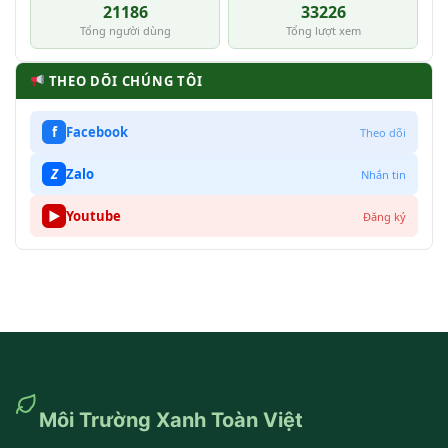
21186
33226
Tổng người dùng
Tổng lượt xem
THEO DÕI CHÚNG TÔI
f
Facebook
Theo dõi
Z
Zalo
Nhắn tin
▶
Youtube
Đăng ký
Môi Trường Xanh Toàn Việt