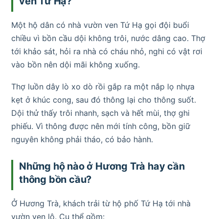
ven Tứ Hạ?
Một hộ dân có nhà vườn ven Tứ Hạ gọi đội buổi
chiều vì bồn cầu dội không trôi, nước dâng cao. Thợ
tới khảo sát, hỏi ra nhà có cháu nhỏ, nghi có vật rơi
vào bồn nên dội mãi không xuống.
Thợ luồn dây lò xo dò rồi gắp ra một nắp lọ nhựa
kẹt ở khúc cong, sau đó thông lại cho thông suốt.
Dội thử thấy trôi nhanh, sạch và hết mùi, thợ ghi
phiếu. Vì thông được nên mới tính công, bồn giữ
nguyên không phải tháo, có bảo hành.
Những hộ nào ở Hương Trà hay cần
thông bồn cầu?
Ở Hương Trà, khách trải từ hộ phố Tứ Hạ tới nhà
vườn ven lộ. Cụ thể gồm: