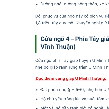
Đường nhỏ, đường nông thôn, xe k
Đội phục vụ cửa ngõ này có dịch vụ riê
1,8 triệu tùy quy mô. Khuyến nghị giữ
Cửa ngõ 4 – Phía Tây gi
Vĩnh Thuận)
Cửa ngõ phía Tây giáp huyện U Minh T
nhẹ do giáp ranh rừng tràm U Minh T
Đặc điểm vùng giáp U Minh Thượng:
Đất phèn nhẹ (pH 5-6), nhẹ hơn U 
Hộ chủ yếu trồng lúa và nuôi tôm x
Một vài hộ gần ranh giới có nghề li