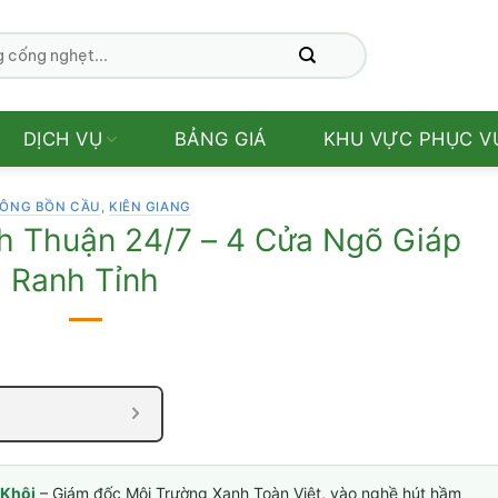
DỊCH VỤ
BẢNG GIÁ
KHU VỰC PHỤC V
ÔNG BỒN CẦU
,
KIÊN GIANG
h Thuận 24/7 – 4 Cửa Ngõ Giáp
Ranh Tỉnh
Khôi
– Giám đốc Môi Trường Xanh Toàn Việt, vào nghề hút hầm