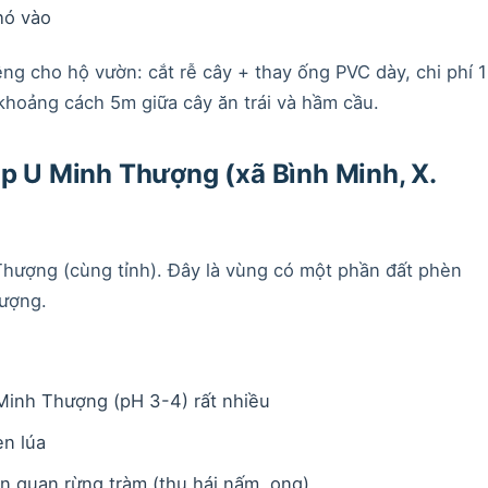
hó vào
ng cho hộ vườn: cắt rễ cây + thay ống PVC dày, chi phí 1
 khoảng cách 5m giữa cây ăn trái và hầm cầu.
áp U Minh Thượng (xã Bình Minh, X.
hượng (cùng tỉnh). Đây là vùng có một phần đất phèn
hượng.
Minh Thượng (pH 3-4) rất nhiều
en lúa
ên quan rừng tràm (thu hái nấm, ong)