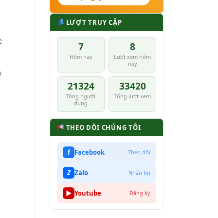
LƯỢT TRUY CẬP
c
7
8
Hôm nay
Lượt xem hôm
nay
a
21324
33420
Tổng người
Tổng lượt xem
dùng
THEO DÕI CHÚNG TÔI
f
Facebook
Theo dõi
Z
Zalo
Nhắn tin
▶
Youtube
Đăng ký