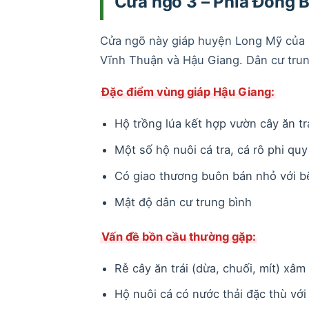
Cửa ngõ 3 – Phía Đông B
Cửa ngõ này giáp huyện Long Mỹ của H
Vĩnh Thuận và Hậu Giang. Dân cư trung
Đặc điểm vùng giáp Hậu Giang:
Hộ trồng lúa kết hợp vườn cây ăn trá
Một số hộ nuôi cá tra, cá rô phi qu
Có giao thương buôn bán nhỏ với b
Mật độ dân cư trung bình
Vấn đề bồn cầu thường gặp:
Rễ cây ăn trái (dừa, chuối, mít) xâ
Hộ nuôi cá có nước thải đặc thù với