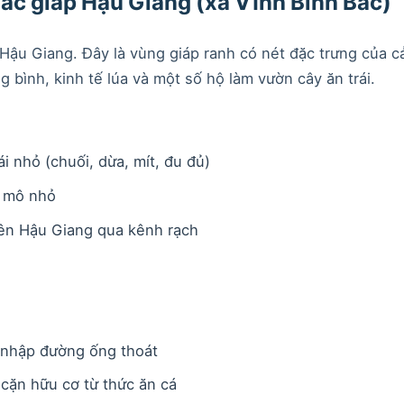
ắc giáp Hậu Giang (xã Vĩnh Bình Bắc)
ậu Giang. Đây là vùng giáp ranh có nét đặc trưng của c
 bình, kinh tế lúa và một số hộ làm vườn cây ăn trái.
i nhỏ (chuối, dừa, mít, đu đủ)
y mô nhỏ
ên Hậu Giang qua kênh rạch
m nhập đường ống thoát
 cặn hữu cơ từ thức ăn cá