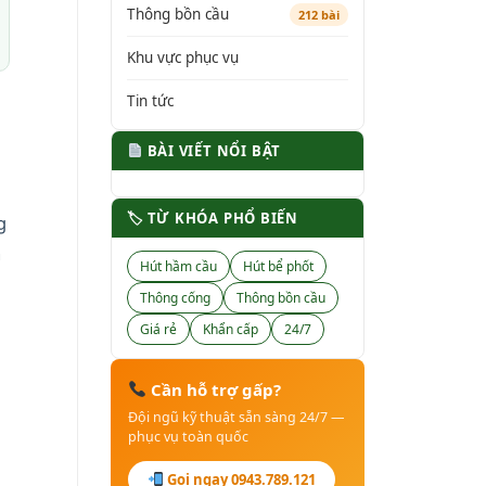
Thông bồn cầu
212 bài
Khu vực phục vụ
Tin tức
BÀI VIẾT NỔI BẬT
🏷 TỪ KHÓA PHỔ BIẾN
g
ả
Hút hầm cầu
Hút bể phốt
Thông cống
Thông bồn cầu
Giá rẻ
Khẩn cấp
24/7
Cần hỗ trợ gấp?
Đội ngũ kỹ thuật sẵn sàng 24/7 —
phục vụ toàn quốc
Gọi ngay 0943.789.121