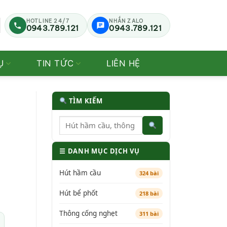
HOTLINE 24/7
NHẮN ZALO
0943.789.121
0943.789.121
Ụ
TIN TỨC
LIÊN HỆ
TÌM KIẾM
☰ DANH MỤC DỊCH VỤ
Hút hầm cầu
324 bài
Hút bể phốt
218 bài
Thông cống nghẹt
311 bài