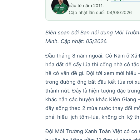
cầu từ năm 2011.
Cập nhật lần cuối: 04/08/2026
Biên soạn bởi Ban nội dung Môi Trườn
Minh. Cập nhật: 05/2026.
Đầu tháng 8 năm ngoái. Cô Năm ở Xã 
hóa đất để cấy lúa thì cống nhà cô tắ
hề có vấn đề gì. Đội tới xem mới hiể
trong đường ống bắt đầu kết tủa rơi x
thành nút. Đây là hiện tượng đặc trưn
khác hẳn các huyện khác Kiên Giang — 
đây sống theo 2 mùa nước thay đổi m
phải hiểu lịch tôm-lúa, không chỉ kỹ t
Đội Môi Trường Xanh Toàn Việt có cơ 
huyện An Minh gồm 11 đơn vị hành chín