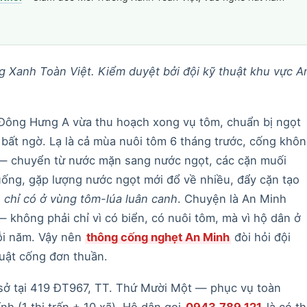
g Xanh Toàn Việt. Kiểm duyệt bởi đội kỹ thuật khu vực A
Đông Hưng A vừa thu hoạch xong vụ tôm, chuẩn bị ngọt
c bất ngờ. Lạ là cả mùa nuôi tôm 6 tháng trước, cống khô
u — chuyển từ nước mặn sang nước ngọt, các cặn muối
uống, gặp lượng nước ngọt mới đổ về nhiều, đẩy cặn tạo
g
chỉ có ở vùng tôm-lúa luân canh
. Chuyện là An Minh
không phải chỉ vì có biển, có nuôi tôm, mà vì hộ dân ở
ỗi năm. Vậy nên
thông cống nghẹt An Minh
đòi hỏi đội
huật cống đơn thuần.
sở tại 419 ĐT967, TT. Thứ Mười Một — phục vụ toàn
h (1 thị trấn + 10 xã). Hộ dân gọi
0943.789.121
là có t