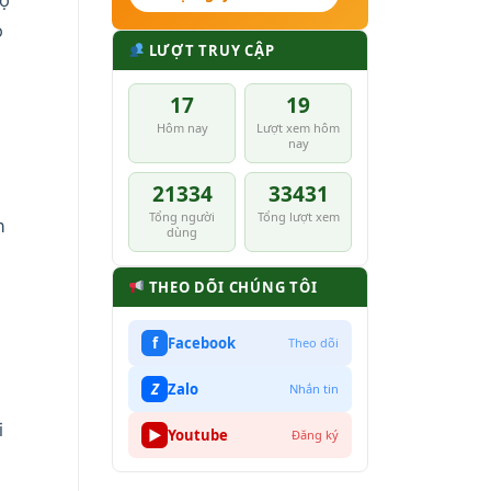
o
LƯỢT TRUY CẬP
17
19
Hôm nay
Lượt xem hôm
nay
21334
33431
Tổng người
Tổng lượt xem
n
dùng
u
THEO DÕI CHÚNG TÔI
f
Facebook
Theo dõi
Z
Zalo
Nhắn tin
i
▶
Youtube
Đăng ký