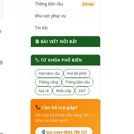
Thông bồn cầu
212 bài
Khu vực phục vụ
Tin tức
n
BÀI VIẾT NỔI BẬT
🏷 TỪ KHÓA PHỔ BIẾN
ng
Hút hầm cầu
Hút bể phốt
Thông cống
Thông bồn cầu
Giá rẻ
Khẩn cấp
24/7
Cần hỗ trợ gấp?
Đội ngũ kỹ thuật sẵn sàng 24/7 —
phục vụ toàn quốc
Gọi ngay 0943.789.121
hợ