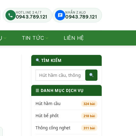
HOTLINE 24/7
NHẮN ZALO
0943.789.121
0943.789.121
Ụ
TIN TỨC
LIÊN HỆ
TÌM KIẾM
☰ DANH MỤC DỊCH VỤ
Hút hầm cầu
324 bài
Hút bể phốt
218 bài
Thông cống nghẹt
311 bài