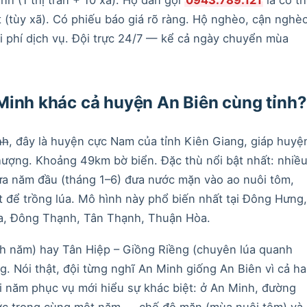
t (tùy xã). Có phiếu báo giá rõ ràng. Hộ nghèo, cận nghè
 phí dịch vụ. Đội trực 24/7 — kể cả ngày chuyển mùa
Minh khác cả huyện An Biên cùng tỉnh?
nh
, đây là huyện cực Nam của tỉnh Kiên Giang, giáp huyệ
ượng. Khoảng 49km bờ biển. Đặc thù nổi bật nhất: nhiề
a năm đầu (tháng 1–6) đưa nước mặn vào ao nuôi tôm,
 để trồng lúa. Mô hình này phổ biến nhất tại Đông Hưng,
, Đông Thạnh, Tân Thạnh, Thuận Hòa.
h năm) hay Tân Hiệp – Giồng Riềng (chuyên lúa quanh
 Nói thật, đội từng nghĩ An Minh giống An Biên vì cả ha
i năm phục vụ mới hiểu sự khác biệt: ở An Minh, đường
ước trong cùng một năm — chế độ mặn (mùa nuôi tôm) và