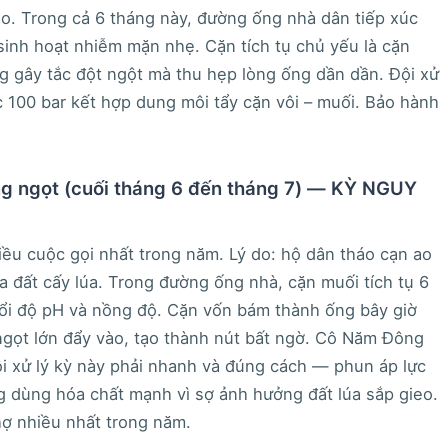
o. Trong cả 6 tháng này, đường ống nhà dân tiếp xúc
sinh hoạt nhiễm mặn nhẹ. Cặn tích tụ chủ yếu là cặn
g gây tắc đột ngột mà thu hẹp lòng ống dần dần. Đội xử
 100 bar kết hợp dung môi tẩy cặn vôi – muối. Bảo hành
g ngọt (cuối tháng 6 đến tháng 7) — KỲ NGUY
iều cuộc gọi nhất trong năm. Lý do: hộ dân tháo cạn ao
 đất cấy lúa. Trong đường ống nhà, cặn muối tích tụ 6
đổi độ pH và nồng độ. Cặn vốn bám thành ống bây giờ
ngọt lớn đẩy vào, tạo thành nút bất ngờ. Cô Năm Đông
ội xử lý kỳ này phải nhanh và đúng cách — phun áp lực
g dùng hóa chất mạnh vì sợ ảnh hưởng đất lúa sắp gieo.
thợ nhiều nhất trong năm.