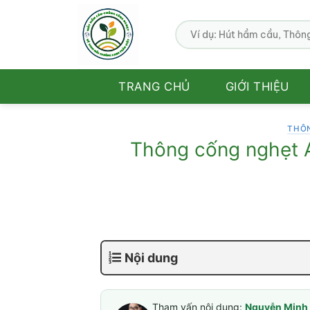
Bỏ
qua
nội
dung
TRANG CHỦ
GIỚI THIỆU
THÔ
Thông cống nghẹt A
Nội dung
Tham vấn nội dung:
Nguyễn Minh 