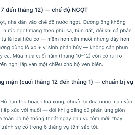
g 7 đến tháng 12) — chế độ NGỌT
ọt, nhà dân vào chế độ nước ngọt. Đường ống không
: nước ngọt mang theo phù sa, bùn đất, đôi khi cả phân
ch tụ là loại hữu cơ — mềm hơn cặn muối nhưng dày hơn
thường dùng lò xo + vi sinh phân hủy — không cần phun
y ca. Mùa mưa cuối năm (tháng 10–12) còn có rủi ro
ến nghị lắp van một chiều cho hộ ven biển.
g mặn (cuối tháng 12 đến tháng 1) — chuẩn bị vụ
 Hộ dân thu hoạch lúa xong, chuẩn bị đưa nước mặn vào
 tiếp xúc với muối — đôi khi gioăng cũ phản ứng giòn
a toàn bộ hệ thống thoát ngay đầu vụ tôm mới: thay
ránh sự cố trong 6 tháng vụ tôm sắp tới.