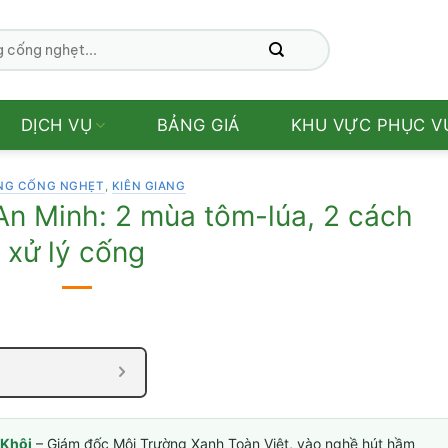
DỊCH VỤ
BẢNG GIÁ
KHU VỰC PHỤC V
NG CỐNG NGHẸT
,
KIÊN GIANG
n Minh: 2 mùa tôm-lúa, 2 cách
xử lý cống
Khôi
– Giám đốc Môi Trường Xanh Toàn Việt, vào nghề hút hầm