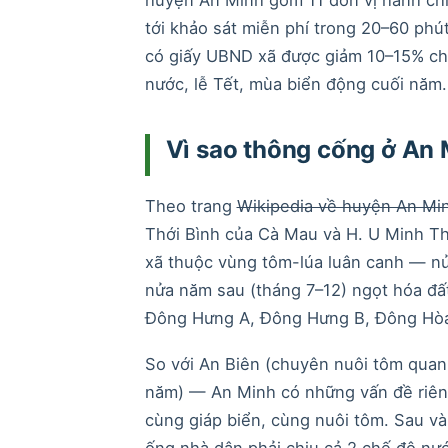
tới khảo sát miễn phí trong 20–60 phú
có giấy UBND xã được giảm 10–15% chi
nước, lễ Tết, mùa biển động cuối năm.
Vì sao thông cống ở An 
Theo trang
Wikipedia về huyện An Mi
Thới Bình của Cà Mau và H. U Minh Th
xã thuộc vùng tôm-lúa luân canh — nử
nửa năm sau (tháng 7–12) ngọt hóa đất
Đông Hưng A, Đông Hưng B, Đông Hòa
So với An Biên (chuyên nuôi tôm quan
năm) — An Minh có những vấn đề riêng.
cùng giáp biển, cùng nuôi tôm. Sau và
ống nhà dân phải chịu cả 2 chế độ n