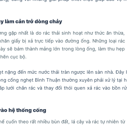
ủy làm cản trở dòng chảy
g gặp nhất là do rác thải sinh hoạt như thức ăn thừa,
 khăn giấy bị xả trực tiếp vào đường ống. Những loại rác
ngày sẽ bám thành mảng lớn trong lòng ống, làm thu hẹp
ghẽn cục bộ.
t nặng đến mức nước thải tràn ngược lên sàn nhà. Đây 
ông cống nghẹt Bình Thuận thường xuyên phải xử lý tại 
lắp lưới chắn rác và thay đổi thói quen xả rác vào bồn r
vào hệ thống cống
 cuốn theo rất nhiều bùn đất, lá cây và rác tự nhiên từ