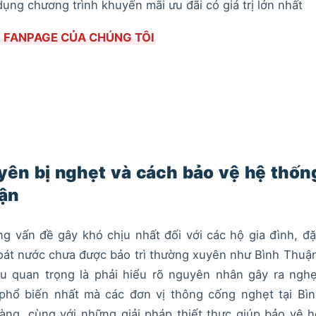
ụng chương trình khuyến mãi ưu đãi có giá trị lớn nhất
 FANPAGE CỦA CHÚNG TÔI
yên bị nghẹt và cách bảo vệ hệ thốn
uận
ng vấn đề gây khó chịu nhất đối với các hộ gia đình, đ
hoát nước chưa được bảo trì thường xuyên như Bình Thuậ
u quan trọng là phải hiểu rõ nguyên nhân gây ra nghẹ
phổ biến nhất mà các đơn vị thông cống nghẹt tại Bìn
àng, cùng với những giải pháp thiết thực giúp bảo vệ 