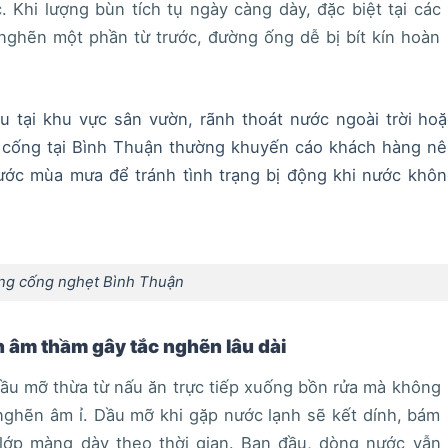
 Khi lượng bùn tích tụ ngày càng dày, đặc biệt tại các
nghẽn một phần từ trước, đường ống dễ bị bít kín hoàn
u tại khu vực sân vườn, rãnh thoát nước ngoài trời ho
c cống tại Bình Thuận thường khuyến cáo khách hàng nê
rước mùa mưa để tránh tình trạng bị động khi nước khô
ng cống nghẹt Bình Thuận
 âm thầm gây tắc nghẽn lâu dài
dầu mỡ thừa từ nấu ăn trực tiếp xuống bồn rửa mà không
 nghẽn âm ỉ. Dầu mỡ khi gặp nước lạnh sẽ kết dính, bám
 lớp màng dày theo thời gian. Ban đầu, dòng nước vẫn