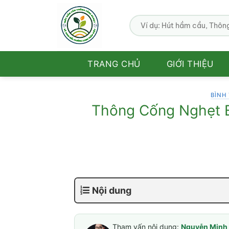
Bỏ
qua
nội
dung
TRANG CHỦ
GIỚI THIỆU
BÌNH
Thông Cống Nghẹt Bì
Nội dung
Tham vấn nội dung:
Nguyễn Minh 