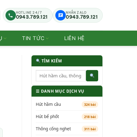
HOTLINE 24/7
NHẮN ZALO
0943.789.121
0943.789.121
Ụ
TIN TỨC
LIÊN HỆ
TÌM KIẾM
☰ DANH MỤC DỊCH VỤ
Hút hầm cầu
324 bài
Hút bể phốt
218 bài
Thông cống nghẹt
311 bài