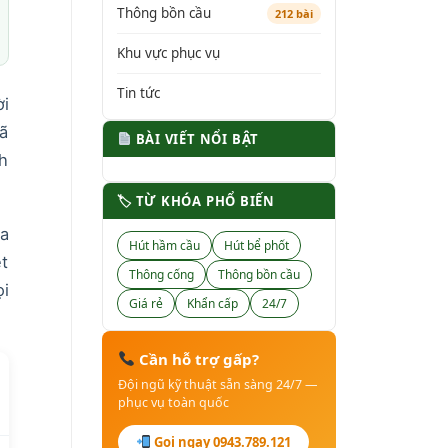
Thông bồn cầu
212 bài
Khu vực phục vụ
Tin tức
ời
đã
BÀI VIẾT NỔI BẬT
nh
🏷 TỪ KHÓA PHỔ BIẾN
a
Hút hầm cầu
Hút bể phốt
ẹt
Thông cống
Thông bồn cầu
ọi
Giá rẻ
Khẩn cấp
24/7
Cần hỗ trợ gấp?
Đội ngũ kỹ thuật sẵn sàng 24/7 —
phục vụ toàn quốc
Gọi ngay 0943.789.121