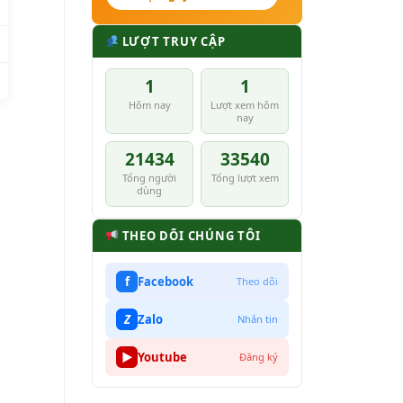
LƯỢT TRUY CẬP
1
1
Hôm nay
Lượt xem hôm
nay
21434
33540
Tổng người
Tổng lượt xem
dùng
THEO DÕI CHÚNG TÔI
f
Facebook
Theo dõi
Z
Zalo
Nhắn tin
▶
Youtube
Đăng ký