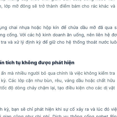
n, lớp mỡ đông sẽ trở thành điểm bám cho rác khác và
.
ụng chai nhựa hoặc hộp kín để chứa dầu mỡ đã qua s
ng cống. Với các hộ kinh doanh ăn uống, nên liên hệ đ
tra và xử lý định kỳ để giữ cho hệ thống thoát nước lu
ẩn tích tụ không được phát hiện
ẩn mà nhiều người bỏ qua chính là việc không kiểm tra
 kỳ. Các lớp cặn như bùn, rêu, váng dầu hoặc chất hữu
tốc độ dòng chảy chậm lại, tạo điều kiện cho các dị vật
kỳ, bạn sẽ chỉ phát hiện khi sự cố xảy ra và lúc đó vi
ời gian cũng như chi phí. Dịch vụ thông cống nghẹt Bì