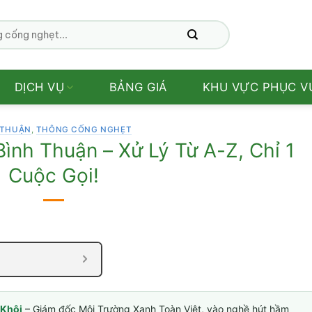
DỊCH VỤ
BẢNG GIÁ
KHU VỰC PHỤC V
 THUẬN
,
THÔNG CỐNG NGHẸT
nh Thuận – Xử Lý Từ A-Z, Chỉ 1
Cuộc Gọi!
Khôi
– Giám đốc Môi Trường Xanh Toàn Việt, vào nghề hút hầm