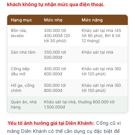
khách không tự nhận mức qua điện thoại.
Hạng mục
Mức nhẹ
Mức nặng
Bồn rửa,
300.000 tới
Khảo sát tại nhà (45
lavabo
400.000đ (20
tới 90 phút, BH 6 tới
tới 30 phút)
12 tháng)
Sàn nhà tắm
350.000 tới
Khảo sát tại nhà
500.000đ
Cống bếp
400.000 tới
Khảo sát tại nhà (60
dầu mỡ
600.000đ
tới 120 phút)
Hố ga, cống
500.000 tới
Khảo sát tại nhà (60
chính
800.000đ
tới 150 phút)
Quán ăn, nhà
Khảo sát tại nhà, thường 800.000 tới
hàng
1.500.000đ
Yếu tố ảnh hưởng giá tại Diên Khánh:
Cống cũ xi
măng Diên Khánh có thể cần dụng cụ đặc biệt để