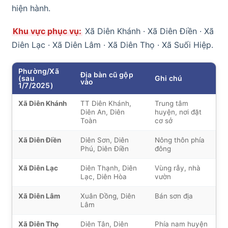
hiện hành.
Khu vực phục vụ:
Xã Diên Khánh · Xã Diên Điền · Xã
Diên Lạc · Xã Diên Lâm · Xã Diên Thọ · Xã Suối Hiệp.
Phường/Xã
Địa bàn cũ gộp
(sau
Ghi chú
vào
1/7/2025)
Xã Diên Khánh
TT Diên Khánh,
Trung tâm
Diên An, Diên
huyện, nơi đặt
Toàn
cơ sở
Xã Diên Điền
Diên Sơn, Diên
Nông thôn phía
Phú, Diên Điền
đông
Xã Diên Lạc
Diên Thạnh, Diên
Vùng rẫy, nhà
Lạc, Diên Hòa
vườn
Xã Diên Lâm
Xuân Đồng, Diên
Bán sơn địa
Lâm
Xã Diên Thọ
Diên Tân, Diên
Phía nam huyện