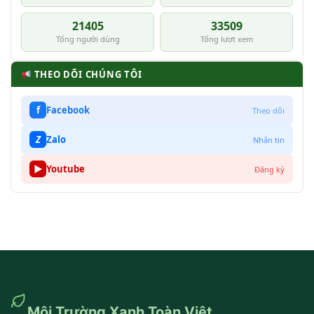
21405
33509
Tổng người dùng
Tổng lượt xem
THEO DÕI CHÚNG TÔI
f
Facebook
Theo dõi
Z
Zalo
Nhắn tin
▶
Youtube
Đăng ký
Môi Trường Xanh Toàn Việt