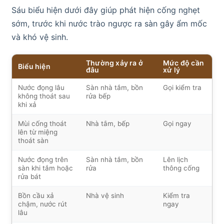
Sáu biểu hiện dưới đây giúp phát hiện cống nghẹt
sớm, trước khi nước trào ngược ra sàn gây ẩm mốc
và khó vệ sinh.
Thường xảy ra ở
Mức độ cần
Biểu hiện
đâu
xử lý
Nước đọng lâu
Sàn nhà tắm, bồn
Gọi kiểm tra
không thoát sau
rửa bếp
khi xả
Mùi cống thoát
Nhà tắm, bếp
Gọi ngay
lên từ miệng
thoát sàn
Nước đọng trên
Sàn nhà tắm, bồn
Lên lịch
sàn khi tắm hoặc
rửa
thông cống
rửa bát
Bồn cầu xả
Nhà vệ sinh
Kiểm tra
chậm, nước rút
ngay
lâu