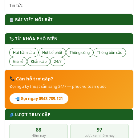
Tin tức
BÀI VIẾT NỔI BẬT
🏷 TỪ KHÓA PHỔ BIẾN
Hút hầm cầu
Hút bể phốt
Thông cống
Thông bồn cầu
Giá rẻ
Khẩn cấp
24/7
Cần hỗ trợ gấp?
Đội ngũ kỹ thuật sẵn sàng 24/7 — phục vụ toàn quốc
Gọi ngay 0943.789.121
LƯỢT TRUY CẬP
88
97
Hôm nay
Lượt xem hôm nay