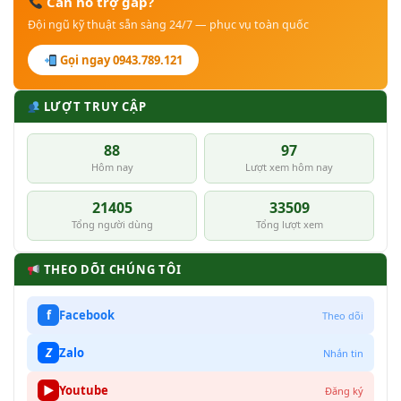
Cần hỗ trợ gấp?
Đội ngũ kỹ thuật sẵn sàng 24/7 — phục vụ toàn quốc
Gọi ngay 0943.789.121
LƯỢT TRUY CẬP
88
97
Hôm nay
Lượt xem hôm nay
21405
33509
Tổng người dùng
Tổng lượt xem
THEO DÕI CHÚNG TÔI
f
Facebook
Theo dõi
Z
Zalo
Nhắn tin
▶
Youtube
Đăng ký