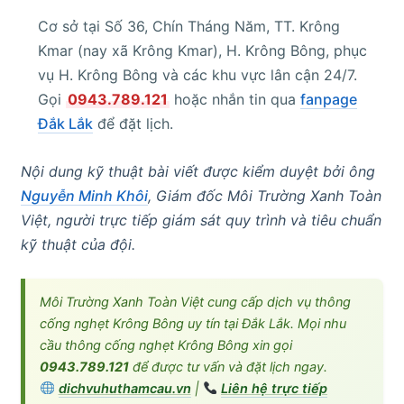
Cơ sở tại Số 36, Chín Tháng Năm, TT. Krông
Kmar (nay xã Krông Kmar), H. Krông Bông, phục
vụ H. Krông Bông và các khu vực lân cận 24/7.
Gọi
0943.789.121
hoặc nhắn tin qua
fanpage
Đắk Lắk
để đặt lịch.
Nội dung kỹ thuật bài viết được kiểm duyệt bởi ông
Nguyễn Minh Khôi
, Giám đốc Môi Trường Xanh Toàn
Việt, người trực tiếp giám sát quy trình và tiêu chuẩn
kỹ thuật của đội.
Môi Trường Xanh Toàn Việt cung cấp dịch vụ thông
cống nghẹt Krông Bông uy tín tại Đắk Lắk. Mọi nhu
cầu thông cống nghẹt Krông Bông xin gọi
0943.789.121
để được tư vấn và đặt lịch ngay.
dichvuhuthamcau.vn
|
Liên hệ trực tiếp