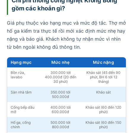
Chi phí thông cống nghẹt Krông Bông
gồm các khoản gì?
Giá phụ thuộc vào hạng mục và mức độ tắc. Thợ mở
hố ga kiểm tra thực tế rồi mới xác định mức nhẹ hay
nặng và báo giá. Khách không tự nhận mức vì nhìn
từ bên ngoài không đủ thông tin.
Hạng mục
Mức nhẹ
Mức nặng
Bồn rửa,
300.000 tới
Khảo sát (45 đến 90
lavabo
400.000đ (20 đến
phút, BH 6 tới 12
30 phút)
tháng)
Sàn nhà tắm
350.000 tới
Khảo sát
500.000đ
Cống bếp dầu
400.000 tới
Khảo sát (60 đến 120
mỡ
600.000đ
phút)
Hố ga, cống
500.000 tới
Khảo sát (60 đến 150
chính
800.000đ
phút)