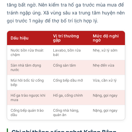
tăng bất ngờ. Nên kiểm tra hố ga trước mùa mưa để
tránh ngập úng. Xã vùng sâu xa trung tâm huyện nên
gọi trước 1 ngày để thợ bố trí lịch hợp lý.
Vị trí thường
Mức độ nghi
Dấu hiệu
gặp
ngờ
Nước bồn rửa thoát
Lavabo, bồn rửa
Nhẹ, xử lý sớm
chậm
bát
Sàn nhà tắm đọng
Cống sàn tắm
Nhẹ đến vừa
nước
Mùi hôi bốc từ cống
Cống bếp dầu mỡ
Vừa, cần xử lý
bếp
Hố ga trào ngược khi
Hố ga, cống chính
Nặng, gọi ngay
mưa
Cống bếp quán trào
Cống nhà hàng,
Nặng, gọi ngay
dầu
quán ăn