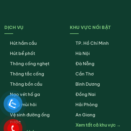
DỊCH VỤ
KHU VỰC NỔI BẬT
Hút hầm cầu
TP. Hồ Chí Minh
Hút bể phốt
Hà Nội
Thông cống nghẹt
Đà Nẵng
Thông tắc cống
Cần Thơ
Thông bồn cầu
Bình Dương
Nạo vét hố ga
Đồng Nai
Xử lý mùi hôi
Hải Phòng
Vệ sinh đường ống
An Giang
nước
Xem tất cả khu vực →