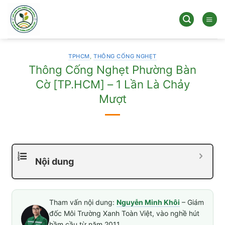
Bỏ
qua
nội
dung
TPHCM
,
THÔNG CỐNG NGHẸT
Thông Cống Nghẹt Phường Bàn
Cờ [TP.HCM] – 1 Lần Là Chảy
Mượt
Nội dung
Tham vấn nội dung:
Nguyễn Minh Khôi
– Giám
đốc Môi Trường Xanh Toàn Việt, vào nghề hút
hầm cầu từ năm 2011.