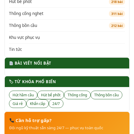
Hút bể phốt
218 bài
Thông cống nghẹt
311 bài
Thông bồn cầu
212 bài
Khu vực phục vụ
Tin tức
BÀI VIẾT NỔI BẬT
🏷 TỪ KHÓA PHỔ BIẾN
Hút hầm cầu
Hút bể phốt
Thông cống
Thông bồn cầu
Giá rẻ
Khẩn cấp
24/7
Cần hỗ trợ gấp?
Đội ngũ kỹ thuật sẵn sàng 24/7 — phục vụ toàn quốc