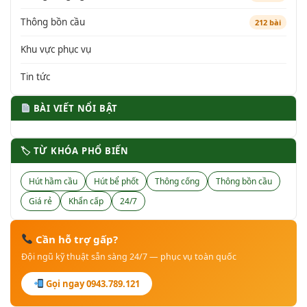
Thông bồn cầu
212 bài
Khu vực phục vụ
Tin tức
BÀI VIẾT NỔI BẬT
🏷 TỪ KHÓA PHỔ BIẾN
Hút hầm cầu
Hút bể phốt
Thông cống
Thông bồn cầu
Giá rẻ
Khẩn cấp
24/7
Cần hỗ trợ gấp?
Đội ngũ kỹ thuật sẵn sàng 24/7 — phục vụ toàn quốc
Gọi ngay 0943.789.121