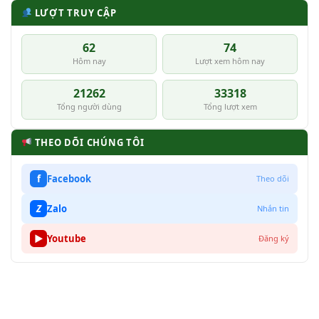
LƯỢT TRUY CẬP
62
74
Hôm nay
Lượt xem hôm nay
21262
33318
Tổng người dùng
Tổng lượt xem
THEO DÕI CHÚNG TÔI
f
Facebook
Theo dõi
Z
Zalo
Nhắn tin
▶
Youtube
Đăng ký