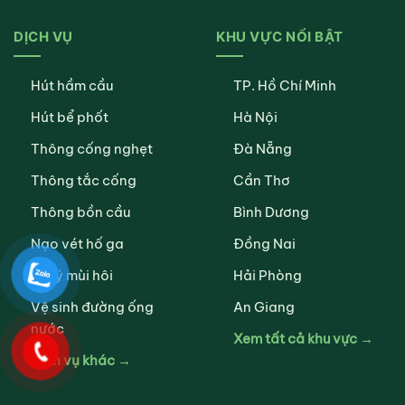
DỊCH VỤ
KHU VỰC NỔI BẬT
Hút hầm cầu
TP. Hồ Chí Minh
Hút bể phốt
Hà Nội
Thông cống nghẹt
Đà Nẵng
Thông tắc cống
Cần Thơ
Thông bồn cầu
Bình Dương
Nạo vét hố ga
Đồng Nai
Xử lý mùi hôi
Hải Phòng
Vệ sinh đường ống
An Giang
nước
Xem tất cả khu vực →
Dịch vụ khác →