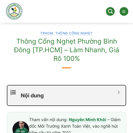
Bỏ
qua
nội
dung
TPHCM
,
THÔNG CỐNG NGHẸT
Thông Cống Nghẹt Phường Bình
Đông [TP.HCM] – Làm Nhanh, Giá
Rõ 100%
Nội dung
Tham vấn nội dung:
Nguyễn Minh Khôi
– Giám
đốc Môi Trường Xanh Toàn Việt, vào nghề hút
hầm cầu từ năm 2011.