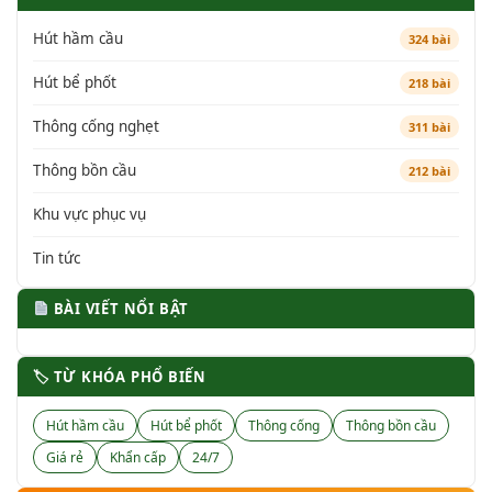
Hút hầm cầu
324 bài
Hút bể phốt
218 bài
Thông cống nghẹt
311 bài
Thông bồn cầu
212 bài
Khu vực phục vụ
Tin tức
BÀI VIẾT NỔI BẬT
🏷 TỪ KHÓA PHỔ BIẾN
Hút hầm cầu
Hút bể phốt
Thông cống
Thông bồn cầu
Giá rẻ
Khẩn cấp
24/7