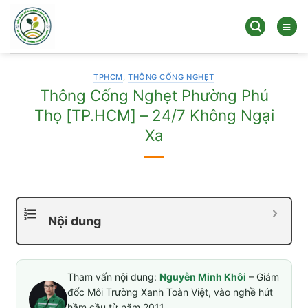
Bỏ
qua
nội
dung
TPHCM
,
THÔNG CỐNG NGHẸT
Thông Cống Nghẹt Phường Phú
Thọ [TP.HCM] – 24/7 Không Ngại
Xa
Nội dung
Tham vấn nội dung:
Nguyễn Minh Khôi
– Giám
đốc Môi Trường Xanh Toàn Việt, vào nghề hút
hầm cầu từ năm 2011.