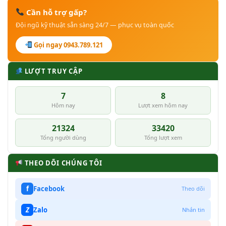
Cần hỗ trợ gấp?
Đội ngũ kỹ thuật sẵn sàng 24/7 — phục vụ toàn quốc
Gọi ngay 0943.789.121
LƯỢT TRUY CẬP
7
8
Hôm nay
Lượt xem hôm nay
21324
33420
Tổng người dùng
Tổng lượt xem
THEO DÕI CHÚNG TÔI
f
Facebook
Theo dõi
Z
Zalo
Nhắn tin