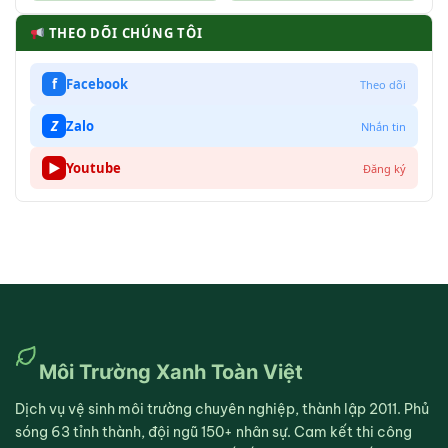
THEO DÕI CHÚNG TÔI
f
Facebook
Theo dõi
Z
Zalo
Nhắn tin
▶
Youtube
Đăng ký
Môi Trường Xanh Toàn Việt
Dịch vụ vệ sinh môi trường chuyên nghiệp, thành lập 2011. Phủ
sóng 63 tỉnh thành, đội ngũ 150+ nhân sự. Cam kết thi công