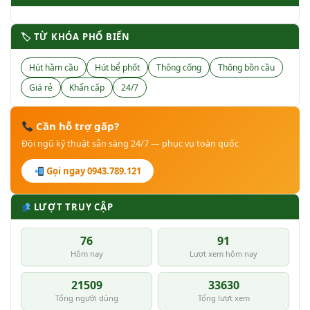
🏷 TỪ KHÓA PHỔ BIẾN
Hút hầm cầu
Hút bể phốt
Thông cống
Thông bồn cầu
Giá rẻ
Khẩn cấp
24/7
Cần hỗ trợ gấp?
Đội ngũ kỹ thuật sẵn sàng 24/7 — phục vụ toàn quốc
Gọi ngay 0943.789.121
LƯỢT TRUY CẬP
76
91
Hôm nay
Lượt xem hôm nay
21509
33630
Tổng người dùng
Tổng lượt xem