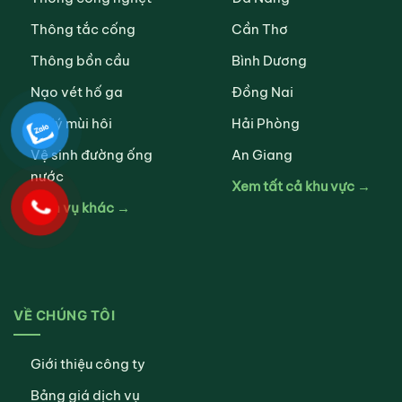
Thông tắc cống
Cần Thơ
Thông bồn cầu
Bình Dương
Nạo vét hố ga
Đồng Nai
Xử lý mùi hôi
Hải Phòng
Vệ sinh đường ống
An Giang
nước
Xem tất cả khu vực →
Dịch vụ khác →
VỀ CHÚNG TÔI
Giới thiệu công ty
Bảng giá dịch vụ