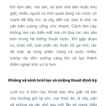
Khi dọn sân, rửa sàn, vệ sinh nhà tắm hoặc khu
giặt, nhiều người có thói quen dùng vòi nước xịt
mạnh để đẩy tóc, lá cây, đất cát, bao bì nhỏ và
cặn bẩn xuống cống cho nhanh. Cách làm này
không làm rác biến mất mà chỉ đưa rác vào sâu
hơn trong hệ thống thoát nước. Khi gặp đoạn
co, khúc nối, lưới chắn rác hoặc hố ga nhỏ, rác
dễ mắc lại từng phần. Càng xả nước nhiều,
lượng rác dồn xuống càng lớn và tạo thành
điểm nghẹt khó xử lý hơn.
Không vệ sinh lưới lọc và miệng thoát định kỳ
Lưới lọc ở bồn rửa, thoát sàn, khu giặt và sân
rửa thường giữ lại tóc, vụn thức ăn, lá cây, cặn
xà phòng và rác nhỏ sau mỗi lần sử dụng. Nếu