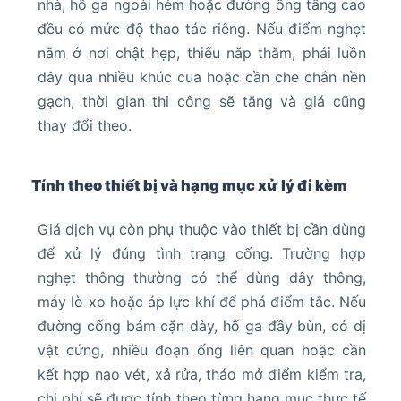
nhà, hố ga ngoài hẻm hoặc đường ống tầng cao
đều có mức độ thao tác riêng. Nếu điểm nghẹt
nằm ở nơi chật hẹp, thiếu nắp thăm, phải luồn
dây qua nhiều khúc cua hoặc cần che chắn nền
gạch, thời gian thi công sẽ tăng và giá cũng
thay đổi theo.
Tính theo thiết bị và hạng mục xử lý đi kèm
Giá dịch vụ còn phụ thuộc vào thiết bị cần dùng
để xử lý đúng tình trạng cống. Trường hợp
nghẹt thông thường có thể dùng dây thông,
máy lò xo hoặc áp lực khí để phá điểm tắc. Nếu
đường cống bám cặn dày, hố ga đầy bùn, có dị
vật cứng, nhiều đoạn ống liên quan hoặc cần
kết hợp nạo vét, xả rửa, tháo mở điểm kiểm tra,
chi phí sẽ được tính theo từng hạng mục thực tế