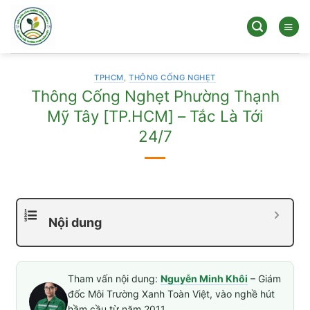
Bỏ
qua
nội
dung
TPHCM
,
THÔNG CỐNG NGHẸT
Thông Cống Nghẹt Phường Thạnh
Mỹ Tây [TP.HCM] – Tắc Là Tới
24/7
Nội dung
Tham vấn nội dung:
Nguyễn Minh Khôi
– Giám
đốc Môi Trường Xanh Toàn Việt, vào nghề hút
hầm cầu từ năm 2011.