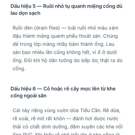
Dấu hiệu 5 — Ruồi nhỏ tụ quanh miệng cống dù
lau dọn sạch
Ruồi đèn (drain flies) — loài ruồi nhỏ màu xám
đậu thành mảng quanh phễu thoát sàn. Chúng
đẻ trong lớp màng nhầy bám thành ống. Lau
sàn bao nhiêu lần cũng không hết, vì ổ ở dưới
ống. Đôi khi hộ dân tưởng do bếp dơ, thật ra do
cống.
Dấu hiệu 6 — Cỏ hoặc rễ cây mọc lên từ khe
cống ngoài sân
Cái này riêng vùng vườn dừa Tiểu Cần. Rễ dừa,
rễ xoài, rễ mít rất khôn — đánh hơi được nước
thải có chất dinh dưỡng, đâm xuyên các khe nối
ống PVC. Khi thấy rễ nhỏ trồi lên ở khe cống là