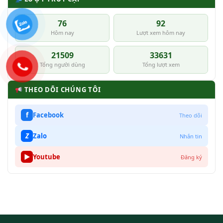
76
92
Hôm nay
Lượt xem hôm nay
21509
33631
Tổng người dùng
Tổng lượt xem
THEO DÕI CHÚNG TÔI
f
Facebook
Theo dõi
Z
Zalo
Nhắn tin
▶
Youtube
Đăng ký