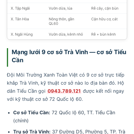
X. Tập Ngãi
Vườn dừa, lúa
Rễ cây, cặn bùn
X. Tân Hòa
Nông thôn, gần
Cặn hữu cơ, cát
QL60
X. Ngãi Hùng
Vườn dừa, kênh nhỏ
Rễ + bùn kênh
Mạng lưới 9 cơ sở Trà Vinh — cơ sở Tiểu
Cần
Đội Môi Trường Xanh Toàn Việt có 9 cơ sở trực tiếp
khắp Trà Vinh, kỹ thuật cơ sở nào lo địa bàn đó. Hộ
dân Tiểu Cần gọi
0943.789.121
được kết nối ngay
với kỹ thuật cơ sở 72 Quốc lộ 60.
Cơ sở Tiểu Cần:
72 Quốc lộ 60, TT. Tiểu Cần
(chính)
Trụ sở Trà Vinh:
37 Đường D5, Phường 5, TP. Trà