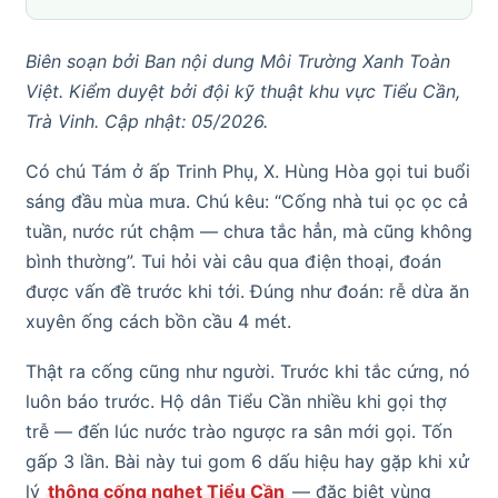
Biên soạn bởi Ban nội dung Môi Trường Xanh Toàn
Việt. Kiểm duyệt bởi đội kỹ thuật khu vực Tiểu Cần,
Trà Vinh. Cập nhật: 05/2026.
Có chú Tám ở ấp Trinh Phụ, X. Hùng Hòa gọi tui buổi
sáng đầu mùa mưa. Chú kêu: “Cống nhà tui ọc ọc cả
tuần, nước rút chậm — chưa tắc hẳn, mà cũng không
bình thường”. Tui hỏi vài câu qua điện thoại, đoán
được vấn đề trước khi tới. Đúng như đoán: rễ dừa ăn
xuyên ống cách bồn cầu 4 mét.
Thật ra cống cũng như người. Trước khi tắc cứng, nó
luôn báo trước. Hộ dân Tiểu Cần nhiều khi gọi thợ
trễ — đến lúc nước trào ngược ra sân mới gọi. Tốn
gấp 3 lần. Bài này tui gom 6 dấu hiệu hay gặp khi xử
lý
thông cống nghẹt Tiểu Cần
— đặc biệt vùng