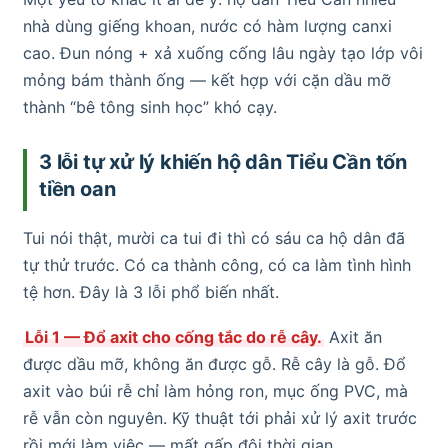
nhà dùng giếng khoan, nước có hàm lượng canxi
cao. Đun nóng + xả xuống cống lâu ngày tạo lớp vôi
mỏng bám thành ống — kết hợp với cặn dầu mỡ
thành “bê tông sinh học” khó cạy.
3 lỗi tự xử lý khiến hộ dân Tiểu Cần tốn
tiền oan
Tui nói thật, mười ca tui đi thì có sáu ca hộ dân đã
tự thử trước. Có ca thành công, có ca làm tình hình
tệ hơn. Đây là 3 lỗi phổ biến nhất.
Lỗi 1 — Đổ axit cho cống tắc do rễ cây.
Axit ăn
được dầu mỡ, không ăn được gỗ. Rễ cây là gỗ. Đổ
axit vào búi rễ chỉ làm hỏng ron, mục ống PVC, mà
rễ vẫn còn nguyên. Kỹ thuật tới phải xử lý axit trước
rồi mới làm việc — mất gấp đôi thời gian.