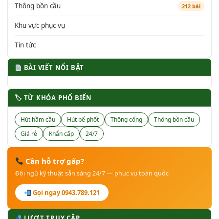
Thông bồn cầu
212 bài
Khu vực phục vụ
Tin tức
BÀI VIẾT NỔI BẬT
🏷 TỪ KHÓA PHỔ BIẾN
Hút hầm cầu
Hút bể phốt
Thông cống
Thông bồn cầu
Giá rẻ
Khẩn cấp
24/7
Cần hỗ trợ gấp?
Đội ngũ kỹ thuật sẵn sàng 24/7 — phục vụ toàn quốc
Gọi ngay 0943.789.121
LƯỢT TRUY CẬP