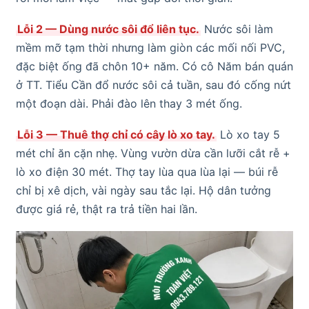
Lỗi 2 — Dùng nước sôi đổ liên tục.
Nước sôi làm
mềm mỡ tạm thời nhưng làm giòn các mối nối PVC,
đặc biệt ống đã chôn 10+ năm. Có cô Năm bán quán
ở TT. Tiểu Cần đổ nước sôi cả tuần, sau đó cống nứt
một đoạn dài. Phải đào lên thay 3 mét ống.
Lỗi 3 — Thuê thợ chỉ có cây lò xo tay.
Lò xo tay 5
mét chỉ ăn cặn nhẹ. Vùng vườn dừa cần lưỡi cắt rễ +
lò xo điện 30 mét. Thợ tay lùa qua lùa lại — búi rễ
chỉ bị xê dịch, vài ngày sau tắc lại. Hộ dân tưởng
được giá rẻ, thật ra trả tiền hai lần.