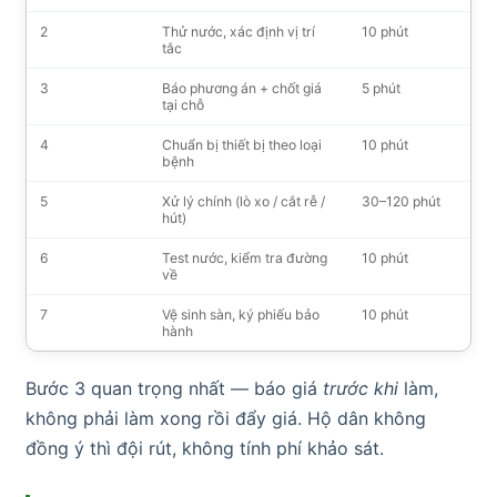
2
Thử nước, xác định vị trí
10 phút
tắc
3
Báo phương án + chốt giá
5 phút
tại chỗ
4
Chuẩn bị thiết bị theo loại
10 phút
bệnh
5
Xử lý chính (lò xo / cắt rễ /
30–120 phút
hút)
6
Test nước, kiểm tra đường
10 phút
về
7
Vệ sinh sàn, ký phiếu bảo
10 phút
hành
Bước 3 quan trọng nhất — báo giá
trước khi
làm,
không phải làm xong rồi đẩy giá. Hộ dân không
đồng ý thì đội rút, không tính phí khảo sát.