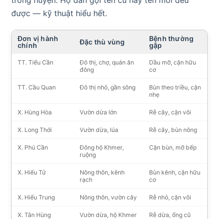
trong huyện. Hộ dân gọi tên cũ hay tên mới đều
được — kỹ thuật hiểu hết.
Đơn vị hành
Bệnh thường
Đặc thù vùng
chính
gặp
TT. Tiểu Cần
Đô thị, chợ, quán ăn
Dầu mỡ, cặn hữu
đông
cơ
TT. Cầu Quan
Đô thị nhỏ, gần sông
Bùn theo triều, cặn
nhẹ
X. Hùng Hòa
Vườn dừa lớn
Rễ cây, cặn vôi
X. Long Thới
Vườn dừa, lúa
Rễ cây, bùn nông
X. Phú Cần
Đông hộ Khmer,
Cặn bùn, mỡ bếp
ruộng
X. Hiếu Tử
Nông thôn, kênh
Bùn kênh, cặn hữu
rạch
cơ
X. Hiếu Trung
Nông thôn, vườn cây
Rễ nhỏ, cặn vôi
X. Tân Hùng
Vườn dừa, hộ Khmer
Rễ dừa, ống cũ