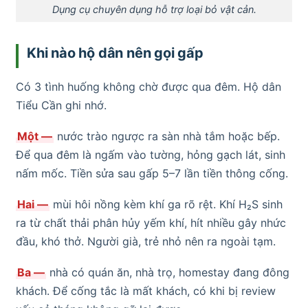
Dụng cụ chuyên dụng hỗ trợ loại bỏ vật cản.
Khi nào hộ dân nên gọi gấp
Có 3 tình huống không chờ được qua đêm. Hộ dân
Tiểu Cần ghi nhớ.
Một —
nước trào ngược ra sàn nhà tắm hoặc bếp.
Để qua đêm là ngấm vào tường, hỏng gạch lát, sinh
nấm mốc. Tiền sửa sau gấp 5–7 lần tiền thông cống.
Hai —
mùi hôi nồng kèm khí ga rõ rệt. Khí H₂S sinh
ra từ chất thải phân hủy yếm khí, hít nhiều gây nhức
đầu, khó thở. Người già, trẻ nhỏ nên ra ngoài tạm.
Ba —
nhà có quán ăn, nhà trọ, homestay đang đông
khách. Để cống tắc là mất khách, có khi bị review