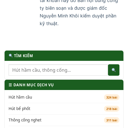
tài khoản này do Ban nội dung công
ty biên soạn và được giám đốc
Nguyễn Minh Khôi kiểm duyệt phần
kỹ thuật.
TÌM KIẾM
☰ DANH MỤC DỊCH VỤ
Hút hầm cầu
324 bài
Hút bể phốt
218 bài
Thông cống nghẹt
311 bài