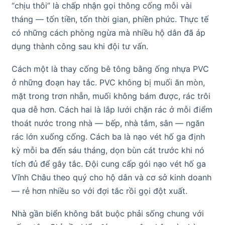
“chịu thôi” là chấp nhận gọi thông cống mỗi vài
tháng — tốn tiền, tốn thời gian, phiền phức. Thực tế
có những cách phòng ngừa mà nhiều hộ dân đã áp
dụng thành công sau khi đội tư vấn.
Cách một là thay cống bê tông bằng ống nhựa PVC
ở những đoạn hay tắc. PVC không bị muối ăn mòn,
mặt trong trơn nhẵn, muối không bám được, rác trôi
qua dễ hơn. Cách hai là lắp lưới chặn rác ở mỗi điểm
thoát nước trong nhà — bếp, nhà tắm, sân — ngăn
rác lớn xuống cống. Cách ba là nạo vét hố ga định
kỳ mỗi ba đến sáu tháng, dọn bùn cát trước khi nó
tích đủ để gây tắc. Đội cung cấp gói nạo vét hố ga
Vĩnh Châu theo quý cho hộ dân và cơ sở kinh doanh
— rẻ hơn nhiều so với đợi tắc rồi gọi đột xuất.
Nhà gần biển không bắt buộc phải sống chung với