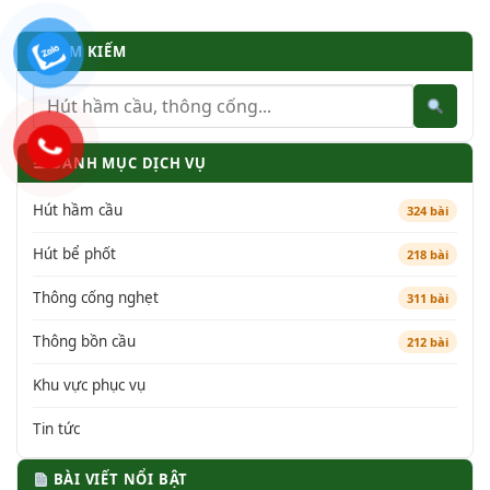
TÌM KIẾM
☰ DANH MỤC DỊCH VỤ
Hút hầm cầu
324 bài
Hút bể phốt
218 bài
Thông cống nghẹt
311 bài
Thông bồn cầu
212 bài
Khu vực phục vụ
Tin tức
BÀI VIẾT NỔI BẬT