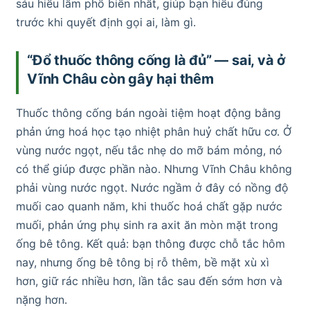
sáu hiểu lầm phổ biến nhất, giúp bạn hiểu đúng
trước khi quyết định gọi ai, làm gì.
“Đổ thuốc thông cống là đủ” — sai, và ở
Vĩnh Châu còn gây hại thêm
Thuốc thông cống bán ngoài tiệm hoạt động bằng
phản ứng hoá học tạo nhiệt phân huỷ chất hữu cơ. Ở
vùng nước ngọt, nếu tắc nhẹ do mỡ bám mỏng, nó
có thể giúp được phần nào. Nhưng Vĩnh Châu không
phải vùng nước ngọt. Nước ngầm ở đây có nồng độ
muối cao quanh năm, khi thuốc hoá chất gặp nước
muối, phản ứng phụ sinh ra axit ăn mòn mặt trong
ống bê tông. Kết quả: bạn thông được chỗ tắc hôm
nay, nhưng ống bê tông bị rỗ thêm, bề mặt xù xì
hơn, giữ rác nhiều hơn, lần tắc sau đến sớm hơn và
nặng hơn.