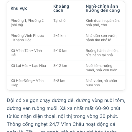
Khoảng
Nghề chính ảnh
Khu vực
cách
hưởng đến cống
Phường 1, Phường 2
Tại chỗ
Kinh doanh quán ăn,
(nội thị)
nhà phố, chợ
Phường Vĩnh Phước
2-4 km
Nhà dân xen vườn,
– Khánh Hòa
hành tím nhỏ lẻ
Xã Vĩnh Tân – Vĩnh
5-10 km
Ruộng hành tím lớn,
Hải
rửa hành tại nhà
Xã Lai Hòa – Lạc Hòa
8-12 km
Nuôi tôm, ruộng
muối, nhà ven biển
Xã Hòa Đông – Vĩnh
5-8 km
Nhà vườn, hộ chăn
Hiệp
nuôi nhỏ
Đội có xe gọn chạy đường đê, đường vùng nuôi tôm,
đường ven ruộng muối. Xã xa nhất mất 60-90 phút
từ lúc nhận điện thoại, nội thị trong vòng 30 phút.
Thông cống nghẹt 24/7 Vĩnh Châu hoạt động cả
ngày lễ, Tết — ca ngoài giờ có phụ phí báo trước.