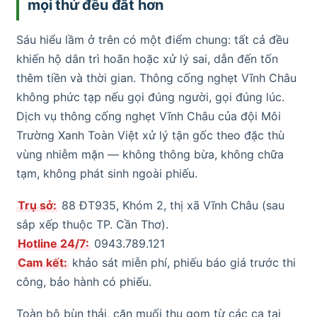
mọi thứ đều đắt hơn
Sáu hiểu lầm ở trên có một điểm chung: tất cả đều
khiến hộ dân trì hoãn hoặc xử lý sai, dẫn đến tốn
thêm tiền và thời gian. Thông cống nghẹt Vĩnh Châu
không phức tạp nếu gọi đúng người, gọi đúng lúc.
Dịch vụ thông cống nghẹt Vĩnh Châu của đội Môi
Trường Xanh Toàn Việt xử lý tận gốc theo đặc thù
vùng nhiễm mặn — không thông bừa, không chữa
tạm, không phát sinh ngoài phiếu.
Trụ sở:
88 ĐT935, Khóm 2, thị xã Vĩnh Châu (sau
sắp xếp thuộc TP. Cần Thơ).
Hotline 24/7:
0943.789.121
Cam kết:
khảo sát miễn phí, phiếu báo giá trước thi
công, bảo hành có phiếu.
Toàn bộ bùn thải, cặn muối thu gom từ các ca tại