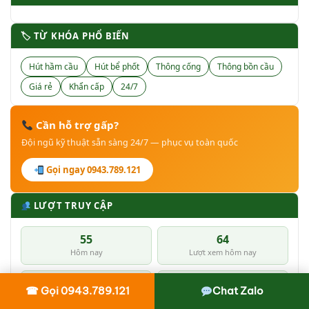
🏷 TỪ KHÓA PHỔ BIẾN
Hút hầm cầu
Hút bể phốt
Thông cống
Thông bồn cầu
Giá rẻ
Khẩn cấp
24/7
Cần hỗ trợ gấp?
Đội ngũ kỹ thuật sẵn sàng 24/7 — phục vụ toàn quốc
Gọi ngay 0943.789.121
LƯỢT TRUY CẬP
55
64
Hôm nay
Lượt xem hôm nay
21488
33603
☎ Gọi 0943.789.121
Chat Zalo
Tổng người dùng
Tổng lượt xem