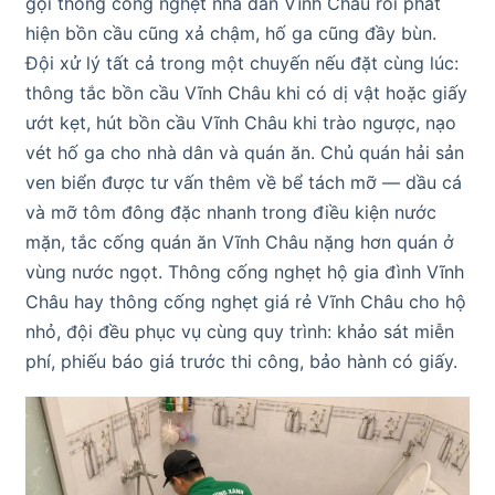
gọi thông cống nghẹt nhà dân Vĩnh Châu rồi phát
hiện bồn cầu cũng xả chậm, hố ga cũng đầy bùn.
Đội xử lý tất cả trong một chuyến nếu đặt cùng lúc:
thông tắc bồn cầu Vĩnh Châu khi có dị vật hoặc giấy
ướt kẹt, hút bồn cầu Vĩnh Châu khi trào ngược, nạo
vét hố ga cho nhà dân và quán ăn. Chủ quán hải sản
ven biển được tư vấn thêm về bể tách mỡ — dầu cá
và mỡ tôm đông đặc nhanh trong điều kiện nước
mặn, tắc cống quán ăn Vĩnh Châu nặng hơn quán ở
vùng nước ngọt. Thông cống nghẹt hộ gia đình Vĩnh
Châu hay thông cống nghẹt giá rẻ Vĩnh Châu cho hộ
nhỏ, đội đều phục vụ cùng quy trình: khảo sát miễn
phí, phiếu báo giá trước thi công, bảo hành có giấy.