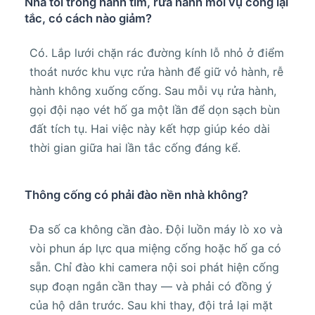
Nhà tôi trồng hành tím, rửa hành mỗi vụ cống lại
tắc, có cách nào giảm?
Có. Lắp lưới chặn rác đường kính lỗ nhỏ ở điểm
thoát nước khu vực rửa hành để giữ vỏ hành, rễ
hành không xuống cống. Sau mỗi vụ rửa hành,
gọi đội nạo vét hố ga một lần để dọn sạch bùn
đất tích tụ. Hai việc này kết hợp giúp kéo dài
thời gian giữa hai lần tắc cống đáng kể.
Thông cống có phải đào nền nhà không?
Đa số ca không cần đào. Đội luồn máy lò xo và
vòi phun áp lực qua miệng cống hoặc hố ga có
sẵn. Chỉ đào khi camera nội soi phát hiện cống
sụp đoạn ngắn cần thay — và phải có đồng ý
của hộ dân trước. Sau khi thay, đội trả lại mặt