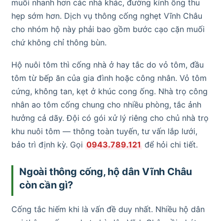
muối nhanh hơn các nhà khác, đường kính ống thu
hẹp sớm hơn. Dịch vụ thông cống nghẹt Vĩnh Châu
cho nhóm hộ này phải bao gồm bước cạo cặn muối
chứ không chỉ thông bùn.
Hộ nuôi tôm thì cống nhà ở hay tắc do vỏ tôm, đầu
tôm từ bếp ăn của gia đình hoặc công nhân. Vỏ tôm
cứng, không tan, kẹt ở khúc cong ống. Nhà trọ công
nhân ao tôm cống chung cho nhiều phòng, tắc ảnh
hưởng cả dãy. Đội có gói xử lý riêng cho chủ nhà trọ
khu nuôi tôm — thông toàn tuyến, tư vấn lắp lưới,
bảo trì định kỳ. Gọi
0943.789.121
để hỏi chi tiết.
Ngoài thông cống, hộ dân Vĩnh Châu
còn cần gì?
Cống tắc hiếm khi là vấn đề duy nhất. Nhiều hộ dân