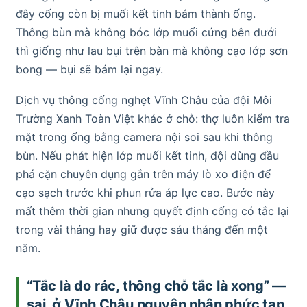
đây cống còn bị muối kết tinh bám thành ống.
Thông bùn mà không bóc lớp muối cứng bên dưới
thì giống như lau bụi trên bàn mà không cạo lớp sơn
bong — bụi sẽ bám lại ngay.
Dịch vụ thông cống nghẹt Vĩnh Châu của đội Môi
Trường Xanh Toàn Việt khác ở chỗ: thợ luôn kiểm tra
mặt trong ống bằng camera nội soi sau khi thông
bùn. Nếu phát hiện lớp muối kết tinh, đội dùng đầu
phá cặn chuyên dụng gắn trên máy lò xo điện để
cạo sạch trước khi phun rửa áp lực cao. Bước này
mất thêm thời gian nhưng quyết định cống có tắc lại
trong vài tháng hay giữ được sáu tháng đến một
năm.
“Tắc là do rác, thông chỗ tắc là xong” —
sai, ở Vĩnh Châu nguyên nhân phức tạp