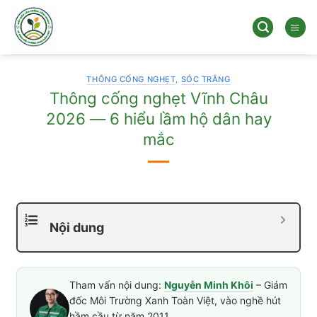
Bỏ
qua
nội
dung
THÔNG CỐNG NGHẸT
,
SÓC TRĂNG
Thông cống nghẹt Vĩnh Châu
2026 — 6 hiểu lầm hộ dân hay
mắc
Nội dung
Tham vấn nội dung:
Nguyễn Minh Khôi
– Giám
đốc Môi Trường Xanh Toàn Việt, vào nghề hút
hầm cầu từ năm 2011.