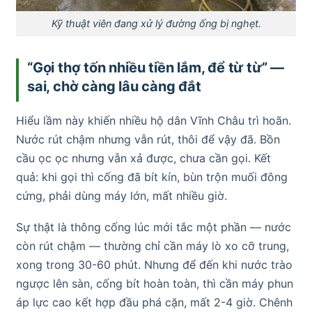
Kỹ thuật viên đang xử lý đường ống bị nghẹt.
“Gọi thợ tốn nhiều tiền lắm, để từ từ” —
sai, chờ càng lâu càng đắt
Hiểu lầm này khiến nhiều hộ dân Vĩnh Châu trì hoãn.
Nước rút chậm nhưng vẫn rút, thôi để vậy đã. Bồn
cầu ọc ọc nhưng vẫn xả được, chưa cần gọi. Kết
quả: khi gọi thì cống đã bít kín, bùn trộn muối đông
cứng, phải dùng máy lớn, mất nhiều giờ.
Sự thật là thông cống lúc mới tắc một phần — nước
còn rút chậm — thường chỉ cần máy lò xo cỡ trung,
xong trong 30-60 phút. Nhưng để đến khi nước trào
ngược lên sàn, cống bít hoàn toàn, thì cần máy phun
áp lực cao kết hợp đầu phá cặn, mất 2-4 giờ. Chênh