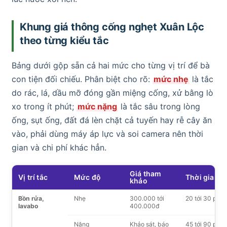
Khung giá thông cống nghẹt Xuân Lộc
theo từng kiểu tắc
Bảng dưới gộp sẵn cả hai mức cho từng vị trí để bà
con tiện đối chiếu. Phân biệt cho rõ:
mức nhẹ
là tắc
do rác, lá, dầu mỡ đóng gần miệng cống, xử bằng lò
xo trong ít phút;
mức nặng
là tắc sâu trong lòng
ống, sụt ống, đất đá lèn chặt cả tuyến hay rễ cây ăn
vào, phải dùng máy áp lực và soi camera nên thời
gian và chi phí khác hẳn.
Giá tham
Vị trí tắc
Mức độ
Thời gian
khảo
Bồn rửa,
Nhẹ
300.000 tới
20 tới 30 phút
lavabo
400.000đ
Nặng
Khảo sát, báo
45 tới 90 phút