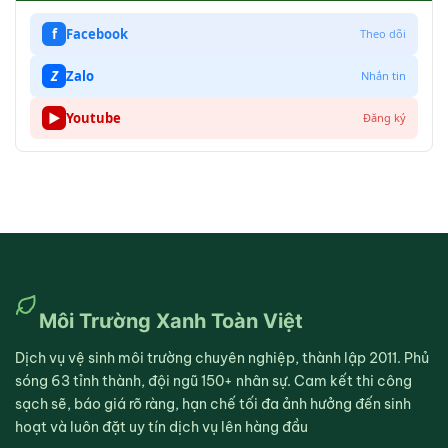
f
Facebook
Theo dõi
Z
Zalo
Nhắn tin
▶
Youtube
Đăng ký
Môi Trường Xanh Toàn Việt
Dịch vụ vệ sinh môi trường chuyên nghiệp, thành lập 2011. Phủ
sóng 63 tỉnh thành, đội ngũ 150+ nhân sự. Cam kết thi công
sạch sẽ, báo giá rõ ràng, hạn chế tối đa ảnh hưởng đến sinh
hoạt và luôn đặt uy tín dịch vụ lên hàng đầu