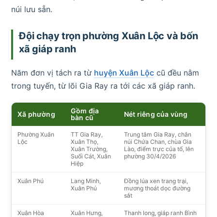
núi lưu sẵn.
Đội chạy trọn phường Xuân Lộc và bốn
xã giáp ranh
Năm đơn vị tách ra từ
huyện Xuân Lộc
cũ đều nằm
trong tuyến, từ lõi Gia Ray ra tới các xã giáp ranh.
Gồm địa
Xã phường
Nét riêng của vùng
bàn cũ
Phường Xuân
TT Gia Ray,
Trung tâm Gia Ray, chân
Lộc
Xuân Thọ,
núi Chứa Chan, chùa Gia
Xuân Trường,
Lào, điểm trực của tổ, lên
Suối Cát, Xuân
phường 30/4/2026
Hiệp
Xuân Phú
Lang Minh,
Đồng lúa xen trang trại,
Xuân Phú
mương thoát dọc đường
sắt
Xuân Hòa
Xuân Hưng,
Thanh long, giáp ranh Bình