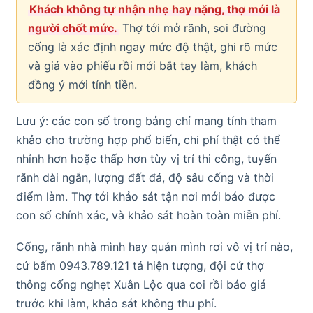
Khách không tự nhận nhẹ hay nặng, thợ mới là
người chốt mức.
Thợ tới mở rãnh, soi đường
cống là xác định ngay mức độ thật, ghi rõ mức
và giá vào phiếu rồi mới bắt tay làm, khách
đồng ý mới tính tiền.
Lưu ý: các con số trong bảng chỉ mang tính tham
khảo cho trường hợp phổ biến, chi phí thật có thể
nhỉnh hơn hoặc thấp hơn tùy vị trí thi công, tuyến
rãnh dài ngắn, lượng đất đá, độ sâu cống và thời
điểm làm. Thợ tới khảo sát tận nơi mới báo được
con số chính xác, và khảo sát hoàn toàn miễn phí.
Cống, rãnh nhà mình hay quán mình rơi vô vị trí nào,
cứ bấm 0943.789.121 tả hiện tượng, đội cử thợ
thông cống nghẹt Xuân Lộc qua coi rồi báo giá
trước khi làm, khảo sát không thu phí.