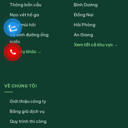
Thông bồn cầu
Bình Dương
Nạo vét hố ga
Đồng Nai
Xử lý mùi hôi
Hải Phòng
Vệ sinh đường ống
An Giang
nước
Xem tất cả khu vực →
Dịch vụ khác →
VỀ CHÚNG TÔI
Giới thiệu công ty
Bảng giá dịch vụ
Quy trình thi công