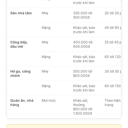
trước khi làm
Sàn nhà tắm
Nhẹ
350.000 tới
20 tới 35 phút
500.000đ
Nặng
Khảo sát, báo
45 tới 90 phút
trước khi làm
Cống bếp,
Nhẹ
400.000 tới
25 tới 45 phút
dầu mỡ
600.000đ
Nặng
Khảo sát, báo
60 tới 120 phú
trước khi làm
Hố ga, cống
Nhẹ
500.000 tới
30 tới 50 phút
chính
800.000đ
Nặng
Khảo sát, báo
60 tới 150 phú
trước khi làm
Quán ăn, nhà
Mọi mức
Khảo sát,
Theo hiện
hàng
thường
trạng
800.000 tới
1.500.000đ