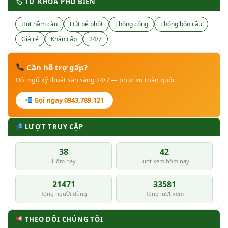
🏷 TỪ KHÓA PHỔ BIẾN
Hút hầm cầu
Hút bể phốt
Thông cống
Thông bồn cầu
Giá rẻ
Khẩn cấp
24/7
Cần hỗ trợ gấp?
Đội ngũ kỹ thuật sẵn sàng 24/7 — phục vụ toàn quốc
Gọi ngay 0943.789.121
LƯỢT TRUY CẬP
38
42
Hôm nay
Lượt xem hôm nay
21471
33581
Tổng người dùng
Tổng lượt xem
THEO DÕI CHÚNG TÔI