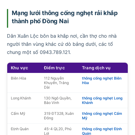
Mạng lưới thông cống nghẹt rải khắp
thành phố Đồng Nai
Dân Xuân Lộc bôn ba khắp nơi, cần thợ cho nhà
người thân vùng khác cứ dò bảng dưới, các tổ
chung một số 0943.789.121.
Khu vực
Điểm trực
Trang dịch vụ
Biên Hòa
112 Nguyễn
thông cống nghẹt Biên
Khuyến, Trảng
Hòa
Dài
Long Khánh
130 Ngô Quyền,
thông cống nghẹt Long
Bảo Vinh
Khánh
Cẩm Mỹ
319 ĐT328, Xuân
thông cống nghẹt Cẩm
Đông
Mỹ
Định Quán
45-4 QL20, Phú
thông cống nghẹt Định
Lợi
Quán