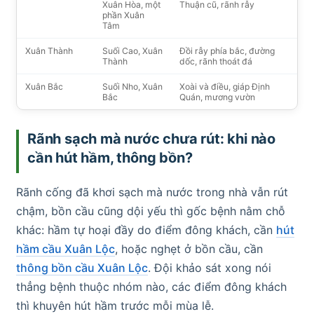
Xuân Hòa, một
Thuận cũ, rãnh rẫy
phần Xuân
Tâm
Xuân Thành
Suối Cao, Xuân
Đồi rẫy phía bắc, đường
Thành
dốc, rãnh thoát đá
Xuân Bắc
Suối Nho, Xuân
Xoài và điều, giáp Định
Bắc
Quán, mương vườn
Rãnh sạch mà nước chưa rút: khi nào
cần hút hầm, thông bồn?
Rãnh cống đã khơi sạch mà nước trong nhà vẫn rút
chậm, bồn cầu cũng dội yếu thì gốc bệnh nằm chỗ
khác: hầm tự hoại đầy do điểm đông khách, cần
hút
hầm cầu Xuân Lộc
, hoặc nghẹt ở bồn cầu, cần
thông bồn cầu Xuân Lộc
. Đội khảo sát xong nói
thẳng bệnh thuộc nhóm nào, các điểm đông khách
thì khuyên hút hầm trước mỗi mùa lễ.