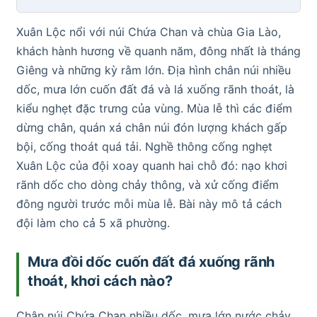
Xuân Lộc nổi với núi Chứa Chan và chùa Gia Lào,
khách hành hương về quanh năm, đông nhất là tháng
Giêng và những kỳ rằm lớn. Địa hình chân núi nhiều
dốc, mưa lớn cuốn đất đá và lá xuống rãnh thoát, là
kiểu nghẹt đặc trưng của vùng. Mùa lễ thì các điểm
dừng chân, quán xá chân núi đón lượng khách gấp
bội, cống thoát quá tải. Nghề thông cống nghẹt
Xuân Lộc của đội xoay quanh hai chỗ đó: nạo khơi
rãnh dốc cho dòng chảy thông, và xử cống điểm
đông người trước mỗi mùa lễ. Bài này mô tả cách
đội làm cho cả 5 xã phường.
Mưa đồi dốc cuốn đất đá xuống rãnh
thoát, khơi cách nào?
Chân núi Chứa Chan nhiều dốc, mưa lớn nước chảy