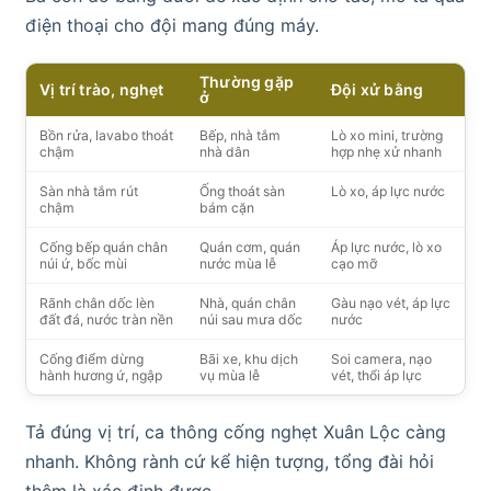
điện thoại cho đội mang đúng máy.
Thường gặp
Vị trí trào, nghẹt
Đội xử bằng
ở
Bồn rửa, lavabo thoát
Bếp, nhà tắm
Lò xo mini, trường
chậm
nhà dân
hợp nhẹ xử nhanh
Sàn nhà tắm rút
Ống thoát sàn
Lò xo, áp lực nước
chậm
bám cặn
Cống bếp quán chân
Quán cơm, quán
Áp lực nước, lò xo
núi ứ, bốc mùi
nước mùa lễ
cạo mỡ
Rãnh chân dốc lèn
Nhà, quán chân
Gàu nạo vét, áp lực
đất đá, nước tràn nền
núi sau mưa dốc
nước
Cống điểm dừng
Bãi xe, khu dịch
Soi camera, nạo
hành hương ứ, ngập
vụ mùa lễ
vét, thổi áp lực
Tả đúng vị trí, ca thông cống nghẹt Xuân Lộc càng
nhanh. Không rành cứ kể hiện tượng, tổng đài hỏi
thêm là xác định được.