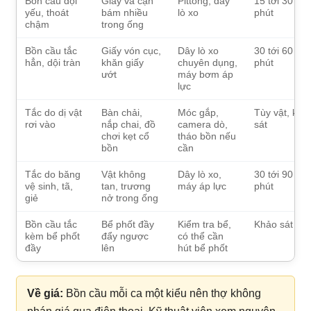
Bồn cầu dội
Giấy và cặn
Pittong, dây
15 tới 30
yếu, thoát
bám nhiều
lò xo
phút
chậm
trong ống
Bồn cầu tắc
Giấy vón cục,
Dây lò xo
30 tới 60
hẳn, dội tràn
khăn giấy
chuyên dụng,
phút
ướt
máy bơm áp
lực
Tắc do dị vật
Bàn chải,
Móc gắp,
Tùy vật, khả
rơi vào
nắp chai, đồ
camera dò,
sát
chơi kẹt cổ
tháo bồn nếu
bồn
cần
Tắc do băng
Vật không
Dây lò xo,
30 tới 90
vệ sinh, tã,
tan, trương
máy áp lực
phút
giẻ
nở trong ống
Bồn cầu tắc
Bể phốt đầy
Kiểm tra bể,
Khảo sát
kèm bể phốt
đẩy ngược
có thể cần
đầy
lên
hút bể phốt
Về giá:
Bồn cầu mỗi ca một kiểu nên thợ không