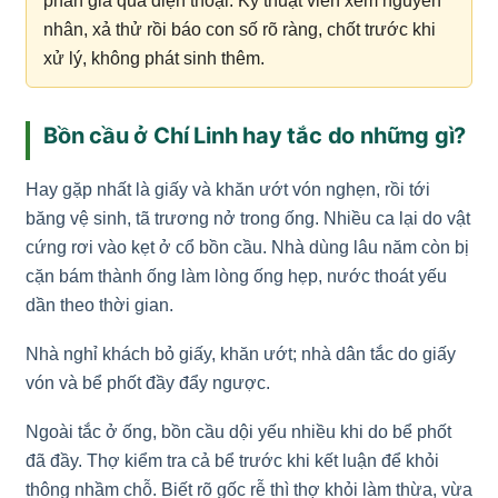
phán giá qua điện thoại. Kỹ thuật viên xem nguyên
nhân, xả thử rồi báo con số rõ ràng, chốt trước khi
xử lý, không phát sinh thêm.
Bồn cầu ở Chí Linh hay tắc do những gì?
Hay gặp nhất là giấy và khăn ướt vón nghẹn, rồi tới
băng vệ sinh, tã trương nở trong ống. Nhiều ca lại do vật
cứng rơi vào kẹt ở cổ bồn cầu. Nhà dùng lâu năm còn bị
cặn bám thành ống làm lòng ống hẹp, nước thoát yếu
dần theo thời gian.
Nhà nghỉ khách bỏ giấy, khăn ướt; nhà dân tắc do giấy
vón và bể phốt đầy đẩy ngược.
Ngoài tắc ở ống, bồn cầu dội yếu nhiều khi do bể phốt
đã đầy. Thợ kiểm tra cả bể trước khi kết luận để khỏi
thông nhầm chỗ. Biết rõ gốc rễ thì thợ khỏi làm thừa, vừa