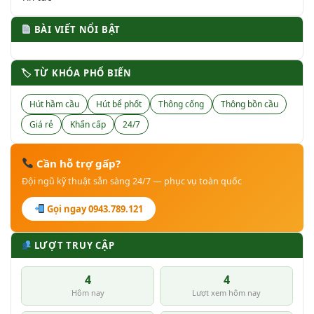
BÀI VIẾT NỔI BẬT
🏷 TỪ KHÓA PHỔ BIẾN
Hút hầm cầu
Hút bể phốt
Thông cống
Thông bồn cầu
Giá rẻ
Khẩn cấp
24/7
Cần hỗ trợ gấp?
Đội ngũ kỹ thuật sẵn sàng 24/7 — phục vụ toàn quốc
Gọi ngay 0943.789.121
LƯỢT TRUY CẬP
4
4
Hôm nay
Lượt xem hôm nay