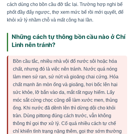
cách dùng cho bồn cầu đỡ tắc lại. Trường hợp nghi bể
phốt đầy đẩy ngược, thợ xem mức bể rồi mới quyết, để
khỏi xử lý nhầm chỗ và mất công hai lần.
Những cách tự thông bồn cầu nào ở Chí
Linh nên tránh?
Bồn cầu tắc, nhiều nhà vội đổ nước sôi hoặc hóa
chất, nhưng đó là việc nên tránh. Nước quá nóng
làm men sứ rạn, sứ nứt và gioăng chai cứng. Hóa
chất mạnh ăn mòn ống và gioăng, hơi bốc lên hại
sức khỏe, lỡ bắn vào da, mắt rất nguy hiểm. Lấy
móc sắt cứng chọc cũng dễ làm xước men, thủng
ống. Khi nước đã dềnh lên thì dừng dội cho khỏi
tràn. Dùng pittong đúng cách trước, vẫn không
thông thì gọi thợ xử lý. Cố quá nhiều cách tự chế
chỉ khiến tình trạng nặng thêm, gọi thợ sớm thường