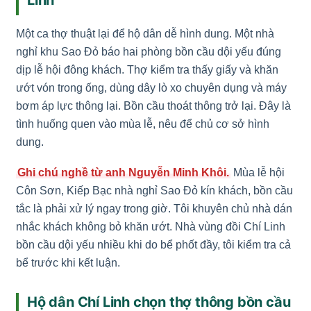
Một ca thợ thuật lại để hộ dân dễ hình dung. Một nhà
nghỉ khu Sao Đỏ báo hai phòng bồn cầu dội yếu đúng
dịp lễ hội đông khách. Thợ kiểm tra thấy giấy và khăn
ướt vón trong ống, dùng dây lò xo chuyên dụng và máy
bơm áp lực thông lại. Bồn cầu thoát thông trở lại. Đây là
tình huống quen vào mùa lễ, nêu để chủ cơ sở hình
dung.
Ghi chú nghề từ anh Nguyễn Minh Khôi.
Mùa lễ hội
Côn Sơn, Kiếp Bạc nhà nghỉ Sao Đỏ kín khách, bồn cầu
tắc là phải xử lý ngay trong giờ. Tôi khuyên chủ nhà dán
nhắc khách không bỏ khăn ướt. Nhà vùng đồi Chí Linh
bồn cầu dội yếu nhiều khi do bể phốt đầy, tôi kiểm tra cả
bể trước khi kết luận.
Hộ dân Chí Linh chọn thợ thông bồn cầu