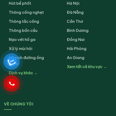
Hút bể phốt
Hà Nội
Thông cống nghẹt
Đà Nẵng
Thông tắc cống
Cần Thơ
Thông bồn cầu
Bình Dương
Nạo vét hố ga
Đồng Nai
Xử lý mùi hôi
Hải Phòng
Vệ sinh đường ống
An Giang
nước
Xem tất cả khu vực →
Dịch vụ khác →
VỀ CHÚNG TÔI