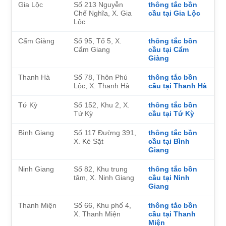
Gia Lộc
Số 213 Nguyễn
thông tắc bồn
Chế Nghĩa, X. Gia
cầu tại Gia Lộc
Lộc
Cẩm Giàng
Số 95, Tổ 5, X.
thông tắc bồn
Cẩm Giang
cầu tại Cẩm
Giàng
Thanh Hà
Số 78, Thôn Phú
thông tắc bồn
Lộc, X. Thanh Hà
cầu tại Thanh Hà
Tứ Kỳ
Số 152, Khu 2, X.
thông tắc bồn
Tứ Kỳ
cầu tại Tứ Kỳ
Bình Giang
Số 117 Đường 391,
thông tắc bồn
X. Kẻ Sặt
cầu tại Bình
Giang
Ninh Giang
Số 82, Khu trung
thông tắc bồn
tâm, X. Ninh Giang
cầu tại Ninh
Giang
Thanh Miện
Số 66, Khu phố 4,
thông tắc bồn
X. Thanh Miện
cầu tại Thanh
Miện