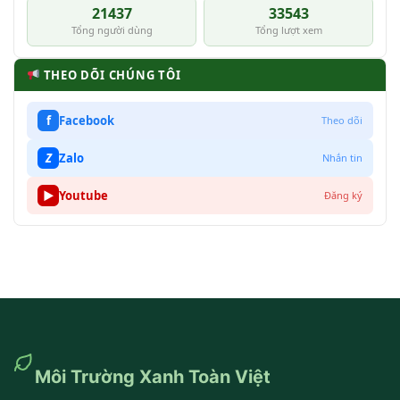
21437
33543
Tổng người dùng
Tổng lượt xem
THEO DÕI CHÚNG TÔI
f
Facebook
Theo dõi
Z
Zalo
Nhắn tin
▶
Youtube
Đăng ký
Môi Trường Xanh Toàn Việt