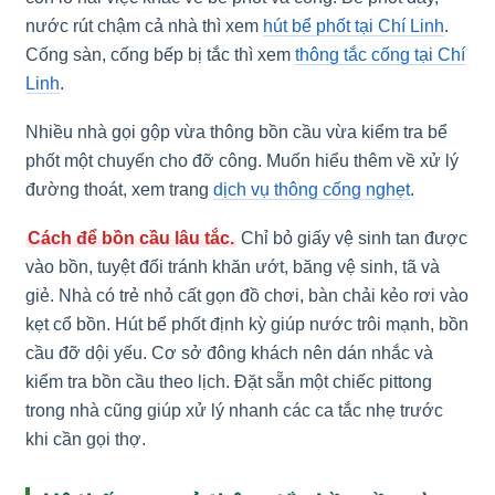
nước rút chậm cả nhà thì xem
hút bể phốt tại Chí Linh
.
Cống sàn, cống bếp bị tắc thì xem
thông tắc cống tại Chí
Linh
.
Nhiều nhà gọi gộp vừa thông bồn cầu vừa kiểm tra bể
phốt một chuyến cho đỡ công. Muốn hiểu thêm về xử lý
đường thoát, xem trang
dịch vụ thông cống nghẹt
.
Cách để bồn cầu lâu tắc.
Chỉ bỏ giấy vệ sinh tan được
vào bồn, tuyệt đối tránh khăn ướt, băng vệ sinh, tã và
giẻ. Nhà có trẻ nhỏ cất gọn đồ chơi, bàn chải kẻo rơi vào
kẹt cổ bồn. Hút bể phốt định kỳ giúp nước trôi mạnh, bồn
cầu đỡ dội yếu. Cơ sở đông khách nên dán nhắc và
kiểm tra bồn cầu theo lịch. Đặt sẵn một chiếc pittong
trong nhà cũng giúp xử lý nhanh các ca tắc nhẹ trước
khi cần gọi thợ.