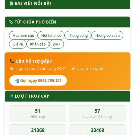
BÀI VIẾT NỔI BẬT
🏷 TỪ KHÓA PHỔ BIẾN
Hút hầm cầu
Hút bể phốt
Thông cống
Thông bồn cầu
Giá rẻ
Khẩn cấp
24/7
Cần hỗ trợ gấp?
Đội ngũ kỹ thuật sẵn sàng 24/7 — phục vụ toàn quốc
Gọi ngay 0943.789.121
LƯỢT TRUY CẬP
51
57
Hôm nay
Lượt xem hôm nay
21368
33469