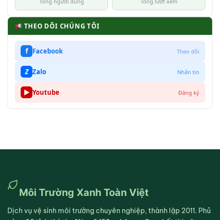
Tổng người dùng
Tổng lượt xem
THEO DÕI CHÚNG TÔI
f
Facebook
Theo dõi
Z
Zalo
Nhắn tin
▶
Youtube
Đăng ký
Môi Trường Xanh Toàn Việt
Dịch vụ vệ sinh môi trường chuyên nghiệp, thành lập 2011. Phủ