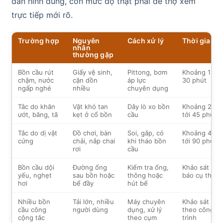
dân hình dung, còn mức độ thật phải để thợ xem
trực tiếp mới rõ.
Trường hợp
Nguyên
Cách xử lý
Thời gian
nhân
thường gặp
Bồn cầu rút
Giấy vệ sinh,
Pittong, bơm
Khoảng 15 tớ
chậm, nước
cặn dồn
áp lực
30 phút
ngấp nghé
nhiều
chuyên dụng
Tắc do khăn
Vật khó tan
Dây lò xo bồn
Khoảng 20
ướt, băng, tã
kẹt ở cổ bồn
cầu
tới 45 phút
Tắc do dị vật
Đồ chơi, bàn
Soi, gắp, có
Khoảng 45
cứng
chải, nắp chai
khi tháo bồn
tới 90 phút
rơi
cầu
Bồn cầu dội
Đường ống
Kiểm tra ống,
Khảo sát rồi
yếu, nghẹt
sau bồn hoặc
thông hoặc
báo cụ thể
hơi
bể đầy
hút bể
Nhiều bồn
Tải lớn, nhiều
Máy chuyên
Khảo sát
cầu công
người dùng
dụng, xử lý
theo công
cộng tắc
theo cụm
trình