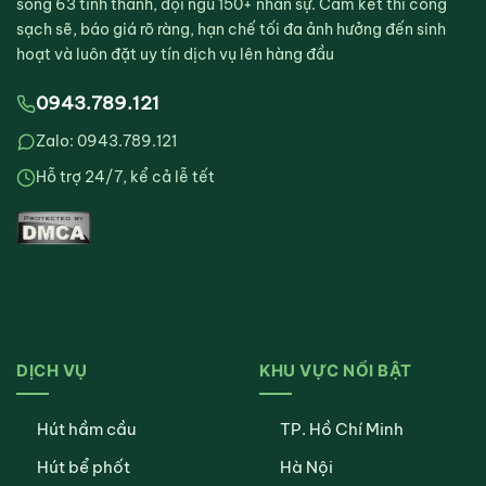
sóng 63 tỉnh thành, đội ngũ 150+ nhân sự. Cam kết thi công
sạch sẽ, báo giá rõ ràng, hạn chế tối đa ảnh hưởng đến sinh
hoạt và luôn đặt uy tín dịch vụ lên hàng đầu
0943.789.121
Zalo: 0943.789.121
Hỗ trợ 24/7, kể cả lễ tết
DỊCH VỤ
KHU VỰC NỔI BẬT
Hút hầm cầu
TP. Hồ Chí Minh
Hút bể phốt
Hà Nội