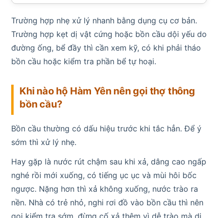
Trường hợp nhẹ xử lý nhanh bằng dụng cụ cơ bản.
Trường hợp kẹt dị vật cứng hoặc bồn cầu dội yếu do
đường ống, bể đầy thì cần xem kỹ, có khi phải tháo
bồn cầu hoặc kiểm tra phần bể tự hoại.
Khi nào hộ Hàm Yên nên gọi thợ thông
bồn cầu?
Bồn cầu thường có dấu hiệu trước khi tắc hẳn. Để ý
sớm thì xử lý nhẹ.
Hay gặp là nước rút chậm sau khi xả, dâng cao ngấp
nghé rồi mới xuống, có tiếng ục ục và mùi hôi bốc
ngược. Nặng hơn thì xả không xuống, nước trào ra
nền. Nhà có trẻ nhỏ, nghi rơi đồ vào bồn cầu thì nên
gọi kiểm tra sớm, đừng cố xả thêm vì dễ trào mà dị