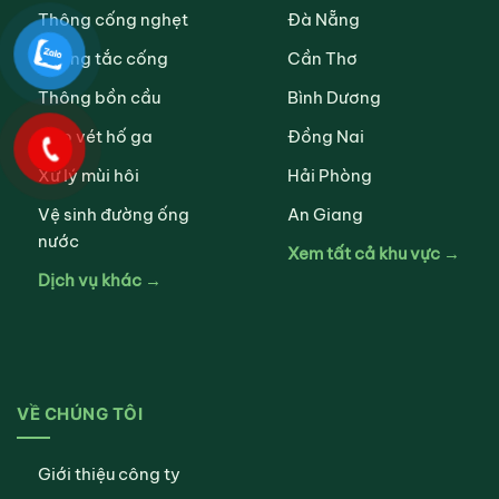
Thông cống nghẹt
Đà Nẵng
Thông tắc cống
Cần Thơ
Thông bồn cầu
Bình Dương
Nạo vét hố ga
Đồng Nai
Xử lý mùi hôi
Hải Phòng
Vệ sinh đường ống
An Giang
nước
Xem tất cả khu vực →
Dịch vụ khác →
VỀ CHÚNG TÔI
Giới thiệu công ty