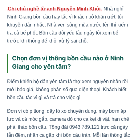
Ghi chú nghề từ anh Nguyễn Minh Khôi.
Nhà nghỉ
Ninh Giang bồn cầu hay tắc vì khách bỏ khăn ướt, tôi
khuyên dán nhắc. Nhà ven sông mùa nước lên thì kiểm
tra cả bể phốt. Bồn cầu dội yếu lâu ngày tôi xem bể
trước khi thông để khỏi xử lý sai chỗ.
Chọn đơn vị thông bồn cầu nào ở Ninh
Giang cho yên tâm?
Điểm khiến hộ dân yên tâm là thợ xem nguyên nhân rồi
mới báo giá, không phán số qua điện thoại. Khách biết
bồn cầu tắc vì gì và trả cho việc gì.
Đơn vị có pittong, dây lò xo chuyên dụng, máy bơm áp
lực và cả móc gắp, camera dò cho ca kẹt dị vật, hạn chế
phải tháo bồn cầu. Tổng đài 0943.789.121 trực cả ngày
lẫn đêm, nhận ca gấp khi bồn cầu tràn. Mỗi lần thông tắc