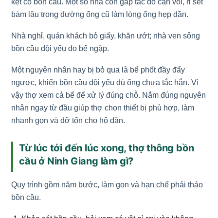
kẹt cổ bồn cầu. Một số nhà còn gặp tắc do cặn vôi, rỉ sét
bám lâu trong đường ống cũ làm lòng ống hẹp dần.
Nhà nghỉ, quán khách bỏ giấy, khăn ướt; nhà ven sông
bồn cầu dội yếu do bể ngập.
Một nguyên nhân hay bị bỏ qua là bể phốt đầy đẩy
ngược, khiến bồn cầu dội yếu dù ống chưa tắc hẳn. Vì
vậy thợ xem cả bể để xử lý đúng chỗ. Nắm đúng nguyên
nhân ngay từ đầu giúp thợ chọn thiết bị phù hợp, làm
nhanh gọn và đỡ tốn cho hộ dân.
Từ lúc tới đến lúc xong, thợ thông bồn
cầu ở Ninh Giang làm gì?
Quy trình gồm năm bước, làm gọn và hạn chế phải tháo
bồn cầu.