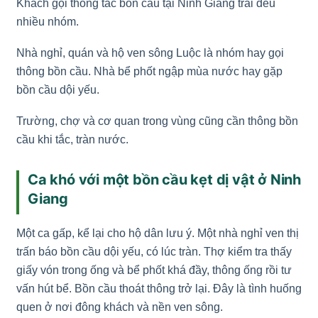
Khách gọi thông tắc bồn cầu tại Ninh Giang trải đều
nhiều nhóm.
Nhà nghỉ, quán và hộ ven sông Luộc là nhóm hay gọi
thông bồn cầu. Nhà bể phốt ngập mùa nước hay gặp
bồn cầu dội yếu.
Trường, chợ và cơ quan trong vùng cũng cần thông bồn
cầu khi tắc, tràn nước.
Ca khó với một bồn cầu kẹt dị vật ở Ninh
Giang
Một ca gấp, kể lại cho hộ dân lưu ý. Một nhà nghỉ ven thị
trấn báo bồn cầu dội yếu, có lúc tràn. Thợ kiểm tra thấy
giấy vón trong ống và bể phốt khá đầy, thông ống rồi tư
vấn hút bể. Bồn cầu thoát thông trở lại. Đây là tình huống
quen ở nơi đông khách và nền ven sông.