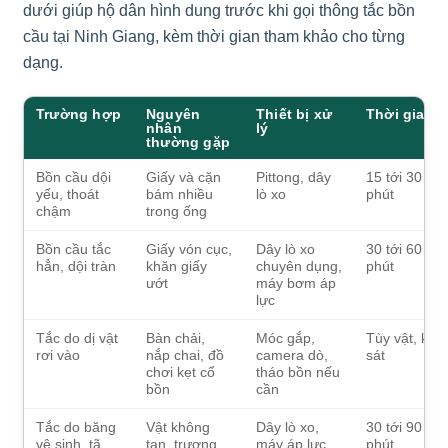
dưới giúp hộ dân hình dung trước khi gọi thông tắc bồn
cầu tại Ninh Giang, kèm thời gian tham khảo cho từng
dạng.
Trường hợp
Nguyên
Thiết bị xử
Thời gian
nhân
lý
thường gặp
Bồn cầu dội
Giấy và cặn
Pittong, dây
15 tới 30
yếu, thoát
bám nhiều
lò xo
phút
chậm
trong ống
Bồn cầu tắc
Giấy vón cục,
Dây lò xo
30 tới 60
hẳn, dội tràn
khăn giấy
chuyên dụng,
phút
ướt
máy bơm áp
lực
Tắc do dị vật
Bàn chải,
Móc gắp,
Tùy vật, khả
rơi vào
nắp chai, đồ
camera dò,
sát
chơi kẹt cổ
tháo bồn nếu
bồn
cần
Tắc do băng
Vật không
Dây lò xo,
30 tới 90
vệ sinh, tã,
tan, trương
máy áp lực
phút