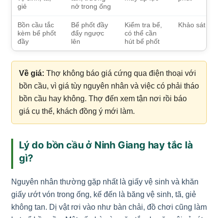
giẻ
nở trong ống
Bồn cầu tắc
Bể phốt đầy
Kiểm tra bể,
Khảo sát
kèm bể phốt
đẩy ngược
có thể cần
đầy
lên
hút bể phốt
Về giá:
Thợ không báo giá cứng qua điện thoại với
bồn cầu, vì giá tùy nguyên nhân và việc có phải tháo
bồn cầu hay không. Thợ đến xem tận nơi rồi báo
giá cụ thể, khách đồng ý mới làm.
Lý do bồn cầu ở Ninh Giang hay tắc là
gì?
Nguyên nhân thường gặp nhất là giấy vệ sinh và khăn
giấy ướt vón trong ống, kế đến là băng vệ sinh, tã, giẻ
không tan. Dị vật rơi vào như bàn chải, đồ chơi cũng làm