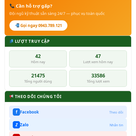
Cần hỗ trợ gấp?
Đội ngũ kỹ thuật sẵn sàng 24/7 — phục vụ toàn quốc
Gọi ngay 0943.789.121
LƯỢT TRUY CẬP
42
47
Hôm nay
Lượt xem hôm nay
21475
33586
Tổng người dùng
Tổng lượt xem
THEO DÕI CHÚNG TÔI
f
Facebook
Theo dõi
Z
Zalo
Nhắn tin