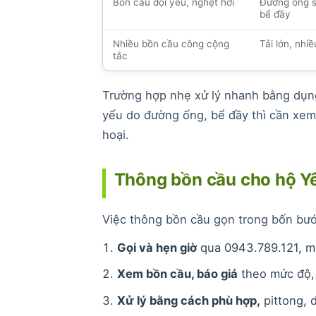
Bồn cầu dội yếu, nghẹt hơi
Đường ống s
bể đầy
Nhiều bồn cầu công cộng
Tải lớn, nhi
tắc
Trường hợp nhẹ xử lý nhanh bằng dụng
yếu do đường ống, bể đầy thì cần xem 
hoại.
Thông bồn cầu cho hộ 
Việc thông bồn cầu gọn trong bốn bướ
Gọi và hẹn giờ
qua 0943.789.121, mô 
Xem bồn cầu, báo giá
theo mức độ, 
Xử lý bằng cách phù hợp,
pittong, d