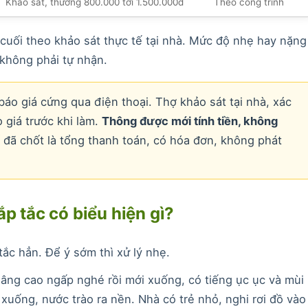
Khảo sát, thường 800.000 tới 1.500.000đ
Theo công trình
cuối theo khảo sát thực tế tại nhà. Mức độ nhẹ hay nặng
không phải tự nhận.
áo giá cứng qua điện thoại. Thợ khảo sát tại nhà, xác
 giá trước khi làm.
Thông được mới tính tiền, không
đã chốt là tổng thanh toán, có hóa đơn, không phát
p tắc có biểu hiện gì?
ắc hẳn. Để ý sớm thì xử lý nhẹ.
dâng cao ngấp nghé rồi mới xuống, có tiếng ục ục và mùi
xuống, nước trào ra nền. Nhà có trẻ nhỏ, nghi rơi đồ vào