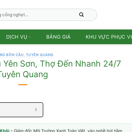
DỊCH VỤ
BẢNG GIÁ
KHU VỰC PHỤC V
NG BỒN CẦU
,
TUYÊN QUANG
 Yên Sơn, Thợ Đến Nhanh 24/7
Tuyên Quang
Khôi
– Giám đốc Môi Trường Xanh Toàn Việt, vào nghề hút hầm