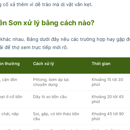
 cố xả thêm vì dễ trào mà dị vật vẫn kẹt.
Yên Sơn xử lý bằng cách nào?
n khác nhau. Bảng dưới đây nêu các trường hợp hay gặp đ
i để thợ xem trực tiếp mới rõ.
ân thường
Cách xử lý
Thời gian
, cặn dồn
Pittong, bơm áp lực
Khoảng 15 tới 30
chuyên dụng
phút
kẹt ở cổ bồn
Dây lò xo bồn cầu
Khoảng 20 tới 45
phút
 chải, nắp
Soi, gắp, có khi tháo bồn
Khoảng 45 tới 90
cầu
phút