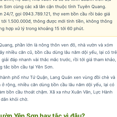
n Sơn cùng các xã lân cận thuộc tỉnh Tuyên Quang.
 24/7, gọi 0943.789.121, thợ xem bồn cầu rồi báo giá
tới 1.500.000đ, thông được mới tính tiền, không thông
g hợp xử lý trong khoảng 15 tới 60 phút.
uang, phần lớn là nông thôn ven đô, nhà vườn và xóm
 nhiều căn cũ, bồn cầu dùng lâu năm dội yếu, lại có trẻ
giải đáp nhanh vài thắc mắc trước, rồi tới giá tham khảo,
g tắc bồn cầu tại Yên Sơn.
 thành phố như Tứ Quận, Lang Quán xen vùng đồi chè và
ở rộng, nhiều căn dùng bồn cầu lâu năm dội yếu, lại có
 làm bồn cầu thoát chậm. Xã xa như Xuân Vân, Lực Hành
 dân khỏi chờ.
vườn Yên Sơn hay tắc vì đâu?