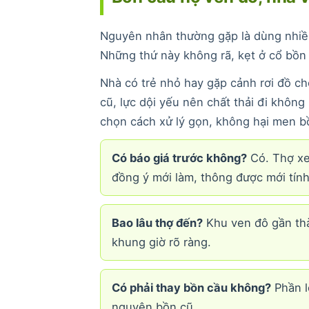
Nguyên nhân thường gặp là dùng nhiều 
Những thứ này không rã, kẹt ở cổ bồn r
Nhà có trẻ nhỏ hay gặp cảnh rơi đồ c
cũ, lực dội yếu nên chất thải đi không
chọn cách xử lý gọn, không hại men b
Có báo giá trước không?
Có. Thợ xe
đồng ý mới làm, thông được mới tính
Bao lâu thợ đến?
Khu ven đô gần thà
khung giờ rõ ràng.
Có phải thay bồn cầu không?
Phần lớ
nguyên bồn cũ.