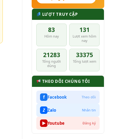
LƯỢT TRUY CẬP
83
131
Hôm nay
Lượt xem hôm
nay
21283
33375
Tổng người
Tổng lượt xem
dùng
THEO DÕI CHÚNG TÔI
f
Facebook
Theo dõi
Z
Zalo
Nhắn tin
▶
Youtube
Đăng ký