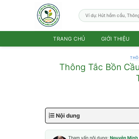
Bỏ
qua
nội
dung
TRANG CHỦ
GIỚI THIỆU
THÔ
Thông Tắc Bồn Cầu
Nội dung
Tham vấn nội dung:
Nguyễn Minh 