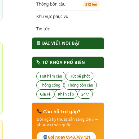
Thông bồn cầu
212 bài
Khu vực phục vụ
Tin tức
BÀI VIẾT NỔI BẬT
🏷 TỪ KHÓA PHỔ BIẾN
Hút hầm cầu
Hút bể phốt
Thông cống
Thông bồn cầu
Giá rẻ
Khẩn cấp
24/7
Cần hỗ trợ gấp?
Đội ngũ kỹ thuật sẵn sàng 24/7 —
phục vụ toàn quốc
Gọi ngay 0943.789.121