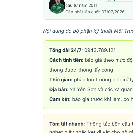
cầu từ năm 2011.
Cập nhật lần cuối: 07/07/2026
Nội dung do bộ phận kỹ thuật Môi Trư
Tổng đài 24/7:
0943.789.121
Cách tính tiền:
báo giá theo mức độ 
thông được không lấy công
Thời gian:
phần lớn trường hợp xử lý
Địa bàn:
xã Yên Sơn và các xã quan
Cam kết:
báo giá trước khi làm, có 
Tóm tắt nhanh:
Thông tắc bồn cầu tạ
nghẹt giấy hoặc kẹt dị vật cho hộ g