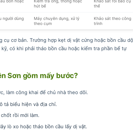
au bồn hoặc
Kiểm tra ống, thông hoặc
Khảo sát rồi báo cụ
hút bể
thể
ều người dùng
Máy chuyên dụng, xử lý
Khảo sát theo công
theo cụm
trình
 cụ cơ bản. Trường hợp kẹt dị vật cứng hoặc bồn cầu dộ
kỹ, có khi phải tháo bồn cầu hoặc kiểm tra phần bể tự
Yên Sơn gồm mấy bước?
c, làm công khai để chủ nhà theo dõi.
tả biểu hiện và địa chỉ.
chốt rồi mới làm.
ây lò xo hoặc tháo bồn cầu lấy dị vật.