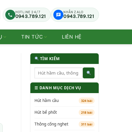
HOTLINE 24/7
NHẮN ZALO
0943.789.121
0943.789.121
Ụ
TIN TỨC
LIÊN HỆ
TÌM KIẾM
☰ DANH MỤC DỊCH VỤ
Hút hầm cầu
324 bài
Hút bể phốt
218 bài
Thông cống nghẹt
311 bài