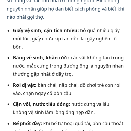
sử dụng và đặc thù nhà trọ đông người. Hiểu đúng
nguyên nhân giúp hộ dân biết cách phòng và biết khi
nào phải gọi thợ.
Giấy vệ sinh, cặn tích nhiều:
bỏ quá nhiều giấy
một lúc, giấy chưa kịp tan dồn lại gây nghẽn cổ
bồn.
Băng vệ sinh, khăn ướt:
các vật không tan trong
nước, mắc cứng trong đường ống là nguyên nhân
thường gặp nhất ở dãy trọ.
Rơi dị vật:
bàn chải, nắp chai, đồ chơi trẻ con rơi
vào, chặn ngay cổ bồn cầu.
Cặn vôi, nước tiểu đóng:
nước cứng và lâu
không vệ sinh làm lòng ống hẹp dần.
Bể phốt đầy:
khi bể tự hoại quá tải, bồn cầu thoát