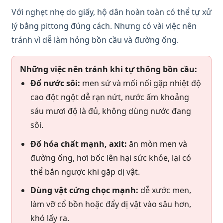
Với nghẹt nhẹ do giấy, hộ dân hoàn toàn có thể tự xử
lý bằng pittong đúng cách. Nhưng có vài việc nên
tránh vì dễ làm hỏng bồn cầu và đường ống.
Những việc nên tránh khi tự thông bồn cầu:
Đổ nước sôi:
men sứ và mối nối gặp nhiệt độ
cao đột ngột dễ rạn nứt, nước ấm khoảng
sáu mươi độ là đủ, không dùng nước đang
sôi.
Đổ hóa chất mạnh, axit:
ăn mòn men và
đường ống, hơi bốc lên hại sức khỏe, lại có
thể bắn ngược khi gặp dị vật.
Dùng vật cứng chọc mạnh:
dễ xước men,
làm vỡ cổ bồn hoặc đẩy dị vật vào sâu hơn,
khó lấy ra.