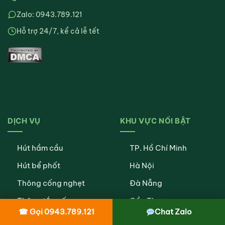
Zalo: 0943.789.121
Hỗ trợ 24/7, kể cả lễ tết
DỊCH VỤ
KHU VỰC NỔI BẬT
Hút hầm cầu
TP. Hồ Chí Minh
Hút bể phốt
Hà Nội
Thông cống nghẹt
Đà Nẵng
Thông tắc cống
Cần Thơ
☎ Gọi 0943.789.121
Chat Zalo
Thông bồn cầu
Bình Dương