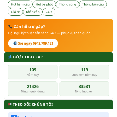
Hút hầm cầu
Hút bể phốt
Thông cống
Thông bồn cầu
Giá rẻ
Khẩn cấp
24/7
Cần hỗ trợ gấp?
Đội ngũ kỹ thuật sẵn sàng 24/7 — phục vụ toàn quốc
Gọi ngay 0943.789.121
LƯỢT TRUY CẬP
109
119
Hôm nay
Lượt xem hôm nay
21426
33531
Tổng người dùng
Tổng lượt xem
THEO DÕI CHÚNG TÔI