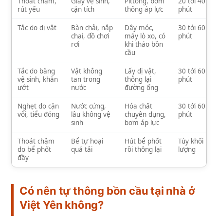
Thoát chậm,
Giấy vệ sinh,
Pittong, bơm
20 tới 40
rút yếu
cặn tích
thông áp lực
phút
Tắc do dị vật
Bàn chải, nắp
Dây móc,
30 tới 60
chai, đồ chơi
máy lò xo, có
phút
rơi
khi tháo bồn
cầu
Tắc do băng
Vật không
Lấy dị vật,
30 tới 60
vệ sinh, khăn
tan trong
thông lại
phút
ướt
nước
đường ống
Nghẹt do cặn
Nước cứng,
Hóa chất
30 tới 60
vôi, tiểu đóng
lâu không vệ
chuyên dụng,
phút
sinh
bơm áp lực
Thoát chậm
Bể tự hoại
Hút bể phốt
Tùy khối
do bể phốt
quá tải
rồi thông lại
lượng
đầy
Có nên tự thông bồn cầu tại nhà ở
Việt Yên không?