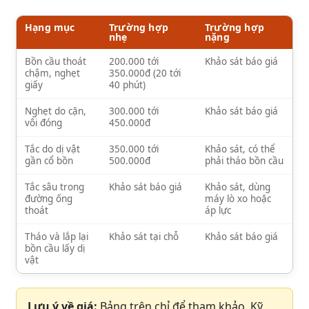
Hạng mục
Trường hợp
Trường hợp
nhẹ
nặng
Bồn cầu thoát
200.000 tới
Khảo sát báo giá
chậm, nghẹt
350.000đ (20 tới
giấy
40 phút)
Nghẹt do cặn,
300.000 tới
Khảo sát báo giá
vôi đóng
450.000đ
Tắc do dị vật
350.000 tới
Khảo sát, có thể
gần cổ bồn
500.000đ
phải tháo bồn cầu
Tắc sâu trong
Khảo sát báo giá
Khảo sát, dùng
đường ống
máy lò xo hoặc
thoát
áp lực
Tháo và lắp lại
Khảo sát tại chỗ
Khảo sát báo giá
bồn cầu lấy dị
vật
Lưu ý về giá:
Bảng trên chỉ để tham khảo. Kỹ