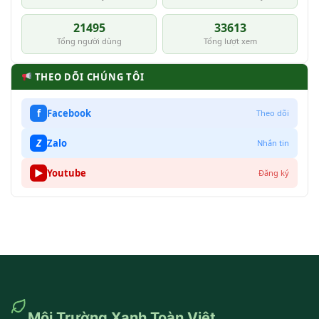
21495
33613
Tổng người dùng
Tổng lượt xem
THEO DÕI CHÚNG TÔI
f
Facebook
Theo dõi
Z
Zalo
Nhắn tin
▶
Youtube
Đăng ký
Môi Trường Xanh Toàn Việt