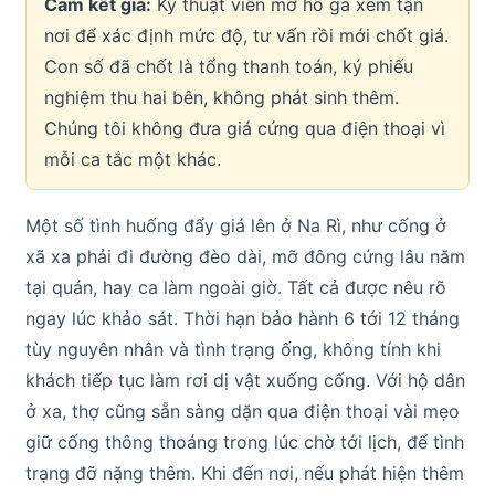
Cam kết giá:
Kỹ thuật viên mở hố ga xem tận
nơi để xác định mức độ, tư vấn rồi mới chốt giá.
Con số đã chốt là tổng thanh toán, ký phiếu
nghiệm thu hai bên, không phát sinh thêm.
Chúng tôi không đưa giá cứng qua điện thoại vì
mỗi ca tắc một khác.
Một số tình huống đẩy giá lên ở Na Rì, như cống ở
xã xa phải đi đường đèo dài, mỡ đông cứng lâu năm
tại quán, hay ca làm ngoài giờ. Tất cả được nêu rõ
ngay lúc khảo sát. Thời hạn bảo hành 6 tới 12 tháng
tùy nguyên nhân và tình trạng ống, không tính khi
khách tiếp tục làm rơi dị vật xuống cống. Với hộ dân
ở xa, thợ cũng sẵn sàng dặn qua điện thoại vài mẹo
giữ cống thông thoáng trong lúc chờ tới lịch, để tình
trạng đỡ nặng thêm. Khi đến nơi, nếu phát hiện thêm