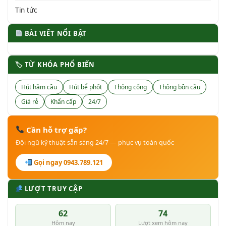
Tin tức
BÀI VIẾT NỔI BẬT
🏷 TỪ KHÓA PHỔ BIẾN
Hút hầm cầu
Hút bể phốt
Thông cống
Thông bồn cầu
Giá rẻ
Khẩn cấp
24/7
Cần hỗ trợ gấp?
Đội ngũ kỹ thuật sẵn sàng 24/7 — phục vụ toàn quốc
Gọi ngay 0943.789.121
LƯỢT TRUY CẬP
62
74
Hôm nay
Lượt xem hôm nay