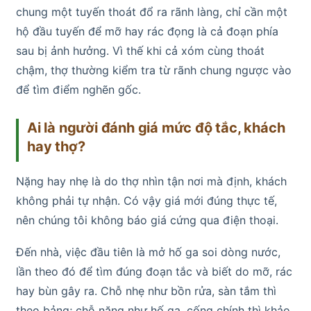
chung một tuyến thoát đổ ra rãnh làng, chỉ cần một
hộ đầu tuyến để mỡ hay rác đọng là cả đoạn phía
sau bị ảnh hưởng. Vì thế khi cả xóm cùng thoát
chậm, thợ thường kiểm tra từ rãnh chung ngược vào
để tìm điểm nghẽn gốc.
Ai là người đánh giá mức độ tắc, khách
hay thợ?
Nặng hay nhẹ là do thợ nhìn tận nơi mà định, khách
không phải tự nhận. Có vậy giá mới đúng thực tế,
nên chúng tôi không báo giá cứng qua điện thoại.
Đến nhà, việc đầu tiên là mở hố ga soi dòng nước,
lần theo đó để tìm đúng đoạn tắc và biết do mỡ, rác
hay bùn gây ra. Chỗ nhẹ như bồn rửa, sàn tắm thì
theo bảng; chỗ nặng như hố ga, cống chính thì khảo