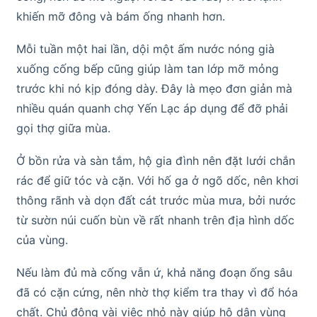
khiến mỡ đông và bám ống nhanh hơn.
Mỗi tuần một hai lần, dội một ấm nước nóng già
xuống cống bếp cũng giúp làm tan lớp mỡ mỏng
trước khi nó kịp đóng dày. Đây là mẹo đơn giản mà
nhiều quán quanh chợ Yến Lạc áp dụng để đỡ phải
gọi thợ giữa mùa.
Ở bồn rửa và sàn tắm, hộ gia đình nên đặt lưới chắn
rác để giữ tóc và cặn. Với hố ga ở ngõ dốc, nên khơi
thông rãnh và dọn đất cát trước mùa mưa, bởi nước
từ sườn núi cuốn bùn về rất nhanh trên địa hình dốc
của vùng.
Nếu làm đủ mà cống vẫn ứ, khả năng đoạn ống sâu
đã có cặn cứng, nên nhờ thợ kiểm tra thay vì đổ hóa
chất. Chủ động vài việc nhỏ này giúp hộ dân vùng