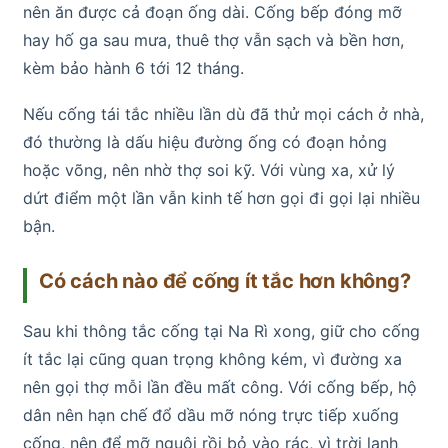
nên ăn được cả đoạn ống dài. Cống bếp đóng mỡ
hay hố ga sau mưa, thuê thợ vẫn sạch và bền hơn,
kèm bảo hành 6 tới 12 tháng.
Nếu cống tái tắc nhiều lần dù đã thử mọi cách ở nhà,
đó thường là dấu hiệu đường ống có đoạn hỏng
hoặc võng, nên nhờ thợ soi kỹ. Với vùng xa, xử lý
dứt điểm một lần vẫn kinh tế hơn gọi đi gọi lại nhiều
bận.
Có cách nào để cống ít tắc hơn không?
Sau khi thông tắc cống tại Na Rì xong, giữ cho cống
ít tắc lại cũng quan trọng không kém, vì đường xa
nên gọi thợ mỗi lần đều mất công. Với cống bếp, hộ
dân nên hạn chế đổ dầu mỡ nóng trực tiếp xuống
cống, nên để mỡ nguội rồi bỏ vào rác, vì trời lạnh