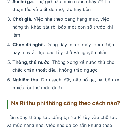
Soi hố ga.
Thợ giở nắp, nhìn nước chảy để tìm
đoạn tắc và biết do mỡ, rác hay bùn
Chốt giá.
Việc nhẹ theo bảng hạng mục, việc
nặng thì khảo sát rồi báo một con số trước khi
làm
Chọn đồ nghề.
Dùng dây lò xo, máy lò xo điện
hay máy áp lực cao tùy chỗ và nguyên nhân
Thông, thử nước.
Thông xong xả nước thử cho
chắc chắn thoát đều, không trào ngược
Nghiệm thu.
Dọn sạch, đậy nắp hố ga, hai bên ký
phiếu rồi thợ mới rời đi
Na Rì thu phí thông cống theo cách nào?
Tiền công thông tắc cống tại Na Rì tùy vào chỗ tắc
và mức nặng nhẹ. Việc nhẹ đã có sẵn khung theo