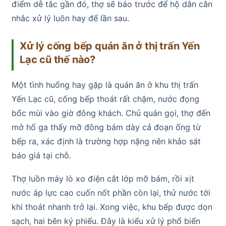
điểm dễ tắc gần đó, thợ sẽ báo trước để hộ dân cân
nhắc xử lý luôn hay để lần sau.
Xử lý cống bếp quán ăn ở thị trấn Yến
Lạc cũ thế nào?
Một tình huống hay gặp là quán ăn ở khu thị trấn
Yến Lạc cũ, cống bếp thoát rất chậm, nước đọng
bốc mùi vào giờ đông khách. Chủ quán gọi, thợ đến
mở hố ga thấy mỡ đông bám dày cả đoạn ống từ
bếp ra, xác định là trường hợp nặng nên khảo sát
báo giá tại chỗ.
Thợ luồn máy lò xo điện cắt lớp mỡ bám, rồi xịt
nước áp lực cao cuốn nốt phần còn lại, thử nước tới
khi thoát nhanh trở lại. Xong việc, khu bếp được dọn
sạch, hai bên ký phiếu. Đây là kiểu xử lý phổ biến