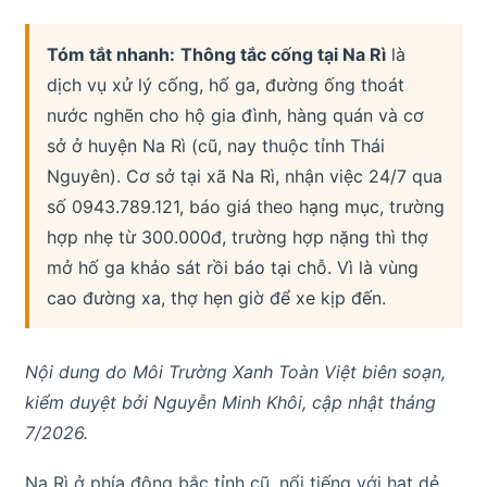
Tóm tắt nhanh:
Thông tắc cống tại Na Rì
là
dịch vụ xử lý cống, hố ga, đường ống thoát
nước nghẽn cho hộ gia đình, hàng quán và cơ
sở ở huyện Na Rì (cũ, nay thuộc tỉnh Thái
Nguyên). Cơ sở tại xã Na Rì, nhận việc 24/7 qua
số 0943.789.121, báo giá theo hạng mục, trường
hợp nhẹ từ 300.000đ, trường hợp nặng thì thợ
mở hố ga khảo sát rồi báo tại chỗ. Vì là vùng
cao đường xa, thợ hẹn giờ để xe kịp đến.
Nội dung do Môi Trường Xanh Toàn Việt biên soạn,
kiểm duyệt bởi Nguyễn Minh Khôi, cập nhật tháng
7/2026.
Na Rì ở phía đông bắc tỉnh cũ, nổi tiếng với hạt dẻ