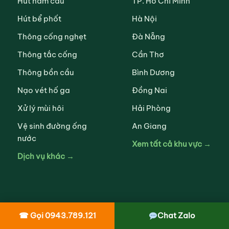
Hút hầm cầu
TP. Hồ Chí Minh
Hút bể phốt
Hà Nội
Thông cống nghẹt
Đà Nẵng
Thông tắc cống
Cần Thơ
Thông bồn cầu
Bình Dương
Nạo vét hố ga
Đồng Nai
Xử lý mùi hôi
Hải Phòng
Vệ sinh đường ống
An Giang
nước
Xem tất cả khu vực →
Dịch vụ khác →
☎ Gọi 0943.789.121
Chat Zalo
VỀ CHÚNG TÔI