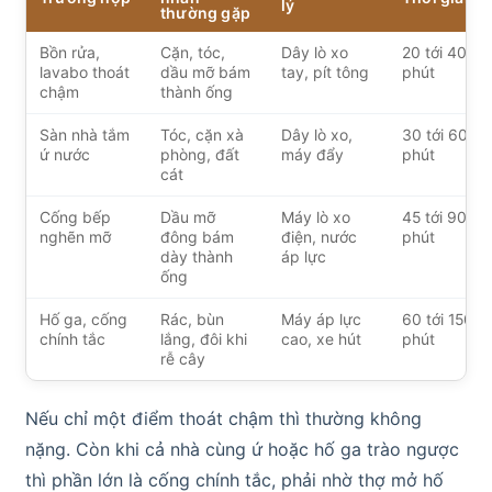
lý
thường gặp
Bồn rửa,
Cặn, tóc,
Dây lò xo
20 tới 40
lavabo thoát
dầu mỡ bám
tay, pít tông
phút
chậm
thành ống
Sàn nhà tắm
Tóc, cặn xà
Dây lò xo,
30 tới 60
ứ nước
phòng, đất
máy đẩy
phút
cát
Cống bếp
Dầu mỡ
Máy lò xo
45 tới 90
nghẽn mỡ
đông bám
điện, nước
phút
dày thành
áp lực
ống
Hố ga, cống
Rác, bùn
Máy áp lực
60 tới 150
chính tắc
lắng, đôi khi
cao, xe hút
phút
rễ cây
Nếu chỉ một điểm thoát chậm thì thường không
nặng. Còn khi cả nhà cùng ứ hoặc hố ga trào ngược
thì phần lớn là cống chính tắc, phải nhờ thợ mở hố