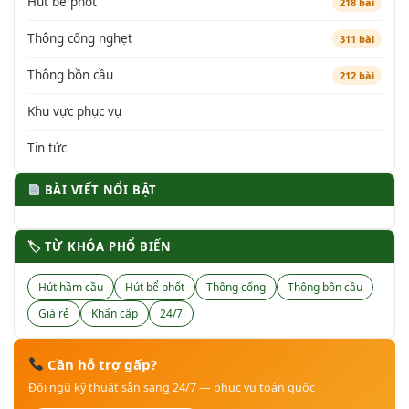
Hút bể phốt
218 bài
Thông cống nghẹt
311 bài
Thông bồn cầu
212 bài
Khu vực phục vụ
Tin tức
BÀI VIẾT NỔI BẬT
🏷 TỪ KHÓA PHỔ BIẾN
Hút hầm cầu
Hút bể phốt
Thông cống
Thông bồn cầu
Giá rẻ
Khẩn cấp
24/7
Cần hỗ trợ gấp?
Đội ngũ kỹ thuật sẵn sàng 24/7 — phục vụ toàn quốc