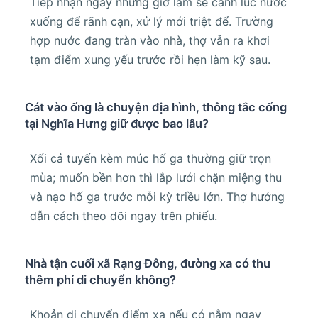
Tiếp nhận ngay nhưng giờ làm sẽ canh lúc nước
xuống để rãnh cạn, xử lý mới triệt để. Trường
hợp nước đang tràn vào nhà, thợ vẫn ra khơi
tạm điểm xung yếu trước rồi hẹn làm kỹ sau.
Cát vào ống là chuyện địa hình, thông tắc cống
tại Nghĩa Hưng giữ được bao lâu?
Xối cả tuyến kèm múc hố ga thường giữ trọn
mùa; muốn bền hơn thì lắp lưới chặn miệng thu
và nạo hố ga trước mỗi kỳ triều lớn. Thợ hướng
dẫn cách theo dõi ngay trên phiếu.
Nhà tận cuối xã Rạng Đông, đường xa có thu
thêm phí di chuyển không?
Khoản di chuyển điểm xa nếu có nằm ngay