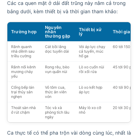
Các ca quen mặt ở dải đất trũng này nằm cả trong
bảng dưới, kèm thiết bị và thời gian tham khảo:
Nguyên
Thiết bị xử
Trường hợp
nhân
Thời gian
lý
thường gặp
Rãnh quanh
Cát bồi lắng
Vòi áp lực chạy
60 tới 150 phú
nhà dềnh sau
dọc tuyến dài
cả tuyến, múc
triều cường
hố ga
Rãnh nối kênh
Rong rêu, bèo
Lò xo cuốn nùi
45 tới 90 phút
mương chảy
vụn quấn nùi
rồi xối rửa
yếu
Cống bếp lán
Vỏ tôm cua,
Lò xo kết hợp
40 tới 90 phút
trại thủy sản
thức ăn viên
áp lực
nghẹn
vón
Thoát sàn nhà
Tóc và xà
Máy lò xo cỡ
20 tới 30 phút
ở rút chậm
phòng tích lâu
nhỏ
ngày
Ca thực tế có thể pha trộn vài dòng cùng lúc, nhất là