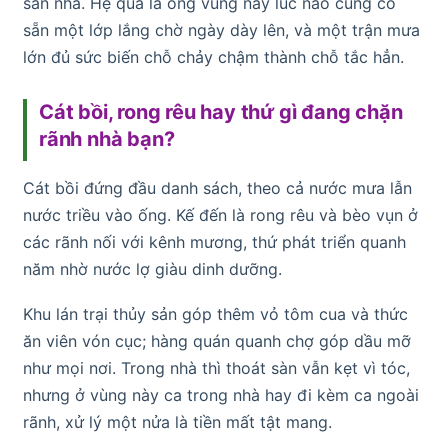
sân nhà. Hệ quả là ống vùng này lúc nào cũng có
sẵn một lớp lắng chờ ngày dày lên, và một trận mưa
lớn đủ sức biến chỗ chảy chậm thành chỗ tắc hẳn.
Cát bồi, rong rêu hay thứ gì đang chặn
rãnh nhà bạn?
Cát bồi đứng đầu danh sách, theo cả nước mưa lẫn
nước triều vào ống. Kế đến là rong rêu và bèo vụn ở
các rãnh nối với kênh mương, thứ phát triển quanh
năm nhờ nước lợ giàu dinh dưỡng.
Khu lán trại thủy sản góp thêm vỏ tôm cua và thức
ăn viên vón cục; hàng quán quanh chợ góp dầu mỡ
như mọi nơi. Trong nhà thì thoát sàn vẫn kẹt vì tóc,
nhưng ở vùng này ca trong nhà hay đi kèm ca ngoài
rãnh, xử lý một nửa là tiền mất tật mang.