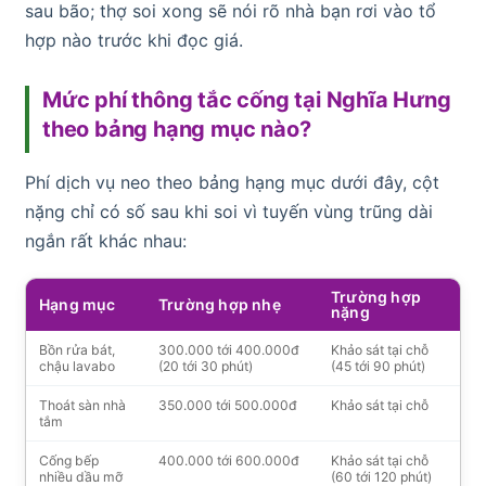
sau bão; thợ soi xong sẽ nói rõ nhà bạn rơi vào tổ
hợp nào trước khi đọc giá.
Mức phí thông tắc cống tại Nghĩa Hưng
theo bảng hạng mục nào?
Phí dịch vụ neo theo bảng hạng mục dưới đây, cột
nặng chỉ có số sau khi soi vì tuyến vùng trũng dài
ngắn rất khác nhau:
Trường hợp
Hạng mục
Trường hợp nhẹ
nặng
Bồn rửa bát,
300.000 tới 400.000đ
Khảo sát tại chỗ
chậu lavabo
(20 tới 30 phút)
(45 tới 90 phút)
Thoát sàn nhà
350.000 tới 500.000đ
Khảo sát tại chỗ
tắm
Cống bếp
400.000 tới 600.000đ
Khảo sát tại chỗ
nhiều dầu mỡ
(60 tới 120 phút)