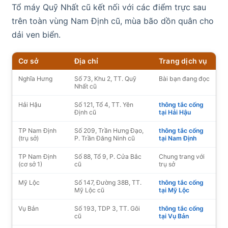
Tổ máy Quỹ Nhất cũ kết nối với các điểm trực sau
trên toàn vùng Nam Định cũ, mùa bão dồn quân cho
dải ven biển.
Cơ sở
Địa chỉ
Trang dịch vụ
Nghĩa Hưng
Số 73, Khu 2, TT. Quỹ
Bài bạn đang đọc
Nhất cũ
Hải Hậu
Số 121, Tổ 4, TT. Yên
thông tắc cống
Định cũ
tại Hải Hậu
TP Nam Định
Số 209, Trần Hưng Đạo,
thông tắc cống
(trụ sở)
P. Trần Đăng Ninh cũ
tại Nam Định
TP Nam Định
Số 88, Tổ 9, P. Cửa Bắc
Chung trang với
(cơ sở 1)
cũ
trụ sở
Mỹ Lộc
Số 147, Đường 38B, TT.
thông tắc cống
Mỹ Lộc cũ
tại Mỹ Lộc
Vụ Bản
Số 193, TDP 3, TT. Gôi
thông tắc cống
cũ
tại Vụ Bản