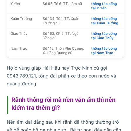
Ý Yên
Số 95, Tổ 6, TT. Lâm cũ
thông tắc cống
tại Ý Yên
Xuân Trường
Số 134, Tổ 1, TT. Xuân
thông tắc cống
Trường cũ
tại Xuân Trường
Giao Thủy
Số 168, KP 5, TT. Ngô
thông tắc cống
Đồng cũ
tại Giao Thủy
Nam Trực
Số 112, Thôn Phú Cường,
thông tắc cống
X. Hồng Quang cũ
tại Nam Trực
Hộ ở vùng giáp Hải Hậu hay Trực Ninh cũ gọi
0943.789.121, tổng đài phân xe theo con nước và
quãng đường.
Rãnh thông rồi mà nền vẫn ẩm thì nên
kiểm tra thêm gì?
Nền ẩm dai dẳng sau khi rãnh đã thông thường trỏ
về bể hoặc hố ga phía dưới. Bể tự hoại đầy cặn cần