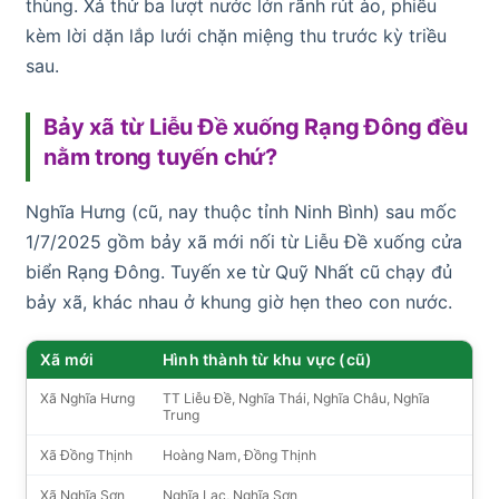
thùng. Xả thử ba lượt nước lớn rãnh rút ào, phiếu
kèm lời dặn lắp lưới chặn miệng thu trước kỳ triều
sau.
Bảy xã từ Liễu Đề xuống Rạng Đông đều
nằm trong tuyến chứ?
Nghĩa Hưng (cũ, nay thuộc tỉnh Ninh Bình) sau mốc
1/7/2025 gồm bảy xã mới nối từ Liễu Đề xuống cửa
biển Rạng Đông. Tuyến xe từ Quỹ Nhất cũ chạy đủ
bảy xã, khác nhau ở khung giờ hẹn theo con nước.
Xã mới
Hình thành từ khu vực (cũ)
Xã Nghĩa Hưng
TT Liễu Đề, Nghĩa Thái, Nghĩa Châu, Nghĩa
Trung
Xã Đồng Thịnh
Hoàng Nam, Đồng Thịnh
Xã Nghĩa Sơn
Nghĩa Lạc, Nghĩa Sơn