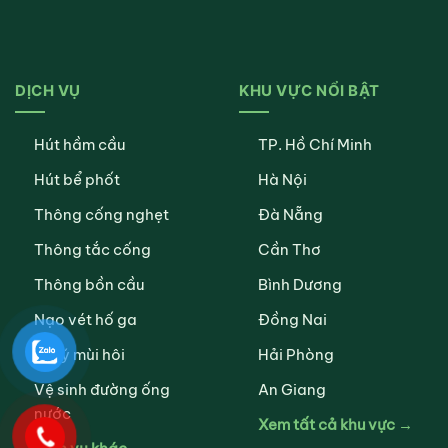
DỊCH VỤ
KHU VỰC NỔI BẬT
Hút hầm cầu
TP. Hồ Chí Minh
Hút bể phốt
Hà Nội
Thông cống nghẹt
Đà Nẵng
Thông tắc cống
Cần Thơ
Thông bồn cầu
Bình Dương
Nạo vét hố ga
Đồng Nai
Xử lý mùi hôi
Hải Phòng
Vệ sinh đường ống
An Giang
nước
Xem tất cả khu vực →