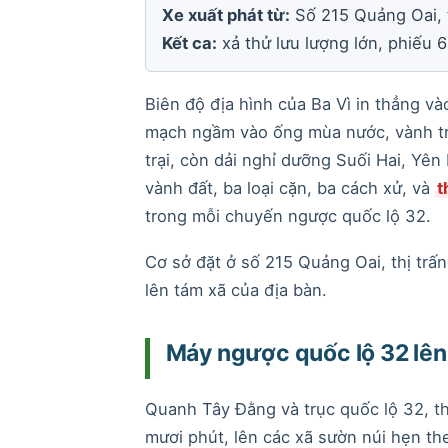
Xe xuất phát từ:
Số 215 Quảng Oai, t
Kết ca:
xả thử lưu lượng lớn, phiếu 6
Biên độ địa hình của Ba Vì in thẳng v
mạch ngầm vào ống mùa nước, vành tra
trại, còn dải nghỉ dưỡng Suối Hai, Yê
vành đất, ba loại cặn, ba cách xử, và
t
trong mỗi chuyến ngược quốc lộ 32.
Cơ sở đặt ở số 215 Quảng Oai, thị trấ
lên tám xã của địa bàn.
Máy ngược quốc lộ 32 lên
Quanh Tây Đằng và trục quốc lộ 32, t
mươi phút, lên các xã sườn núi hẹn t