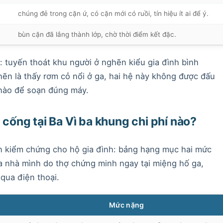
chúng đẻ trong cặn ứ, có cặn mới có ruồi, tín hiệu ít ai để ý.
bùn cặn đã lắng thành lớp, chờ thời điểm kết đặc.
t: tuyến thoát khu người ở nghẽn kiểu gia đình bình
ẽn là thấy rơm cỏ nổi ở ga, hai hệ này không được đấu
 nào để soạn đúng máy.
 cống tại Ba Vì ba khung chi phí nào?
n kiểm chứng cho hộ gia đình: bảng hạng mục hai mức
a nhà mình do thợ chứng minh ngay tại miệng hố ga,
qua điện thoại.
Mức nặng