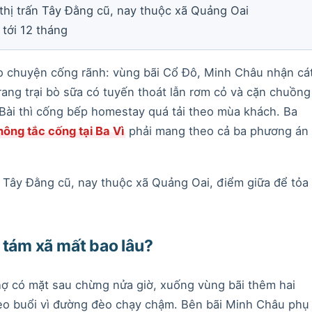
hị trấn Tây Đằng cũ, nay thuộc xã Quảng Oai
 tới 12 tháng
ào chuyện cống rãnh: vùng bãi Cổ Đô, Minh Châu nhận cá
ng trại bò sữa có tuyến thoát lẫn rơm cỏ và cặn chuồng
n Bài thì cống bếp homestay quá tải theo mùa khách. Ba
hông tắc cống tại Ba Vì
phải mang theo cả ba phương án
n Tây Đằng cũ, nay thuộc xã Quảng Oai, điểm giữa để tỏa
 tám xã mất bao lâu?
hợ có mặt sau chừng nửa giờ, xuống vùng bãi thêm hai
heo buổi vì đường đèo chạy chậm. Bên bãi Minh Châu phụ