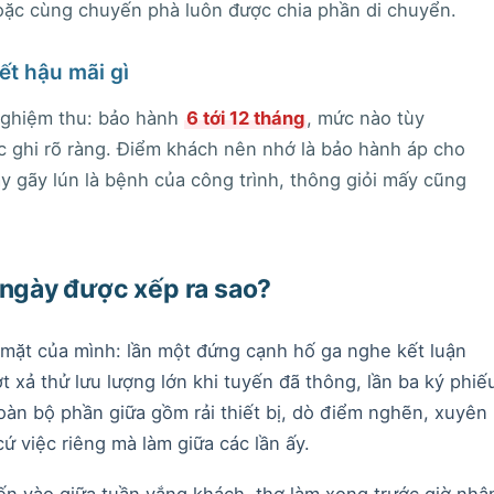
ặc cùng chuyến phà luôn được chia phần di chuyển.
t hậu mãi gì
nghiệm thu: bảo hành
6 tới 12 tháng
, mức nào tùy
 ghi rõ ràng. Điểm khách nên nhớ là bảo hành áp cho
y gãy lún là bệnh của công trình, thông giỏi mấy cũng
 ngày được xếp ra sao?
 mặt của mình: lần một đứng cạnh hố ga nghe kết luận
t xả thử lưu lượng lớn khi tuyến đã thông, lần ba ký phiế
oàn bộ phần giữa gồm rải thiết bị, dò điểm nghẽn, xuyên
ứ việc riêng mà làm giữa các lần ấy.
ến vào giữa tuần vắng khách, thợ làm xong trước giờ nhậ