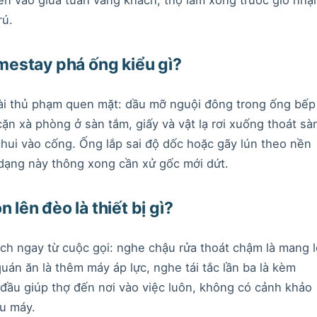
rú.
omestay phá ống kiểu gì?
vài thủ phạm quen mặt: dầu mỡ nguội đông trong ống bếp
ặn xà phòng ở sàn tắm, giấy và vật lạ rơi xuống thoát sà
y chui vào cống. Ống lắp sai độ dốc hoặc gãy lún theo nền
 dạng này thông xong cần xử gốc mới dứt.
 lên đèo là thiết bị gì?
ch ngay từ cuộc gọi: nghe chậu rửa thoát chậm là mang l
án ăn là thêm máy áp lực, nghe tái tắc lần ba là kèm
đầu giúp thợ đến nơi vào việc luôn, không có cảnh khảo
ếu máy.