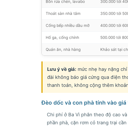
Bồn rửa chén, lavabo
300.000 tới 400
Thoát sàn nhà tắm
350.000 tới 50
Cống bếp nhiều dầu mỡ
400.000 tới 60
Hố ga, cống chính
500.000 tới 80
Quán ăn, nhà hàng
Khảo sát tại c
Lưu ý về giá:
mức nhẹ hay nặng chỉ k
đài không báo giá cứng qua điện tho
thanh toán, không cộng thêm khoản
Đèo dốc và con phà tính vào giá
Chi phí ở Ba Vì phân theo độ cao và
phần phà, cặn rơm cỏ trang trại cầ