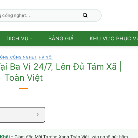
DỊCH VỤ
BẢNG GIÁ
KHU VỰC PHỤC V
ÔNG CỐNG NGHẸT
,
HÀ NỘI
i Ba Vì 24/7, Lên Đủ Tám Xã |
Toàn Việt
Khôi
– Giám đốc Môi Trường Xanh Toàn Việt, vào nghề hút hầm