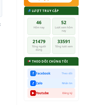
LƯỢT TRUY CẬP
46
52
t
Hôm nay
Lượt xem hôm
nay
21479
33591
Tổng người
Tổng lượt xem
dùng
THEO DÕI CHÚNG TÔI
f
Facebook
Theo dõi
Z
Zalo
Nhắn tin
▶
Youtube
Đăng ký