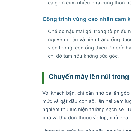
ca gom cụm nhiều nhà cùng thôn ho
Công trình vùng cao nhận cam kế
Chế độ hậu mãi gói trong tờ phiếu 
nguyên nhân và hiện trạng ống được
việc thông, còn ống thiếu độ dốc ha
chỉ đỡ tạm nếu không sửa gốc.
Chuyến máy lên núi trong
Với khách bận, chỉ cần nhớ ba lần góp
mức và gật đầu con số, lần hai xem lượ
nghiệm thu lúc hiện trường sạch sẽ. T
phá và thu dọn thuộc về kíp, chủ nhà c
Homestay mùa hè nên đặt lịch rửa tuy