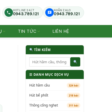
HOTLINE 24/7
NHẮN ZALO
0943.789.121
0943.789.121
Ụ
TIN TỨC
LIÊN HỆ
TÌM KIẾM
☰ DANH MỤC DỊCH VỤ
Hút hầm cầu
324 bài
Hút bể phốt
218 bài
Thông cống nghẹt
311 bài