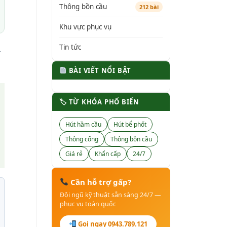
Thông bồn cầu
212 bài
Khu vực phục vụ
Tin tức
t
BÀI VIẾT NỔI BẬT
🏷 TỪ KHÓA PHỔ BIẾN
Hút hầm cầu
Hút bể phốt
Thông cống
Thông bồn cầu
Giá rẻ
Khẩn cấp
24/7
Cần hỗ trợ gấp?
Đội ngũ kỹ thuật sẵn sàng 24/7 —
phục vụ toàn quốc
Gọi ngay 0943.789.121