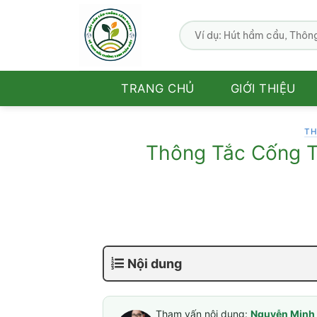
Bỏ
qua
nội
dung
TRANG CHỦ
GIỚI THIỆU
TH
Thông Tắc Cống Tạ
Nội dung
Tham vấn nội dung:
Nguyễn Minh 