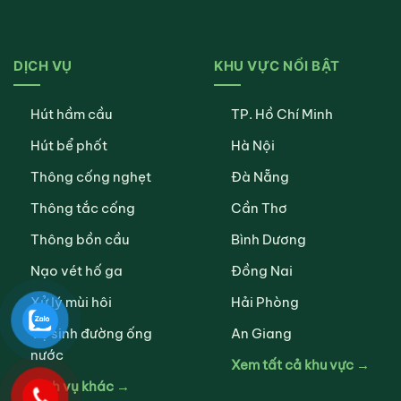
DỊCH VỤ
KHU VỰC NỔI BẬT
Hút hầm cầu
TP. Hồ Chí Minh
Hút bể phốt
Hà Nội
Thông cống nghẹt
Đà Nẵng
Thông tắc cống
Cần Thơ
Thông bồn cầu
Bình Dương
Nạo vét hố ga
Đồng Nai
Xử lý mùi hôi
Hải Phòng
Vệ sinh đường ống
An Giang
nước
Xem tất cả khu vực →
Dịch vụ khác →