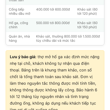
thoát sàn
Cống bếp
400.000 tới 600.000đ
Khảo sát (60
nhiều dầu mỡ
tới 120 phút)
Hố ga, cống
500.000 tới 800.000đ
Khảo sát (60
chính
tới 150 phút)
Quán ăn, nhà
Khảo sát, thường 800.000 tới 1.500.000đ
hàng
tùy chiều dài và mức tắc
Lưu ý báo giá:
thợ mở hố ga xác định mức nặng
nhẹ tại chỗ, khách không tự nhận qua điện
thoại. Bảng trên là khung tham khảo, con số
chốt là tổng thanh toán sau khảo sát. Đơn vị
làm theo nguyên tắc thông được mới tính tiền,
không thông được không lấy công. Bảo hành 6
tới 12 tháng tùy nguyên nhân và tình trạng
đường ống, không áp dụng nếu khách tiếp tục
làm rơi dị vật xuống cống.