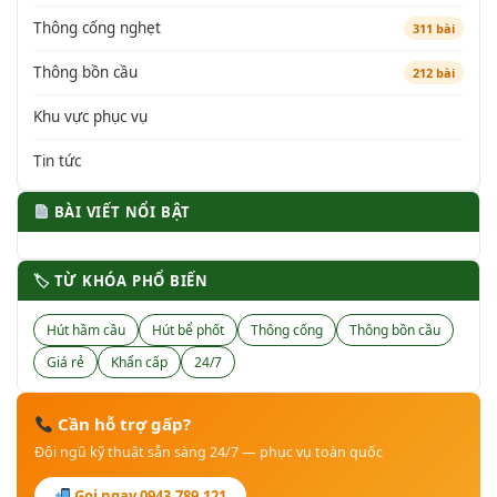
Thông cống nghẹt
311 bài
Thông bồn cầu
212 bài
Khu vực phục vụ
Tin tức
BÀI VIẾT NỔI BẬT
🏷 TỪ KHÓA PHỔ BIẾN
Hút hầm cầu
Hút bể phốt
Thông cống
Thông bồn cầu
Giá rẻ
Khẩn cấp
24/7
Cần hỗ trợ gấp?
Đội ngũ kỹ thuật sẵn sàng 24/7 — phục vụ toàn quốc
Gọi ngay 0943.789.121