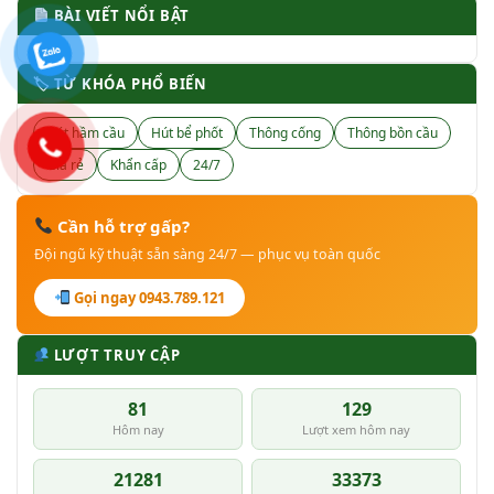
BÀI VIẾT NỔI BẬT
🏷 TỪ KHÓA PHỔ BIẾN
Hút hầm cầu
Hút bể phốt
Thông cống
Thông bồn cầu
Giá rẻ
Khẩn cấp
24/7
Cần hỗ trợ gấp?
Đội ngũ kỹ thuật sẵn sàng 24/7 — phục vụ toàn quốc
Gọi ngay 0943.789.121
LƯỢT TRUY CẬP
81
129
Hôm nay
Lượt xem hôm nay
21281
33373