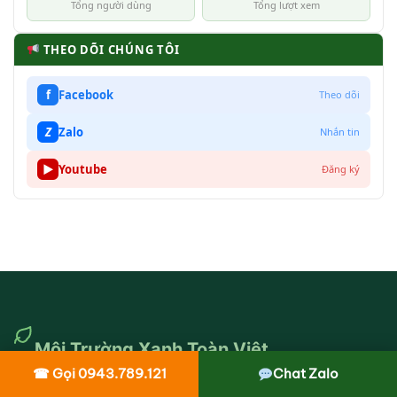
Tổng người dùng
Tổng lượt xem
THEO DÕI CHÚNG TÔI
f
Facebook
Theo dõi
Z
Zalo
Nhắn tin
▶
Youtube
Đăng ký
Môi Trường Xanh Toàn Việt
☎ Gọi 0943.789.121
Chat Zalo
Dịch vụ vệ sinh môi trường chuyên nghiệp, thành lập 2011. Phủ