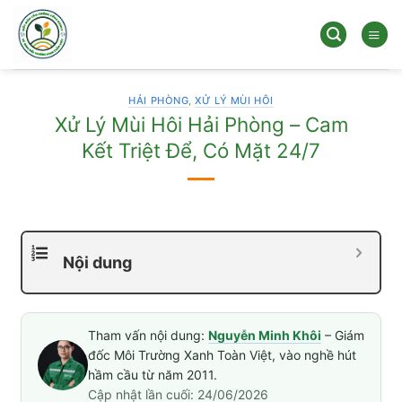
Bỏ
qua
nội
dung
HẢI PHÒNG
,
XỬ LÝ MÙI HÔI
Xử Lý Mùi Hôi Hải Phòng – Cam
Kết Triệt Để, Có Mặt 24/7
Nội dung
Tham vấn nội dung:
Nguyễn Minh Khôi
– Giám
đốc Môi Trường Xanh Toàn Việt, vào nghề hút
hầm cầu từ năm 2011.
Cập nhật lần cuối: 24/06/2026