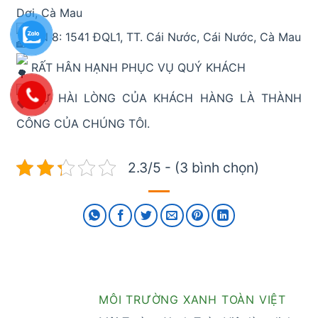
Dơi, Cà Mau
CN 8: 1541 ĐQL1, TT. Cái Nước, Cái Nước, Cà Mau
RẤT HÂN HẠNH PHỤC VỤ QUÝ KHÁCH
SỰ HÀI LÒNG CỦA KHÁCH HÀNG LÀ THÀNH
CÔNG CỦA CHÚNG TÔI.
2.3/5 - (3 bình chọn)
MÔI TRƯỜNG XANH TOÀN VIỆT