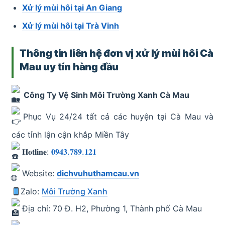
Xử lý mùi hôi tại An Giang
Xử lý mùi hôi tại Trà Vinh
Thông tin liên hệ đơn vị xử lý mùi hôi Cà
Mau uy tín hàng đầu
Công Ty Vệ Sinh Môi Trường Xanh Cà Mau
Phục Vụ 24/24 tất cả các huyện tại Cà Mau và
các tỉnh lận cận khắp Miền Tây
𝐇𝐨𝐭𝐥𝐢𝐧𝐞:
𝟎𝟗𝟒𝟑.𝟕𝟖𝟗.𝟏𝟐𝟏
Website:
dichvuhuthamcau.vn
Zalo:
Môi Trường Xanh
Địa chỉ: 70 Đ. H2, Phường 1, Thành phố Cà Mau