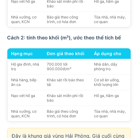
Nạo vét hố ga
Khảo sát miễn phí rồi
Hố ga, hầm ga
báo
Nhà xưởng, cơ
Báo giá theo công
Tòa nhà, nhà máy,
quan, KCN
trình, có hóa đơn
cơ quan
Cách 2: tính theo khối (m³), ước theo thể tích bể
Hạng mục
Đơn giá theo khối
Áp dụng cho
Hộ gia đình, nhà
700.000 tới
Nhà dân, dãy
trọ
900.000đ/m³
phòng trọ
Nhà hàng, bếp
Khảo sát rồi báo theo
Cơ sở ăn uống,
ăn ca
tải
khối lượng lớn
Nạo vét hố ga
Khảo sát miễn phí rồi
Hố ga, hầm ga
báo
Nhà xưởng, cơ
Báo giá theo công
Tòa nhà, nhà máy,
quan, KCN
trình, có hóa đơn
cơ quan
Đây là khung giá vùng Hải Phòng. Giá cuối cùng