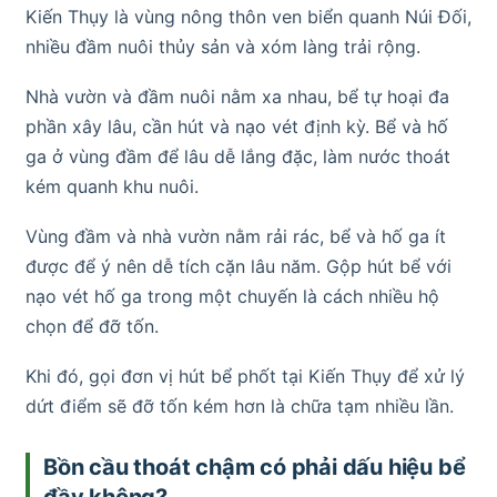
Kiến Thụy là vùng nông thôn ven biển quanh Núi Đối,
nhiều đầm nuôi thủy sản và xóm làng trải rộng.
Nhà vườn và đầm nuôi nằm xa nhau, bể tự hoại đa
phần xây lâu, cần hút và nạo vét định kỳ. Bể và hố
ga ở vùng đầm để lâu dễ lắng đặc, làm nước thoát
kém quanh khu nuôi.
Vùng đầm và nhà vườn nằm rải rác, bể và hố ga ít
được để ý nên dễ tích cặn lâu năm. Gộp hút bể với
nạo vét hố ga trong một chuyến là cách nhiều hộ
chọn để đỡ tốn.
Khi đó, gọi đơn vị hút bể phốt tại Kiến Thụy để xử lý
dứt điểm sẽ đỡ tốn kém hơn là chữa tạm nhiều lần.
Bồn cầu thoát chậm có phải dấu hiệu bể
đầy không?