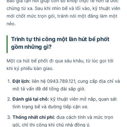
Báo giá tận nơi giúp con số khớp thực tế hơn là ước
chừng từ xa. Sau khi nhìn bể và lối vào, kỹ thuật viên
mới chốt mức trọn gói, tránh nói một đằng làm một
nẻo.
Trình tự thi công một lần hút bể phốt
gồm những gì?
Một ca hút bể phốt đi qua sáu khâu, từ lúc gọi tới
khi ký phiếu bàn giao.
Đặt lịch:
liên hệ 0943.789.121, cung cấp địa chỉ và
mô tả vấn đề để tổng đài sắp giờ.
Đánh giá tại chỗ:
kỹ thuật viên mở nắp, quan sát
tình trạng bể và đường tiếp cận xe.
Thống nhất chi phí:
đưa cách tính và mức trọn
gói, chỉ thi công khi chủ nhà đồng ý.