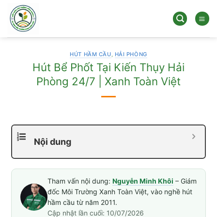
Bỏ
qua
nội
dung
HÚT HẦM CẦU
,
HẢI PHÒNG
Hút Bể Phốt Tại Kiến Thụy Hải
Phòng 24/7 | Xanh Toàn Việt
Nội dung
Tham vấn nội dung:
Nguyễn Minh Khôi
– Giám
đốc Môi Trường Xanh Toàn Việt, vào nghề hút
hầm cầu từ năm 2011.
Cập nhật lần cuối: 10/07/2026