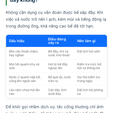
Không cần dụng cụ vẫn đoán được bể sắp đầy. Khi
việc xả nước trở nên ì ạch, kèm mùi và tiếng động lạ
trong đường ống, khả năng cao bể đã tới hạn.
Điều đang
Dấu hiệu
Nên làm gì
xảy ra
Bồn cầu thoát chậm,
Bể đầy, khí và
Đặt lịch hút sớm
hay nghẹn
nước khó thoát
Mùi hôi quanh khu vệ
Hơi từ bể đẩy
Kiểm tra mức bể,
sinh
ngược lên
hút và thông hơi
Nước rỉ quanh nắp bể,
Bể quá tải, nước
Gọi thợ kiểm tra
vũng ẩm ngoài sân
tràn ra
trong ngày
Lâu năm chưa hút lần
Cặn đặc tích
Đặt lịch hút phòng
nào
dưới đáy
xa
Để khỏi gọi nhầm dịch vụ: tắc cống thường chỉ ảnh