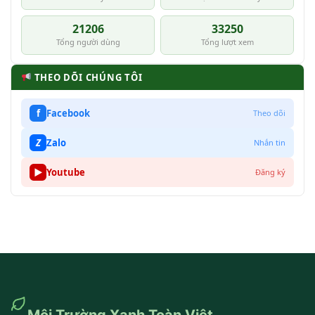
21206
33250
Tổng người dùng
Tổng lượt xem
THEO DÕI CHÚNG TÔI
f
Facebook
Theo dõi
Z
Zalo
Nhắn tin
▶
Youtube
Đăng ký