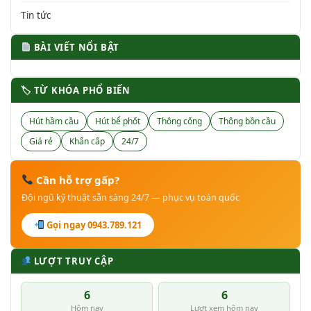
Tin tức
BÀI VIẾT NỔI BẬT
🏷 TỪ KHÓA PHỔ BIẾN
Hút hầm cầu
Hút bể phốt
Thông cống
Thông bồn cầu
Giá rẻ
Khẩn cấp
24/7
Cần hỗ trợ gấp?
Đội ngũ kỹ thuật sẵn sàng 24/7 — phục vụ toàn quốc
Gọi ngay 0943.789.121
LƯỢT TRUY CẬP
6
6
Hôm nay
Lượt xem hôm nay