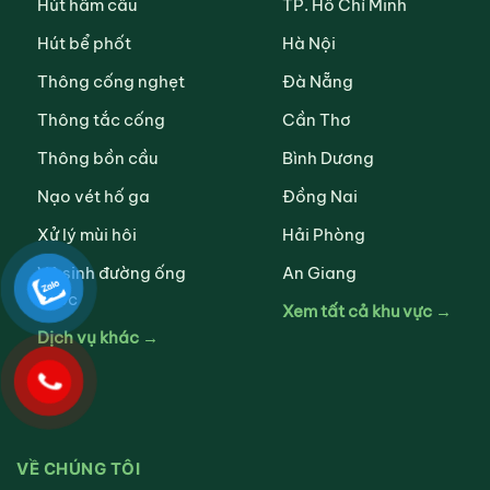
Hút hầm cầu
TP. Hồ Chí Minh
Hút bể phốt
Hà Nội
Thông cống nghẹt
Đà Nẵng
Thông tắc cống
Cần Thơ
Thông bồn cầu
Bình Dương
Nạo vét hố ga
Đồng Nai
Xử lý mùi hôi
Hải Phòng
Vệ sinh đường ống
An Giang
nước
Xem tất cả khu vực →
Dịch vụ khác →
VỀ CHÚNG TÔI