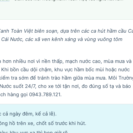
anh Toàn Việt biên soạn, dựa trên các ca hút hầm cầu Cá
hợ Cái Nước, các xã ven kênh xáng và vùng vuông tôm
 hơn nhiều nơi vì nền thấp, mạch nước cao, mùa mưa và
. Khi bồn cầu dội chậm, khu vực hầm bốc mùi hoặc nước
 kiểm tra sớm để tránh trào hầm giữa mùa mưa. Môi Trườn
ước suốt 24/7, cho xe tới tận nơi, đo đúng số tạ và báo
hách hàng gọi 0943.789.121.
 cả ngày đêm, kể cả lễ).
ồng hồ trên xe, chốt số trước khi hút.
y; khu vực xa thì hẹn giờ rõ.