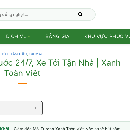
DỊCH VỤ
BẢNG GIÁ
KHU VỰC PHỤC V
HÚT HẦM CẦU
,
CÀ MAU
ớc 24/7, Xe Tới Tận Nhà | Xanh
Toàn Việt
Khôi
– Giám đốc Môi Trường Xanh Toàn Việt, vào nghề hút hầm