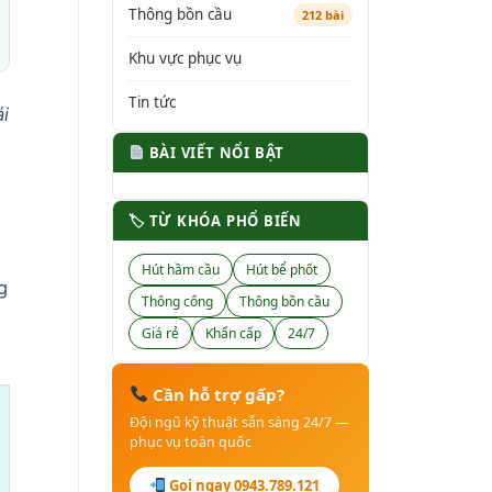
Thông bồn cầu
212 bài
Khu vực phục vụ
Tin tức
i
BÀI VIẾT NỔI BẬT
🏷 TỪ KHÓA PHỔ BIẾN
Hút hầm cầu
Hút bể phốt
g
Thông cống
Thông bồn cầu
Giá rẻ
Khẩn cấp
24/7
Cần hỗ trợ gấp?
Đội ngũ kỹ thuật sẵn sàng 24/7 —
phục vụ toàn quốc
Gọi ngay 0943.789.121