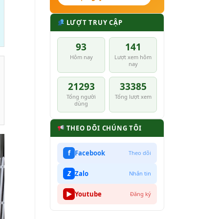
LƯỢT TRUY CẬP
93
141
Hôm nay
Lượt xem hôm
nay
21293
33385
Tổng người
Tổng lượt xem
dùng
THEO DÕI CHÚNG TÔI
f
Facebook
Theo dõi
Z
Zalo
Nhắn tin
▶
Youtube
Đăng ký