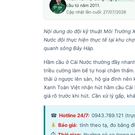
cầu từ năm 2011.
Cập nhật lần cuối: 27/07/2026
Nội dung do đội kỹ thuật Môi Trường X
Nước đội thực hiện thực tế tại khu c
quanh sông Bảy Háp.
Hầm cầu ở Cái Nước thường đầy nhanh
triều cường làm bể tự hoại chậm thấm
thải ứ ngược lên sàn, hộ gia đình nên
Xanh Toàn Việt nhận hút hầm cầu Cái N
giá rõ trước khi hút. Cần xử lý gấp, k
☎
Hotline 24/7:
0943.789.121 (trực
Báo giá:
tính theo tạ, đo bằng đ
⏱
Thời gian:
thường có xe trong ngà