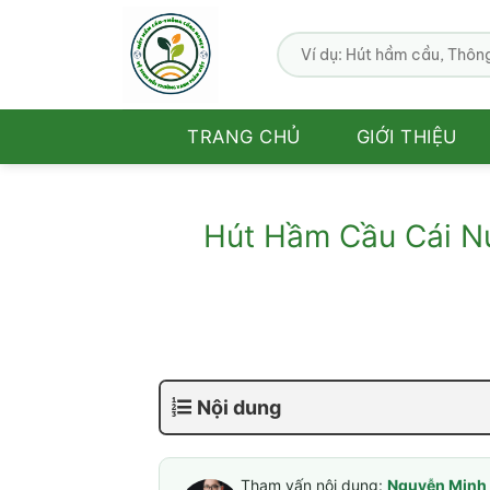
Bỏ
qua
nội
dung
TRANG CHỦ
GIỚI THIỆU
Hút Hầm Cầu Cái Nư
Nội dung
Tham vấn nội dung:
Nguyễn Minh 