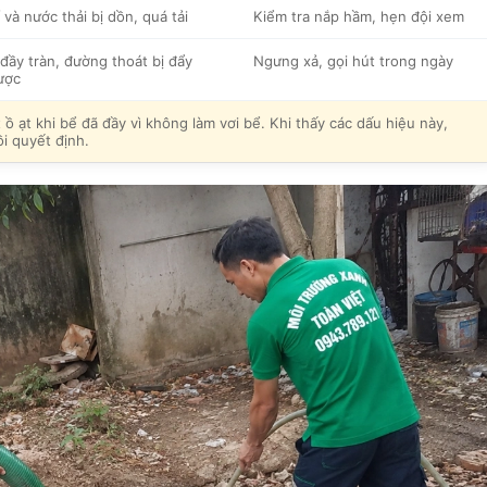
 và nước thải bị dồn, quá tải
Kiểm tra nắp hầm, hẹn đội xem
đầy tràn, đường thoát bị đẩy
Ngưng xả, gọi hút trong ngày
ược
 ạt khi bể đã đầy vì không làm vơi bể. Khi thấy các dấu hiệu này,
i quyết định.