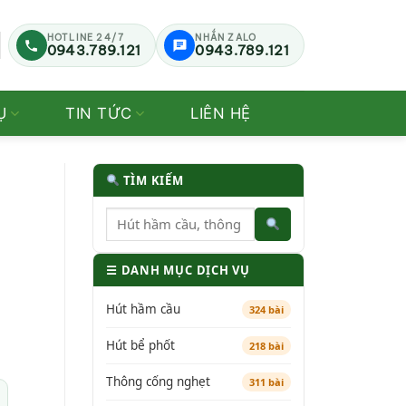
HOTLINE 24/7
NHẮN ZALO
0943.789.121
0943.789.121
Ụ
TIN TỨC
LIÊN HỆ
TÌM KIẾM
☰ DANH MỤC DỊCH VỤ
Hút hầm cầu
324 bài
Hút bể phốt
218 bài
Thông cống nghẹt
311 bài