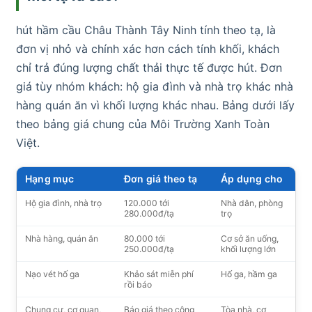
hút hầm cầu Châu Thành Tây Ninh tính theo tạ, là
đơn vị nhỏ và chính xác hơn cách tính khối, khách
chỉ trả đúng lượng chất thải thực tế được hút. Đơn
giá tùy nhóm khách: hộ gia đình và nhà trọ khác nhà
hàng quán ăn vì khối lượng khác nhau. Bảng dưới lấy
theo bảng giá chung của Môi Trường Xanh Toàn
Việt.
Hạng mục
Đơn giá theo tạ
Áp dụng cho
Hộ gia đình, nhà trọ
120.000 tới
Nhà dân, phòng
280.000đ/tạ
trọ
Nhà hàng, quán ăn
80.000 tới
Cơ sở ăn uống,
250.000đ/tạ
khối lượng lớn
Nạo vét hố ga
Khảo sát miễn phí
Hố ga, hầm ga
rồi báo
Chung cư, cơ quan,
Báo giá theo công
Tòa nhà, cơ