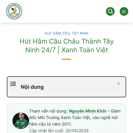
Bỏ
qua
nội
dung
HÚT HẦM CẦU
,
TÂY NINH
Hút Hầm Cầu Châu Thành Tây
Ninh 24/7 | Xanh Toàn Việt
Nội dung
Tham vấn nội dung:
Nguyễn Minh Khôi
– Giám
đốc Môi Trường Xanh Toàn Việt, vào nghề hút
hầm cầu từ năm 2011.
Cập nhật lần cuối: 28/06/2026