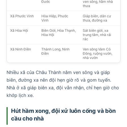
Đước
ven sông, hầm nhà
thưa
Xã Phước Vinh
Hòa Hiệp, Phước
Giáp biên, dân cư
Vinh
thưa, đường xa
Xã Hòa Hội
Biên Giới, Hòa Thạnh,
Sát biên giới, xa
Hòa Hội
trung tâm, nhà rải
rác
Xã Ninh Điền
Thành Long, Ninh
Ven sông Vàm Cỏ
Điền
Đông, ruộng vườn,
nhà vườn
Nhiều xã của Châu Thành nằm ven sông và giáp
biên, đường xa nên đội hẹn giờ rõ và gom tuyến.
Nhà ở xã giáp biên xa, đội vẫn nhận, chỉ hẹn giờ cho
khớp lịch xe.
Hút hầm xong, đội xử luôn cống và bồn
cầu cho nhà