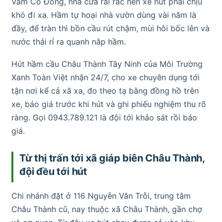
Vàm Cỏ Đông, nhà cửa rải rác nên xe hút phải chịu
khó đi xa. Hầm tự hoại nhà vườn dùng vài năm là
đầy, để tràn thì bồn cầu rút chậm, mùi hôi bốc lên và
nước thải rỉ ra quanh nắp hầm.
Hút hầm cầu Châu Thành Tây Ninh của Môi Trường
Xanh Toàn Việt nhận 24/7, cho xe chuyên dụng tới
tận nơi kể cả xã xa, đo theo tạ bằng đồng hồ trên
xe, báo giá trước khi hút và ghi phiếu nghiệm thu rõ
ràng. Gọi 0943.789.121 là đội tới khảo sát rồi báo
giá.
Từ thị trấn tới xã giáp biên Châu Thành,
đội đều tới hút
Chi nhánh đặt ở 116 Nguyễn Văn Trỗi, trung tâm
Châu Thành cũ, nay thuộc xã Châu Thành, gần chợ