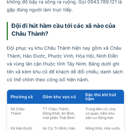
không đổ bậy ra sông ra ruộng. Gọi 0943.789.121 là
gặp đúng người làm trực tiếp.
Đội đi hút hầm cầu tới các xã nào của
Châu Thành?
Đội phục vụ khu Châu Thành hiện nay gồm xã Châu
Thành, Hảo Đước, Phước Vinh, Hòa Hội, Ninh Điền
và vùng lân cận thuộc tỉnh Tây Ninh. Bảng dưới ghi
tên xã kèm khu cũ để khách dễ đối chiếu, danh sách
có thể chỉnh theo công bố hiện hành.
Đặc thù khi hút
Phường xã
Gồm khu vực cũ
hầm
Xã Châu
TT Châu Thành,
Trung tâm cũ, chợ,
Thành
Đồng Khởi, An Bình,
cơ quan, hầm khu
một phần Thái Bình
dân cư đông hơn
Xã Hảo Đước
An Cơ, Trí Bình, Hảo
Nông thôn, nhà vườn,