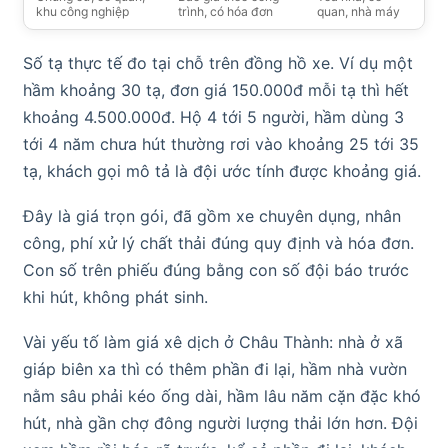
khu công nghiệp
trình, có hóa đơn
quan, nhà máy
Số tạ thực tế đo tại chỗ trên đồng hồ xe. Ví dụ một
hầm khoảng 30 tạ, đơn giá 150.000đ mỗi tạ thì hết
khoảng 4.500.000đ. Hộ 4 tới 5 người, hầm dùng 3
tới 4 năm chưa hút thường rơi vào khoảng 25 tới 35
tạ, khách gọi mô tả là đội ước tính được khoảng giá.
Đây là giá trọn gói, đã gồm xe chuyên dụng, nhân
công, phí xử lý chất thải đúng quy định và hóa đơn.
Con số trên phiếu đúng bằng con số đội báo trước
khi hút, không phát sinh.
Vài yếu tố làm giá xê dịch ở Châu Thành: nhà ở xã
giáp biên xa thì có thêm phần đi lại, hầm nhà vườn
nằm sâu phải kéo ống dài, hầm lâu năm cặn đặc khó
hút, nhà gần chợ đông người lượng thải lớn hơn. Đội