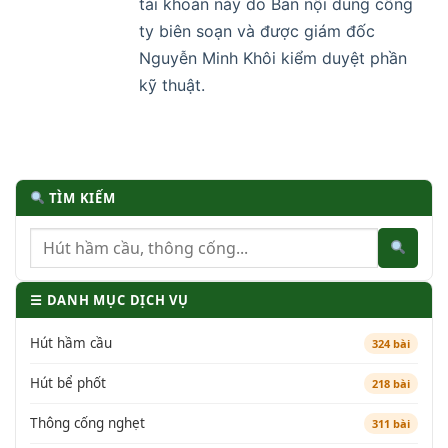
tài khoản này do Ban nội dung công
ty biên soạn và được giám đốc
Nguyễn Minh Khôi kiểm duyệt phần
kỹ thuật.
TÌM KIẾM
☰ DANH MỤC DỊCH VỤ
Hút hầm cầu
324 bài
Hút bể phốt
218 bài
Thông cống nghẹt
311 bài