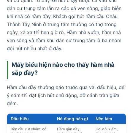
và cơ quan. Từ đây xe hút chạy được cả vào khu
dân cư trung tâm lẫn ra các xã ven sông, giáp biên
khi nhà có hầm đầy. Khách gọi hút hầm cầu Châu
Thành Tây Ninh ở trung tâm thường có thợ trong
ngày, xã xa thì hẹn giờ rõ. Hầm nhà vườn, hầm nhà
ven sông và hầm khu dân cư trung tâm là ba nhóm
đội hút nhiều nhất ở đây.
Mấy biểu hiện nào cho thấy hầm nhà
sắp đầy?
Hầm cầu đầy thường báo trước qua vài dấu hiệu, để
ý sớm thì đặt lịch hút chủ động, đỡ cảnh tràn giữa
đêm.
Dấu hiệu
Nó đang báo gì
Nên làm
Bồn cầu rút chậm, có
Hầm gần đầy,
Gọi đội kiểm,