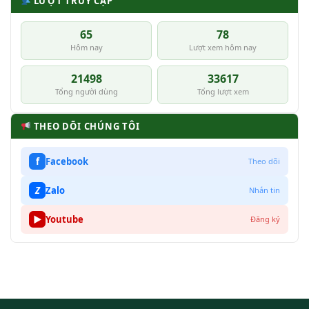
LƯỢT TRUY CẬP
65
78
Hôm nay
Lượt xem hôm nay
21498
33617
Tổng người dùng
Tổng lượt xem
THEO DÕI CHÚNG TÔI
f
Facebook
Theo dõi
Z
Zalo
Nhắn tin
▶
Youtube
Đăng ký