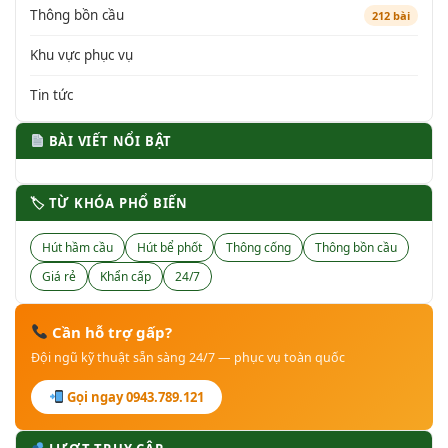
Thông bồn cầu
212 bài
Khu vực phục vụ
Tin tức
BÀI VIẾT NỔI BẬT
🏷 TỪ KHÓA PHỔ BIẾN
Hút hầm cầu
Hút bể phốt
Thông cống
Thông bồn cầu
Giá rẻ
Khẩn cấp
24/7
Cần hỗ trợ gấp?
Đội ngũ kỹ thuật sẵn sàng 24/7 — phục vụ toàn quốc
Gọi ngay 0943.789.121