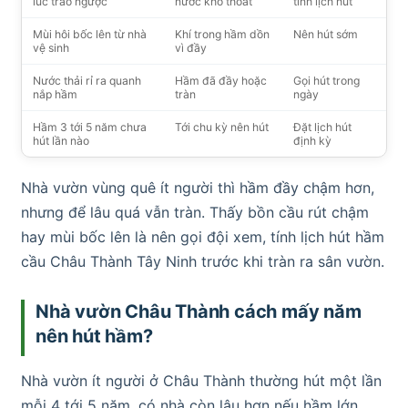
lúc trào ngược
nước khó thoát
tính lịch hút
Mùi hôi bốc lên từ nhà
Khí trong hầm dồn
Nên hút sớm
vệ sinh
vì đầy
Nước thải rỉ ra quanh
Hầm đã đầy hoặc
Gọi hút trong
nắp hầm
tràn
ngày
Hầm 3 tới 5 năm chưa
Tới chu kỳ nên hút
Đặt lịch hút
hút lần nào
định kỳ
Nhà vườn vùng quê ít người thì hầm đầy chậm hơn,
nhưng để lâu quá vẫn tràn. Thấy bồn cầu rút chậm
hay mùi bốc lên là nên gọi đội xem, tính lịch hút hầm
cầu Châu Thành Tây Ninh trước khi tràn ra sân vườn.
Nhà vườn Châu Thành cách mấy năm
nên hút hầm?
Nhà vườn ít người ở Châu Thành thường hút một lần
mỗi 4 tới 5 năm, có nhà còn lâu hơn nếu hầm lớn.