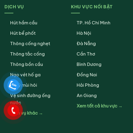
DỊCH VỤ
KHU VỰC NỔI BẬT
Hút hầm cầu
TP. Hồ Chí Minh
Hút bể phốt
Hà Nội
Thông cống nghẹt
Đà Nẵng
Thông tắc cống
Cần Thơ
Thông bồn cầu
Bình Dương
Nạo vét hố ga
Đồng Nai
Xử lý mùi hôi
Hải Phòng
Vệ sinh đường ống
An Giang
nước
Xem tất cả khu vực →
Dịch vụ khác →