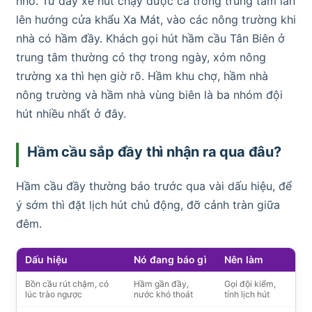
nhỏ. Từ đây xe hút chạy được cả trong trung tâm lẫn
lên hướng cửa khẩu Xa Mát, vào các nông trường khi
nhà có hầm đầy. Khách gọi hút hầm cầu Tân Biên ở
trung tâm thường có thợ trong ngày, xóm nông
trường xa thì hẹn giờ rõ. Hầm khu chợ, hầm nhà
nông trường và hầm nhà vùng biên là ba nhóm đội
hút nhiều nhất ở đây.
Hầm cầu sắp đầy thì nhận ra qua đâu?
Hầm cầu đầy thường báo trước qua vài dấu hiệu, để
ý sớm thì đặt lịch hút chủ động, đỡ cảnh tràn giữa
đêm.
Dấu hiệu
Nó đang báo gì
Nên làm
Bồn cầu rút chậm, có
Hầm gần đầy,
Gọi đội kiểm,
lúc trào ngược
nước khó thoát
tính lịch hút