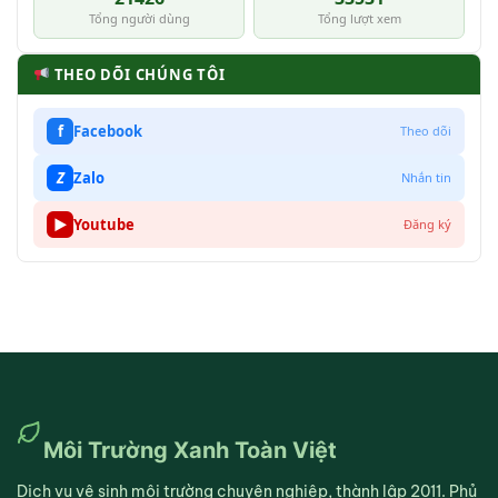
Tổng người dùng
Tổng lượt xem
THEO DÕI CHÚNG TÔI
f
Facebook
Theo dõi
Z
Zalo
Nhắn tin
▶
Youtube
Đăng ký
Môi Trường Xanh Toàn Việt
Dịch vụ vệ sinh môi trường chuyên nghiệp, thành lập 2011. Phủ