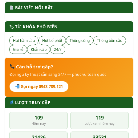
BÀI VIẾT NỔI BẬT
🏷 TỪ KHÓA PHỔ BIẾN
Hút hầm cầu
Hút bể phốt
Thông cống
Thông bồn cầu
Giá rẻ
Khẩn cấp
24/7
Cần hỗ trợ gấp?
Đội ngũ kỹ thuật sẵn sàng 24/7 — phục vụ toàn quốc
Gọi ngay 0943.789.121
LƯỢT TRUY CẬP
109
119
Hôm nay
Lượt xem hôm nay
21426
33531