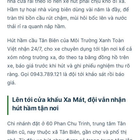
nhà cửa rải theo lô nên xe hút phải chịu khó đi xa.
Hầm tự hoại nhà vùng biên dùng vài năm là đầy, để
tràn thì bồn cầu rút chậm, mùi hôi bốc lên và nước
thải rỉ ra quanh nắp hầm.
Hút hầm cầu Tân Biên của Môi Trường Xanh Toàn
Việt nhận 24/7, cho xe chuyên dụng tới tận nơi kể cả
xóm nông trường xa, đo theo tạ bằng đồng hồ trên
xe, báo giá trước khi hút và ghi phiếu nghiệm thu rõ
ràng. Gọi 0943.789.121 là đội tới khảo sát rồi báo
giá.
Lên tới cửa khẩu Xa Mát, đội vẫn nhận
hút hầm tận nơi
Chi nhánh đặt ở 60 Phan Chu Trinh, trung tâm Tân
Biên cũ, nay thuộc xã Tân Biên, gần chợ và phố thị