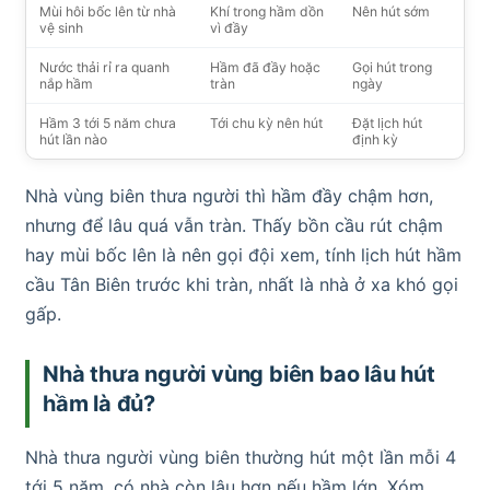
Mùi hôi bốc lên từ nhà
Khí trong hầm dồn
Nên hút sớm
vệ sinh
vì đầy
Nước thải rỉ ra quanh
Hầm đã đầy hoặc
Gọi hút trong
nắp hầm
tràn
ngày
Hầm 3 tới 5 năm chưa
Tới chu kỳ nên hút
Đặt lịch hút
hút lần nào
định kỳ
Nhà vùng biên thưa người thì hầm đầy chậm hơn,
nhưng để lâu quá vẫn tràn. Thấy bồn cầu rút chậm
hay mùi bốc lên là nên gọi đội xem, tính lịch hút hầm
cầu Tân Biên trước khi tràn, nhất là nhà ở xa khó gọi
gấp.
Nhà thưa người vùng biên bao lâu hút
hầm là đủ?
Nhà thưa người vùng biên thường hút một lần mỗi 4
tới 5 năm, có nhà còn lâu hơn nếu hầm lớn. Xóm