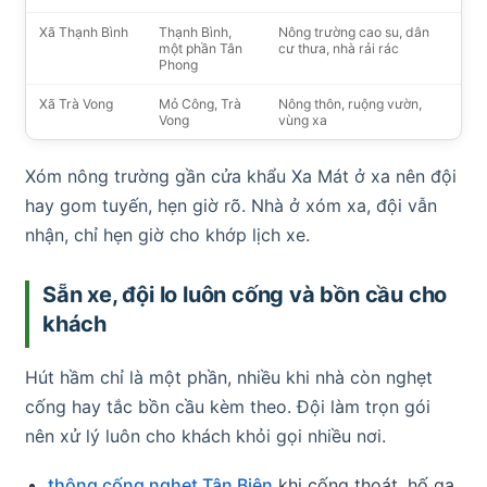
Xã Thạnh Bình
Thạnh Bình,
Nông trường cao su, dân
một phần Tân
cư thưa, nhà rải rác
Phong
Xã Trà Vong
Mỏ Công, Trà
Nông thôn, ruộng vườn,
Vong
vùng xa
Xóm nông trường gần cửa khẩu Xa Mát ở xa nên đội
hay gom tuyến, hẹn giờ rõ. Nhà ở xóm xa, đội vẫn
nhận, chỉ hẹn giờ cho khớp lịch xe.
Sẵn xe, đội lo luôn cống và bồn cầu cho
khách
Hút hầm chỉ là một phần, nhiều khi nhà còn nghẹt
cống hay tắc bồn cầu kèm theo. Đội làm trọn gói
nên xử lý luôn cho khách khỏi gọi nhiều nơi.
thông cống nghẹt Tân Biên
khi cống thoát, hố ga