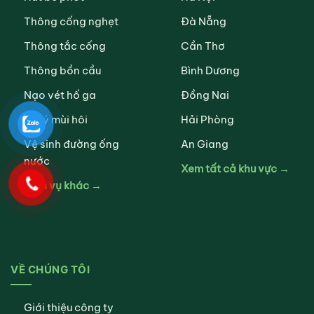
Thông cống nghẹt
Đà Nẵng
Thông tắc cống
Cần Thơ
Thông bồn cầu
Bình Dương
Nạo vét hố ga
Đồng Nai
Xử lý mùi hôi
Hải Phòng
Vệ sinh đường ống
An Giang
nước
Xem tất cả khu vực →
Dịch vụ khác →
VỀ CHÚNG TÔI
Giới thiệu công ty