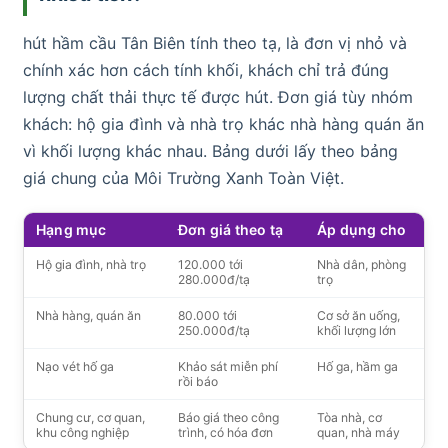
hút hầm cầu Tân Biên tính theo tạ, là đơn vị nhỏ và
chính xác hơn cách tính khối, khách chỉ trả đúng
lượng chất thải thực tế được hút. Đơn giá tùy nhóm
khách: hộ gia đình và nhà trọ khác nhà hàng quán ăn
vì khối lượng khác nhau. Bảng dưới lấy theo bảng
giá chung của Môi Trường Xanh Toàn Việt.
Hạng mục
Đơn giá theo tạ
Áp dụng cho
Hộ gia đình, nhà trọ
120.000 tới
Nhà dân, phòng
280.000đ/tạ
trọ
Nhà hàng, quán ăn
80.000 tới
Cơ sở ăn uống,
250.000đ/tạ
khối lượng lớn
Nạo vét hố ga
Khảo sát miễn phí
Hố ga, hầm ga
rồi báo
Chung cư, cơ quan,
Báo giá theo công
Tòa nhà, cơ
khu công nghiệp
trình, có hóa đơn
quan, nhà máy