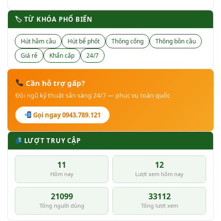
🏷 TỪ KHÓA PHỔ BIẾN
Hút hầm cầu
Hút bể phốt
Thông cống
Thông bồn cầu
Giá rẻ
Khẩn cấp
24/7
Cần hỗ trợ gấp?
Đội ngũ kỹ thuật sẵn sàng 24/7 — phục vụ toàn quốc
Gọi ngay 0943.789.121
LƯỢT TRUY CẬP
11
12
Hôm nay
Lượt xem hôm nay
21099
33112
Tổng người dùng
Tổng lượt xem