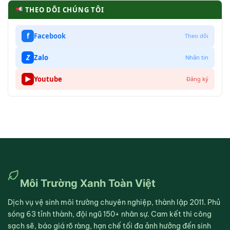
THEO DÕI CHÚNG TÔI
f
Facebook
Theo dõi
Z
Zalo
Nhắn tin
▶
Youtube
Đăng ký
Môi Trường Xanh Toàn Việt
Dịch vụ vệ sinh môi trường chuyên nghiệp, thành lập 2011. Phủ
sóng 63 tỉnh thành, đội ngũ 150+ nhân sự. Cam kết thi công
sạch sẽ, báo giá rõ ràng, hạn chế tối đa ảnh hưởng đến sinh