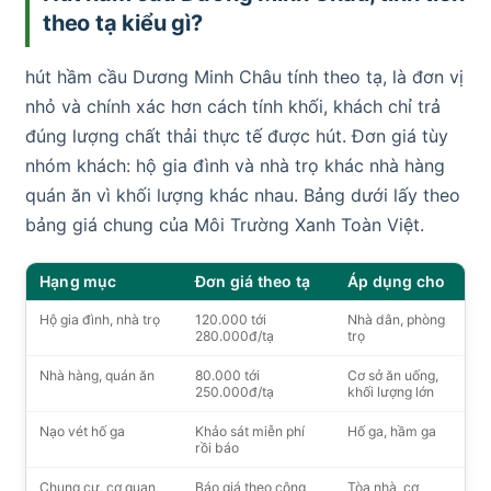
theo tạ kiểu gì?
hút hầm cầu Dương Minh Châu tính theo tạ, là đơn vị
nhỏ và chính xác hơn cách tính khối, khách chỉ trả
đúng lượng chất thải thực tế được hút. Đơn giá tùy
nhóm khách: hộ gia đình và nhà trọ khác nhà hàng
quán ăn vì khối lượng khác nhau. Bảng dưới lấy theo
bảng giá chung của Môi Trường Xanh Toàn Việt.
Hạng mục
Đơn giá theo tạ
Áp dụng cho
Hộ gia đình, nhà trọ
120.000 tới
Nhà dân, phòng
280.000đ/tạ
trọ
Nhà hàng, quán ăn
80.000 tới
Cơ sở ăn uống,
250.000đ/tạ
khối lượng lớn
Nạo vét hố ga
Khảo sát miễn phí
Hố ga, hầm ga
rồi báo
Chung cư, cơ quan,
Báo giá theo công
Tòa nhà, cơ