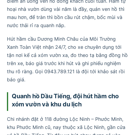
điểm ăn uống ven hồ đông khách cuối tuần. Hầm tự
hoại nhà vườn dùng vài năm là đầy, quán ven hồ thì
mau hơn, để tràn thì bồn cầu rút chậm, bốc mùi và
nước thải rỉ ra quanh nắp.
Hút hầm cầu Dương Minh Châu của Môi Trường
Xanh Toàn Việt nhận 24/7, cho xe chuyên dụng tới
tận nơi kể cả xóm vườn xa, đo theo tạ bằng đồng hồ
trên xe, báo giá trước khi hút và ghi phiếu nghiệm
thu rõ ràng. Gọi 0943.789.121 là đội tới khảo sát rồi
báo giá.
Quanh hồ Dầu Tiếng, đội hút hầm cho
xóm vườn và khu du lịch
Chi nhánh đặt ở 118 đường Lộc Ninh – Phước Minh,
khu Phước Minh cũ, nay thuộc xã Lộc Ninh, gần cửa