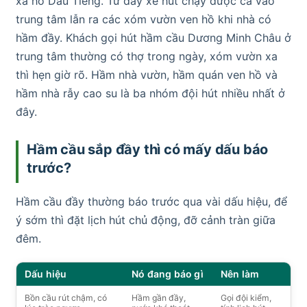
xả hồ Dầu Tiếng. Từ đây xe hút chạy được cả vào
trung tâm lẫn ra các xóm vườn ven hồ khi nhà có
hầm đầy. Khách gọi hút hầm cầu Dương Minh Châu ở
trung tâm thường có thợ trong ngày, xóm vườn xa
thì hẹn giờ rõ. Hầm nhà vườn, hầm quán ven hồ và
hầm nhà rẫy cao su là ba nhóm đội hút nhiều nhất ở
đây.
Hầm cầu sắp đầy thì có mấy dấu báo
trước?
Hầm cầu đầy thường báo trước qua vài dấu hiệu, để
ý sớm thì đặt lịch hút chủ động, đỡ cảnh tràn giữa
đêm.
Dấu hiệu
Nó đang báo gì
Nên làm
Bồn cầu rút chậm, có
Hầm gần đầy,
Gọi đội kiểm,