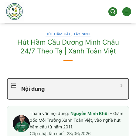
Bỏ
qua
nội
dung
HÚT HẦM CẦU
,
TÂY NINH
Hút Hầm Cầu Dương Minh Châu
24/7 Theo Tạ | Xanh Toàn Việt
Nội dung
Tham vấn nội dung:
Nguyễn Minh Khôi
– Giám
đốc Môi Trường Xanh Toàn Việt, vào nghề hút
hầm cầu từ năm 2011.
Cập nhật lần cuối: 28/06/2026