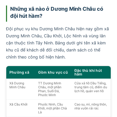
Những xã nào ở Dương Minh Châu có
đội hút hầm?
Đội phục vụ khu Dương Minh Châu hiện nay gồm xã
Dương Minh Châu, Cầu Khởi, Lộc Ninh và vùng lân
cận thuộc tỉnh Tây Ninh. Bảng dưới ghi tên xã kèm
khu cũ để khách dễ đối chiếu, danh sách có thể
chỉnh theo công bố hiện hành.
Đặc thù khi hút
Phường xã
Gồm khu vực cũ
hầm
Xã Dương
TT Dương Minh
Cửa xả hồ Dầu Tiếng,
Minh Châu
Châu, một phần
trung tâm cũ, điểm du
Phan, Suối Đá,
lịch hồ, quán ven hồ
Phước Minh
Xã Cầu Khởi
Phước Ninh, Cầu
Cao su, mì, nông thôn,
Khởi, một phần Chà
nhà vườn rải rác
Là