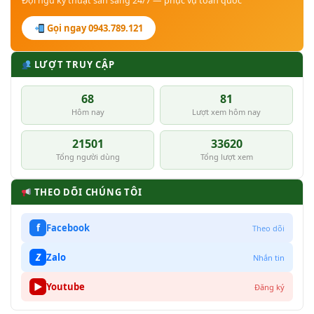
Đội ngũ kỹ thuật sẵn sàng 24/7 — phục vụ toàn quốc
Gọi ngay 0943.789.121
LƯỢT TRUY CẬP
68
81
Hôm nay
Lượt xem hôm nay
21501
33620
Tổng người dùng
Tổng lượt xem
THEO DÕI CHÚNG TÔI
f
Facebook
Theo dõi
Z
Zalo
Nhắn tin
▶
Youtube
Đăng ký