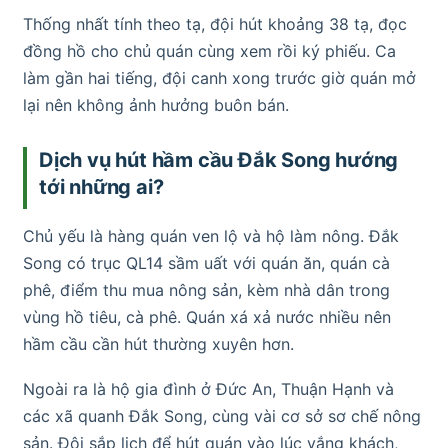
Thống nhất tính theo tạ, đội hút khoảng 38 tạ, đọc
đồng hồ cho chủ quán cùng xem rồi ký phiếu. Ca
làm gần hai tiếng, đội canh xong trước giờ quán mở
lại nên không ảnh hưởng buôn bán.
Dịch vụ hút hầm cầu Đắk Song hướng
tới những ai?
Chủ yếu là hàng quán ven lộ và hộ làm nông. Đắk
Song có trục QL14 sầm uất với quán ăn, quán cà
phê, điểm thu mua nông sản, kèm nhà dân trong
vùng hồ tiêu, cà phê. Quán xá xả nước nhiều nên
hầm cầu cần hút thường xuyên hơn.
Ngoài ra là hộ gia đình ở Đức An, Thuận Hạnh và
các xã quanh Đắk Song, cùng vài cơ sở sơ chế nông
sản. Đội sắp lịch để hút quán vào lúc vắng khách,