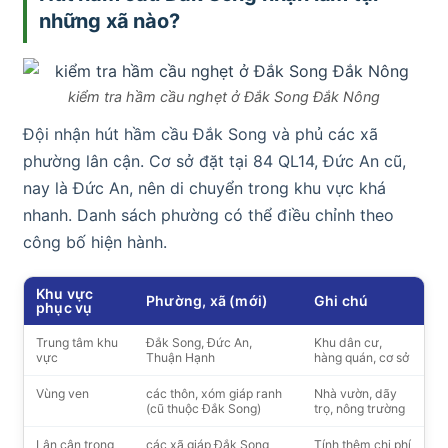
những xã nào?
kiểm tra hầm cầu nghẹt ở Đắk Song Đắk Nông
Đội nhận hút hầm cầu Đắk Song và phủ các xã
phường lân cận. Cơ sở đặt tại 84 QL14, Đức An cũ,
nay là Đức An, nên di chuyển trong khu vực khá
nhanh. Danh sách phường có thể điều chỉnh theo
công bố hiện hành.
Khu vực
Phường, xã (mới)
Ghi chú
phục vụ
Trung tâm khu
Đắk Song, Đức An,
Khu dân cư,
vực
Thuận Hạnh
hàng quán, cơ sở
Vùng ven
các thôn, xóm giáp ranh
Nhà vườn, dãy
(cũ thuộc Đắk Song)
trọ, nông trường
Lân cận trong
các xã giáp Đắk Song
Tính thêm chi phí