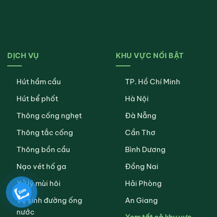
DỊCH VỤ
KHU VỰC NỔI BẬT
Hút hầm cầu
TP. Hồ Chí Minh
Hút bể phốt
Hà Nội
Thông cống nghẹt
Đà Nẵng
Thông tắc cống
Cần Thơ
Thông bồn cầu
Bình Dương
Nạo vét hố ga
Đồng Nai
Xử lý mùi hôi
Hải Phòng
Vệ sinh đường ống
An Giang
nước