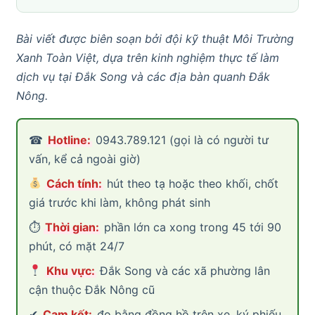
Bài viết được biên soạn bởi đội kỹ thuật Môi Trường
Xanh Toàn Việt, dựa trên kinh nghiệm thực tế làm
dịch vụ tại Đắk Song và các địa bàn quanh Đắk
Nông.
☎
Hotline:
0943.789.121 (gọi là có người tư
vấn, kể cả ngoài giờ)
Cách tính:
hút theo tạ hoặc theo khối, chốt
giá trước khi làm, không phát sinh
⏱
Thời gian:
phần lớn ca xong trong 45 tới 90
phút, có mặt 24/7
Khu vực:
Đắk Song và các xã phường lân
cận thuộc Đắk Nông cũ
✔
Cam kết:
đo bằng đồng hồ trên xe, ký phiếu