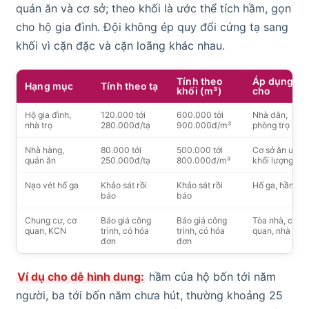
quán ăn và cơ sở; theo khối là ước thể tích hầm, gọn
cho hộ gia đình. Đội không ép quy đổi cứng tạ sang
khối vì cặn đặc và cặn loãng khác nhau.
Tính theo
Áp dụng
Hạng mục
Tính theo tạ
khối (m³)
cho
Hộ gia đình,
120.000 tới
600.000 tới
Nhà dân,
nhà trọ
280.000đ/tạ
900.000đ/m³
phòng trọ
Nhà hàng,
80.000 tới
500.000 tới
Cơ sở ăn uống
quán ăn
250.000đ/tạ
800.000đ/m³
khối lượng lớn
Nạo vét hố ga
Khảo sát rồi
Khảo sát rồi
Hố ga, hầm ga
báo
báo
Chung cư, cơ
Báo giá công
Báo giá công
Tòa nhà, cơ
quan, KCN
trình, có hóa
trình, có hóa
quan, nhà má
đơn
đơn
Ví dụ cho dễ hình dung:
hầm của hộ bốn tới năm
người, ba tới bốn năm chưa hút, thường khoảng 25