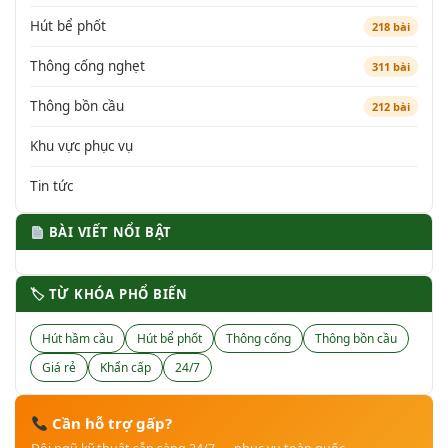
Hút bể phốt
218 bài
Thông cống nghẹt
311 bài
Thông bồn cầu
212 bài
Khu vực phục vụ
Tin tức
BÀI VIẾT NỔI BẬT
🏷 TỪ KHÓA PHỔ BIẾN
Hút hầm cầu
Hút bể phốt
Thông cống
Thông bồn cầu
Giá rẻ
Khẩn cấp
24/7
Cần hỗ trợ gấp?