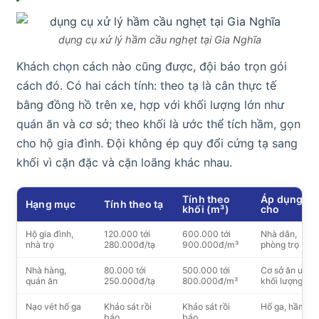
dụng cụ xử lý hầm cầu nghẹt tại Gia Nghĩa
Khách chọn cách nào cũng được, đội báo trọn gói
cách đó. Có hai cách tính: theo tạ là cân thực tế
bằng đồng hồ trên xe, hợp với khối lượng lớn như
quán ăn và cơ sở; theo khối là ước thể tích hầm, gọn
cho hộ gia đình. Đội không ép quy đổi cứng tạ sang
khối vì cặn đặc và cặn loãng khác nhau.
Tính theo
Áp dụng
Hạng mục
Tính theo tạ
khối (m³)
cho
Hộ gia đình,
120.000 tới
600.000 tới
Nhà dân,
nhà trọ
280.000đ/tạ
900.000đ/m³
phòng trọ
Nhà hàng,
80.000 tới
500.000 tới
Cơ sở ăn uống
quán ăn
250.000đ/tạ
800.000đ/m³
khối lượng lớn
Nạo vét hố ga
Khảo sát rồi
Khảo sát rồi
Hố ga, hầm ga
báo
báo