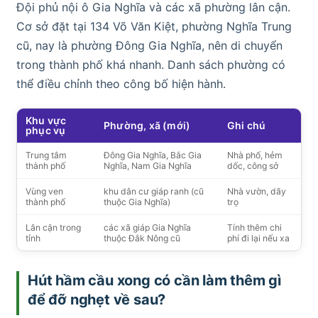
Đội phủ nội ô Gia Nghĩa và các xã phường lân cận.
Cơ sở đặt tại 134 Võ Văn Kiệt, phường Nghĩa Trung
cũ, nay là phường Đông Gia Nghĩa, nên di chuyển
trong thành phố khá nhanh. Danh sách phường có
thể điều chỉnh theo công bố hiện hành.
Khu vực
Phường, xã (mới)
Ghi chú
phục vụ
Trung tâm
Đông Gia Nghĩa, Bắc Gia
Nhà phố, hẻm
thành phố
Nghĩa, Nam Gia Nghĩa
dốc, công sở
Vùng ven
khu dân cư giáp ranh (cũ
Nhà vườn, dãy
thành phố
thuộc Gia Nghĩa)
trọ
Lân cận trong
các xã giáp Gia Nghĩa
Tính thêm chi
tỉnh
thuộc Đắk Nông cũ
phí đi lại nếu xa
Hút hầm cầu xong có cần làm thêm gì
để đỡ nghẹt về sau?