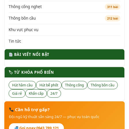
Thông cống nghẹt
311 bài
Thông bồn cầu
212 bài
Khu vực phục vụ
Tin tức
BÀI VIẾT NỔI BẬT
🏷 TỪ KHÓA PHỔ BIẾN
Hút hầm cầu
Hút bể phốt
Thông cống
Thông bồn cầu
Giá rẻ
Khẩn cấp
24/7
Cần hỗ trợ gấp?
Đội ngũ kỹ thuật sẵn sàng 24/7 — phục vụ toàn quốc
Gọi ngay 0943.789.121