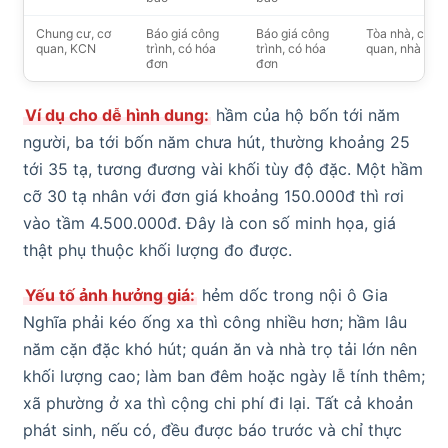
Chung cư, cơ
Báo giá công
Báo giá công
Tòa nhà, cơ
quan, KCN
trình, có hóa
trình, có hóa
quan, nhà má
đơn
đơn
Ví dụ cho dễ hình dung:
hầm của hộ bốn tới năm
người, ba tới bốn năm chưa hút, thường khoảng 25
tới 35 tạ, tương đương vài khối tùy độ đặc. Một hầm
cỡ 30 tạ nhân với đơn giá khoảng 150.000đ thì rơi
vào tầm 4.500.000đ. Đây là con số minh họa, giá
thật phụ thuộc khối lượng đo được.
Yếu tố ảnh hưởng giá:
hẻm dốc trong nội ô Gia
Nghĩa phải kéo ống xa thì công nhiều hơn; hầm lâu
năm cặn đặc khó hút; quán ăn và nhà trọ tải lớn nên
khối lượng cao; làm ban đêm hoặc ngày lễ tính thêm;
xã phường ở xa thì cộng chi phí đi lại. Tất cả khoản
phát sinh, nếu có, đều được báo trước và chỉ thực