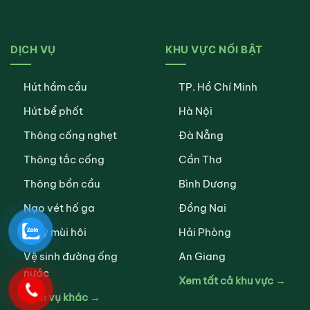
DỊCH VỤ
KHU VỰC NỔI BẬT
Hút hầm cầu
TP. Hồ Chí Minh
Hút bể phốt
Hà Nội
Thông cống nghẹt
Đà Nẵng
Thông tắc cống
Cần Thơ
Thông bồn cầu
Bình Dương
Nạo vét hố ga
Đồng Nai
Xử lý mùi hôi
Hải Phòng
Vệ sinh đường ống
An Giang
nước
Xem tất cả khu vực →
Dịch vụ khác →