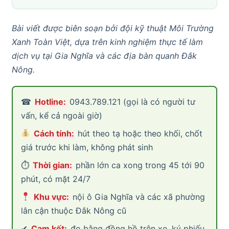
Bài viết được biên soạn bởi đội kỹ thuật Môi Trường
Xanh Toàn Việt, dựa trên kinh nghiệm thực tế làm
dịch vụ tại Gia Nghĩa và các địa bàn quanh Đắk
Nông.
☎
Hotline:
0943.789.121 (gọi là có người tư
vấn, kể cả ngoài giờ)
Cách tính:
hút theo tạ hoặc theo khối, chốt
giá trước khi làm, không phát sinh
⏱
Thời gian:
phần lớn ca xong trong 45 tới 90
phút, có mặt 24/7
Khu vực:
nội ô Gia Nghĩa và các xã phường
lân cận thuộc Đắk Nông cũ
✔
Cam kết:
đo bằng đồng hồ trên xe, ký phiếu