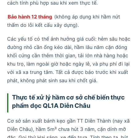
cách tính phù hợp sau khi xem thực tế.
Bảo hành 12 tháng
(không áp dụng khi hầm nứt
thấm do lỗi kết cấu xây dựng).
Các yếu tố có thể ảnh hưởng giá cuối: hẻm sâu hoặc
đường nhỏ cần ống kéo dài, hầm lâu năm cặn đóng
khối cứng cần thêm thời gian, tải lớn nhà hàng hoặc
khu trọ, làm ngoài giờ hoặc ngày lễ, và phụ phí đi lại
với xã xa trung tâm. Tất cả được báo trước khi xuất
phát, không phát sinh sau khi chốt giá.
Thực tế xử lý hầm cơ sở chế biến thực
phẩm dọc QL1A Diễn Châu
Cơ sở sản xuất bánh kẹo gần TT Diễn Thành (nay xã
Diễn Châu), hầm 5m³ chưa hút 3 năm, cặn dính mỡ
đặc. Gọi thứ Hai sáng, xe đến trưa. Tính theo tạ, hút