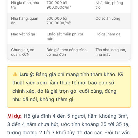
Hộ gia đình, nhà
700.000 tới
Nhà dân, phòng
trọ
900.000đ/m³
trọ
Nhà hàng, quán
500.000 tới
Cơ sở ăn uống
ăn
700.000đ/m³
Nạo vét hố ga
Khảo sát miễn phí rồi
Hố ga, hầm ga
báo
Chung cư, cơ
Báo giá theo công trình,
Tòa nhà, cơ quan,
quan, KCN
có hóa đơn
nhà máy
Lưu ý:
Bảng giá chỉ mang tính tham khảo. Kỹ
thuật viên xem hầm thực tế mới báo con số
chính xác, đó là giá trọn gói cuối cùng, đúng
như đã nói, không thêm gì.
Ví dụ:
Hộ gia đình 4 đến 5 người, hầm khoảng 3m³,
3 đến 4 năm chưa hút, ước tính khoảng 25 tới 35 tạ,
tương đương 2 tới 3 khối tùy độ đặc cặn. Đội tư vấn