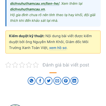
dichvuhuthamcau.vn/lien-he/
. Xem thêm tại
dichvuhuthamcau.vn
.
Hộ gia đình chưa rõ nên tính theo tạ hay khối, đội giải
thích khi đến khảo sát tại nhà.
Kiểm duyệt kỹ thuật:
Nội dung bài viết được kiểm
duyệt bởi ông Nguyễn Minh Khôi, Giám đốc Môi
Trường Xanh Toàn Việt,
xem hồ sơ
.
Đánh giá bài viết post