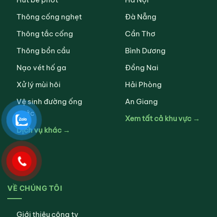
Thông cống nghẹt
Đà Nẵng
Thông tắc cống
Cần Thơ
Thông bồn cầu
Bình Dương
Nạo vét hố ga
Đồng Nai
Xử lý mùi hôi
Hải Phòng
Vệ sinh đường ống
An Giang
nước
Xem tất cả khu vực →
Dịch vụ khác →
VỀ CHÚNG TÔI
Giới thiệu công ty