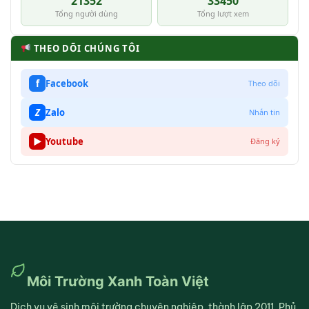
21352
33450
Tổng người dùng
Tổng lượt xem
THEO DÕI CHÚNG TÔI
f
Facebook
Theo dõi
Z
Zalo
Nhắn tin
▶
Youtube
Đăng ký
Môi Trường Xanh Toàn Việt
Dịch vụ vệ sinh môi trường chuyên nghiệp, thành lập 2011. Phủ