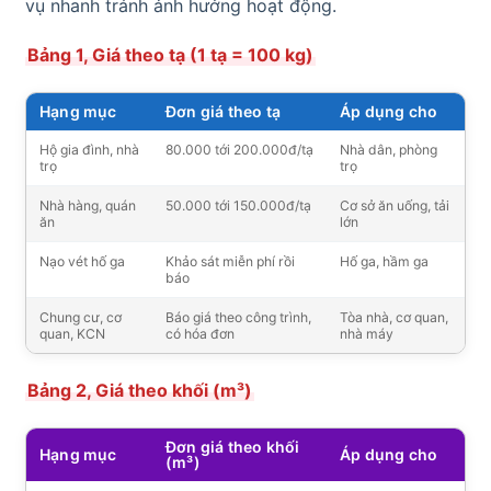
vụ nhanh tránh ảnh hưởng hoạt động.
Bảng 1, Giá theo tạ (1 tạ = 100 kg)
Hạng mục
Đơn giá theo tạ
Áp dụng cho
Hộ gia đình, nhà
80.000 tới 200.000đ/tạ
Nhà dân, phòng
trọ
trọ
Nhà hàng, quán
50.000 tới 150.000đ/tạ
Cơ sở ăn uống, tải
ăn
lớn
Nạo vét hố ga
Khảo sát miễn phí rồi
Hố ga, hầm ga
báo
Chung cư, cơ
Báo giá theo công trình,
Tòa nhà, cơ quan,
quan, KCN
có hóa đơn
nhà máy
Bảng 2, Giá theo khối (m³)
Đơn giá theo khối
Hạng mục
Áp dụng cho
(m³)