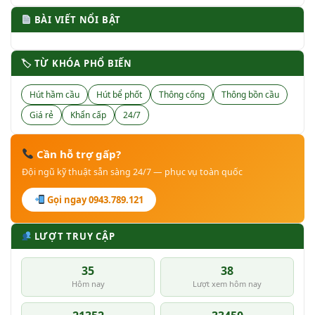
BÀI VIẾT NỔI BẬT
🏷 TỪ KHÓA PHỔ BIẾN
Hút hầm cầu
Hút bể phốt
Thông cống
Thông bồn cầu
Giá rẻ
Khẩn cấp
24/7
Cần hỗ trợ gấp?
Đội ngũ kỹ thuật sẵn sàng 24/7 — phục vụ toàn quốc
Gọi ngay 0943.789.121
LƯỢT TRUY CẬP
35
38
Hôm nay
Lượt xem hôm nay