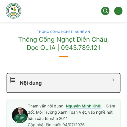
Bỏ
qua
nội
dung
THÔNG CỐNG NGHẸT
,
NGHỆ AN
Thông Cống Nghẹt Diễn Châu,
Dọc QL1A | 0943.789.121
Nội dung
Tham vấn nội dung:
Nguyễn Minh Khôi
– Giám
đốc Môi Trường Xanh Toàn Việt, vào nghề hút
hầm cầu từ năm 2011.
Cập nhật lần cuối: 04/07/2026