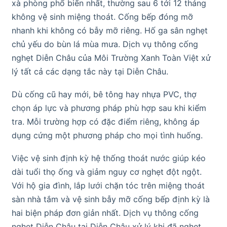
xà phòng phổ biến nhất, thường sau 6 tới 12 tháng
không vệ sinh miệng thoát. Cống bếp đóng mỡ
nhanh khi không có bẫy mỡ riêng. Hố ga sân nghẹt
chủ yếu do bùn lá mùa mưa. Dịch vụ thông cống
nghẹt Diễn Châu của Môi Trường Xanh Toàn Việt xử
lý tất cả các dạng tắc này tại Diễn Châu.
Dù cống cũ hay mới, bê tông hay nhựa PVC, thợ
chọn áp lực và phương pháp phù hợp sau khi kiểm
tra. Mỗi trường hợp có đặc điểm riêng, không áp
dụng cứng một phương pháp cho mọi tình huống.
Việc vệ sinh định kỳ hệ thống thoát nước giúp kéo
dài tuổi thọ ống và giảm nguy cơ nghẹt đột ngột.
Với hộ gia đình, lắp lưới chặn tóc trên miệng thoát
sàn nhà tắm và vệ sinh bẫy mỡ cống bếp định kỳ là
hai biện pháp đơn giản nhất. Dịch vụ thông cống
nghẹt Diễn Châu tại Diễn Châu xử lý khi đã nghẹt,