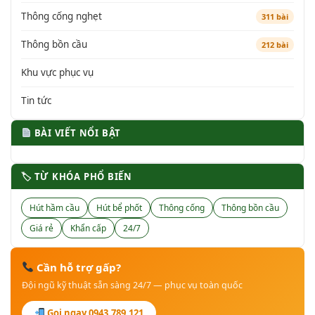
Thông cống nghẹt
311 bài
Thông bồn cầu
212 bài
Khu vực phục vụ
Tin tức
BÀI VIẾT NỔI BẬT
🏷 TỪ KHÓA PHỔ BIẾN
Hút hầm cầu
Hút bể phốt
Thông cống
Thông bồn cầu
Giá rẻ
Khẩn cấp
24/7
Cần hỗ trợ gấp?
Đội ngũ kỹ thuật sẵn sàng 24/7 — phục vụ toàn quốc
Gọi ngay 0943.789.121