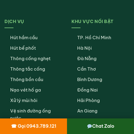
DỊCH VỤ
KHU VỰC NỔI BẬT
Hút hầm cầu
TP. Hồ Chí Minh
Hút bể phốt
Hà Nội
Thông cống nghẹt
Đà Nẵng
Thông tắc cống
Cần Thơ
Thông bồn cầu
Bình Dương
Nạo vét hố ga
Đồng Nai
Xử lý mùi hôi
Hải Phòng
Vệ sinh đường ống
An Giang
nước
Xem tất cả khu vực →
☎ Gọi 0943.789.121
Chat Zalo
Dịch vụ khác →