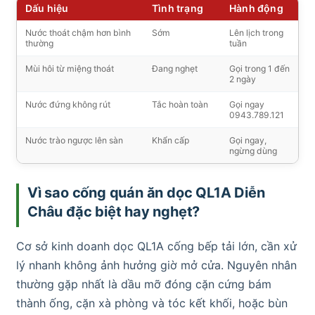
Dấu hiệu
Tình trạng
Hành động
Nước thoát chậm hơn bình
Sớm
Lên lịch trong
thường
tuần
Mùi hôi từ miệng thoát
Đang nghẹt
Gọi trong 1 đến
2 ngày
Nước đứng không rút
Tắc hoàn toàn
Gọi ngay
0943.789.121
Nước trào ngược lên sàn
Khẩn cấp
Gọi ngay,
ngừng dùng
Vì sao cống quán ăn dọc QL1A Diễn
Châu đặc biệt hay nghẹt?
Cơ sở kinh doanh dọc QL1A cống bếp tải lớn, cần xử
lý nhanh không ảnh hưởng giờ mở cửa. Nguyên nhân
thường gặp nhất là dầu mỡ đóng cặn cứng bám
thành ống, cặn xà phòng và tóc kết khối, hoặc bùn