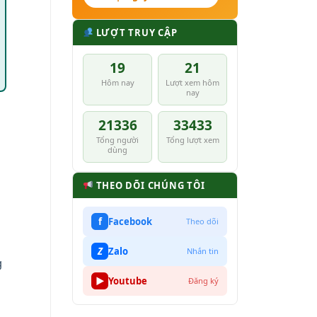
LƯỢT TRUY CẬP
19
21
Hôm nay
Lượt xem hôm
nay
21336
33433
Tổng người
Tổng lượt xem
dùng
THEO DÕI CHÚNG TÔI
f
Facebook
Theo dõi
Z
Zalo
Nhắn tin
g
▶
Youtube
Đăng ký