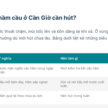
.
hầm cầu ở Cần Giờ cần hút?
ớc thoát chậm, mùi bốc lên và bồn dâng lại khi xả. Ở vùn
hường dù mới hút chưa lâu. Bảng dưới liệt kê những biểu
Ý nghĩa
Nên làm gì
Nước mặn ngấm vào hầm vùng ngập
Nhờ kiểm tra kết cấu hầm
mặn
Dầu mỡ bám dày, hầm sắp nghẹt
Hút và vét bẫy mỡ trước cuối
tuần
ầm quá tải theo mùa du lịch
Nên hút trong tuần