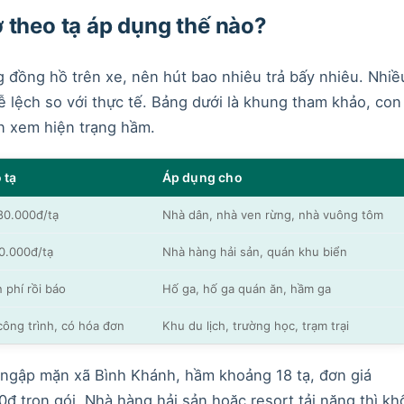
 theo tạ áp dụng thế nào?
 đồng hồ trên xe, nên hút bao nhiêu trả bấy nhiêu. Nhiề
ễ lệch so với thực tế. Bảng dưới là khung tham khảo, con
ên xem hiện trạng hầm.
 tạ
Áp dụng cho
80.000đ/tạ
Nhà dân, nhà ven rừng, nhà vuông tôm
0.000đ/tạ
Nhà hàng hải sản, quán khu biển
 phí rồi báo
Hố ga, hố ga quán ăn, hầm ga
công trình, có hóa đơn
Khu du lịch, trường học, trạm trại
 ngập mặn xã Bình Khánh, hầm khoảng 18 tạ, đơn giá
đ trọn gói. Nhà hàng hải sản hoặc resort tải nặng thì kh