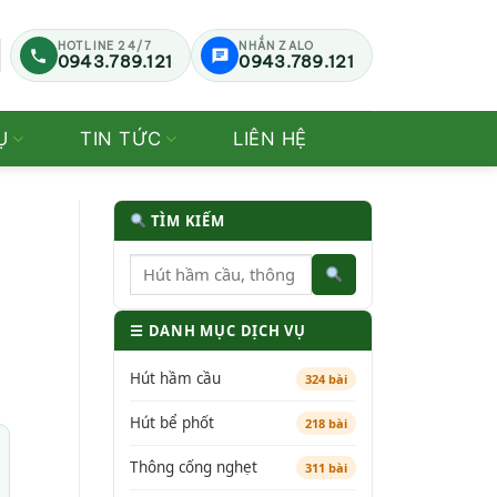
HOTLINE 24/7
NHẮN ZALO
0943.789.121
0943.789.121
Ụ
TIN TỨC
LIÊN HỆ
TÌM KIẾM
☰ DANH MỤC DỊCH VỤ
Hút hầm cầu
324 bài
Hút bể phốt
218 bài
Thông cống nghẹt
311 bài