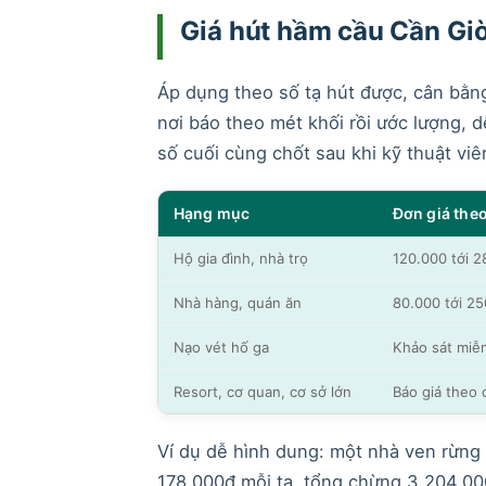
Giá hút hầm cầu Cần Giờ
Áp dụng theo số tạ hút được, cân bằng
nơi báo theo mét khối rồi ước lượng, d
số cuối cùng chốt sau khi kỹ thuật vi
Hạng mục
Đơn giá theo
Hộ gia đình, nhà trọ
120.000 tới 2
Nhà hàng, quán ăn
80.000 tới 25
Nạo vét hố ga
Khảo sát miễn
Resort, cơ quan, cơ sở lớn
Báo giá theo 
Ví dụ dễ hình dung: một nhà ven rừng
178.000đ mỗi tạ, tổng chừng 3.204.000