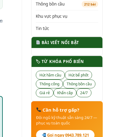
Thông bồn cầu
212 bài
Khu vực phục vụ
m
Tin tức
BÀI VIẾT NỔI BẬT
🏷 TỪ KHÓA PHỔ BIẾN
Hút hầm cầu
Hút bể phốt
Thông cống
Thông bồn cầu
Giá rẻ
Khẩn cấp
24/7
Cần hỗ trợ gấp?
Đội ngũ kỹ thuật sẵn sàng 24/7 —
phục vụ toàn quốc
Gọi ngay 0943.789.121