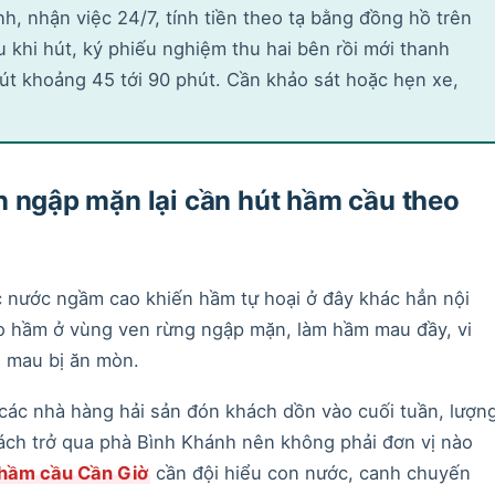
nh, nhận việc 24/7, tính tiền theo tạ bằng đồng hồ trên
 khi hút, ký phiếu nghiệm thu hai bên rồi mới thanh
hút khoảng 45 tới 90 phút. Cần khảo sát hoặc hẹn xe,
n ngập mặn lại cần hút hầm cầu theo
 nước ngầm cao khiến hầm tự hoại ở đây khác hẳn nội
o hầm ở vùng ven rừng ngập mặn, làm hầm mau đầy, vi
 mau bị ăn mòn.
 các nhà hàng hải sản đón khách dồn vào cuối tuần, lượn
cách trở qua phà Bình Khánh nên không phải đơn vị nào
 hầm cầu Cần Giờ
cần đội hiểu con nước, canh chuyến