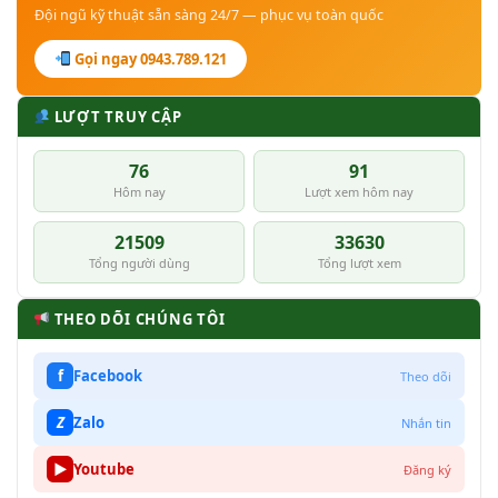
Đội ngũ kỹ thuật sẵn sàng 24/7 — phục vụ toàn quốc
Gọi ngay 0943.789.121
LƯỢT TRUY CẬP
76
91
Hôm nay
Lượt xem hôm nay
21509
33630
Tổng người dùng
Tổng lượt xem
THEO DÕI CHÚNG TÔI
f
Facebook
Theo dõi
Z
Zalo
Nhắn tin
▶
Youtube
Đăng ký