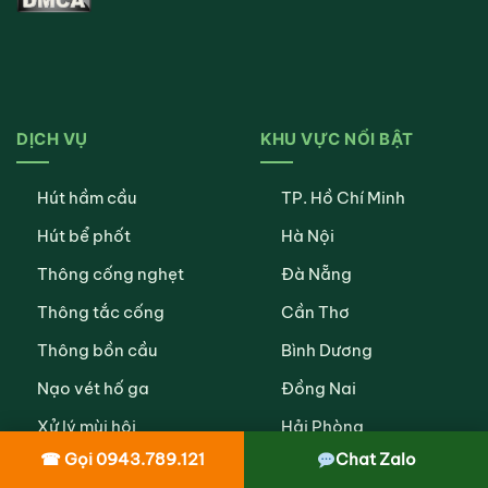
DỊCH VỤ
KHU VỰC NỔI BẬT
Hút hầm cầu
TP. Hồ Chí Minh
Hút bể phốt
Hà Nội
Thông cống nghẹt
Đà Nẵng
Thông tắc cống
Cần Thơ
Thông bồn cầu
Bình Dương
Nạo vét hố ga
Đồng Nai
Xử lý mùi hôi
Hải Phòng
☎ Gọi 0943.789.121
Chat Zalo
Vệ sinh đường ống
An Giang