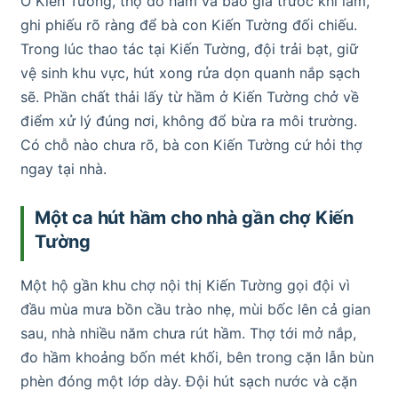
Ở Kiến Tường, thợ đo hầm và báo giá trước khi làm,
ghi phiếu rõ ràng để bà con Kiến Tường đối chiếu.
Trong lúc thao tác tại Kiến Tường, đội trải bạt, giữ
vệ sinh khu vực, hút xong rửa dọn quanh nắp sạch
sẽ. Phần chất thải lấy từ hầm ở Kiến Tường chở về
điểm xử lý đúng nơi, không đổ bừa ra môi trường.
Có chỗ nào chưa rõ, bà con Kiến Tường cứ hỏi thợ
ngay tại nhà.
Một ca hút hầm cho nhà gần chợ Kiến
Tường
Một hộ gần khu chợ nội thị Kiến Tường gọi đội vì
đầu mùa mưa bồn cầu trào nhẹ, mùi bốc lên cả gian
sau, nhà nhiều năm chưa rút hầm. Thợ tới mở nắp,
đo hầm khoảng bốn mét khối, bên trong cặn lẫn bùn
phèn đóng một lớp dày. Đội hút sạch nước và cặn