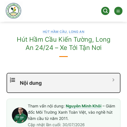
Bỏ
qua
nội
dung
HÚT HẦM CẦU
,
LONG AN
Hút Hầm Cầu Kiến Tường, Long
An 24/24 – Xe Tới Tận Nơi
Nội dung
Tham vấn nội dung:
Nguyễn Minh Khôi
– Giám
đốc Môi Trường Xanh Toàn Việt, vào nghề hút
hầm cầu từ năm 2011.
Cập nhật lần cuối: 30/07/2026