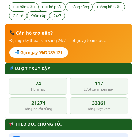
Hút hầm cầu
Hút bể phốt
Thông cống
Thông bồn cầu
Giá rẻ
Khẩn cấp
24/7
Cần hỗ trợ gấp?
Đội ngũ kỹ thuật sẵn sàng 24/7 — phục vụ toàn quốc
Gọi ngay 0943.789.121
LƯỢT TRUY CẬP
74
117
Hôm nay
Lượt xem hôm nay
21274
33361
Tổng người dùng
Tổng lượt xem
THEO DÕI CHÚNG TÔI