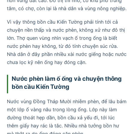
hơn vùng đất cao. Đô thị thì nhỏ, có khu phố trung
tâm, có chợ, còn lại là nhà dân và vùng nông nghiệp.
Vì vậy thông bồn cầu Kiến Tường phải tính tới cả
chuyện nền thấp và nước phèn, không xử như đô thị
lớn. Thợ quen vùng nhìn vạch ố trong ống là biết
nước phèn hay không, từ đó tính chuyện súc rửa.
Nhà dân ở đây phần nhiều xài nước giếng hoặc nước
chưa lọc kỹ nên ống hay đóng cặn.
Nước phèn làm ố ống và chuyện thông
bồn cầu Kiến Tường
Nước vùng Đồng Tháp Mười nhiễm phèn, để lâu bám
một lớp ố vàng nâu trong lòng ống. Lớp này làm
đường thoát hẹp dần, bồn cầu xả yếu đi, tới lúc
thêm giấy hay rác là tắc. Nhiều nhà tưởng bồn hư
mà thật ra do ống đóng cặn phèn.