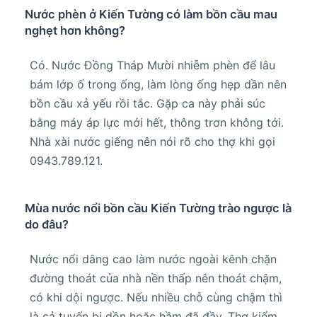
Nước phèn ở Kiến Tường có làm bồn cầu mau
nghẹt hơn không?
Có. Nước Đồng Tháp Mười nhiễm phèn để lâu
bám lớp ố trong ống, làm lòng ống hẹp dần nên
bồn cầu xả yếu rồi tắc. Gặp ca này phải súc
bằng máy áp lực mới hết, thông trơn không tới.
Nhà xài nước giếng nên nói rõ cho thợ khi gọi
0943.789.121.
Mùa nước nổi bồn cầu Kiến Tường trào ngược là
do đâu?
Nước nổi dâng cao làm nước ngoài kênh chặn
đường thoát của nhà nền thấp nên thoát chậm,
có khi dội ngược. Nếu nhiều chỗ cùng chậm thì
là cả tuyến bị dồn hoặc hầm đã đầy. Thợ kiểm