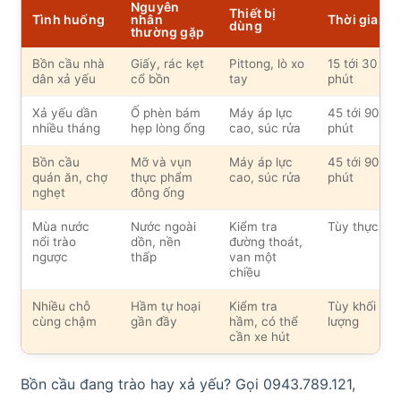
Nguyên
Thiết bị
Tình huống
nhân
Thời gian
dùng
thường gặp
Bồn cầu nhà
Giấy, rác kẹt
Pittong, lò xo
15 tới 30
dân xả yếu
cổ bồn
tay
phút
Xả yếu dần
Ố phèn bám
Máy áp lực
45 tới 90
nhiều tháng
hẹp lòng ống
cao, súc rửa
phút
Bồn cầu
Mỡ và vụn
Máy áp lực
45 tới 90
quán ăn, chợ
thực phẩm
cao, súc rửa
phút
nghẹt
đông ống
Mùa nước
Nước ngoài
Kiểm tra
Tùy thực tế
nổi trào
dồn, nền
đường thoát,
ngược
thấp
van một
chiều
Nhiều chỗ
Hầm tự hoại
Kiểm tra
Tùy khối
cùng chậm
gần đầy
hầm, có thể
lượng
cần xe hút
Bồn cầu đang trào hay xả yếu? Gọi 0943.789.121,