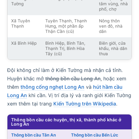
Tường
tâm vùng, nhà
phố, chợ
Xã Tuyên
Tuyên Thạnh, Thạnh
Nông thôn
Thạnh
Hưng, một phần ấp
ven đô, nhà
Thận Cần (cũ)
dân
Xã Bình Hiệp
Bình Hiệp, Bình Tân,
Biên giới, cửa
Thạnh Trị, Bình Hòa
khẩu, nhà dân
Tây (cũ)
thưa
Đội không chỉ làm ở Kiến Tường mà nhận cả tỉnh.
Huyện khác mở
thông bồn cầu Long An
, hoặc xem
thêm
thông cống nghẹt Long An
và
hút hầm cầu
Long An
khi cần. Vị trí địa lý và ranh giới Kiến Tường
xem thêm tại trang
Kiến Tường trên Wikipedia
.
Thông bồn cầu các huyện, thị xã, thành phố khác ở
Long An
Thông bồn cầu Tân An
Thông bồn cầu Bến Lức