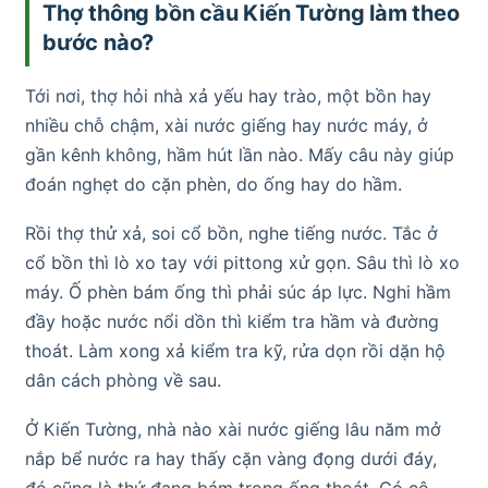
Thợ thông bồn cầu Kiến Tường làm theo
bước nào?
Tới nơi, thợ hỏi nhà xả yếu hay trào, một bồn hay
nhiều chỗ chậm, xài nước giếng hay nước máy, ở
gần kênh không, hầm hút lần nào. Mấy câu này giúp
đoán nghẹt do cặn phèn, do ống hay do hầm.
Rồi thợ thử xả, soi cổ bồn, nghe tiếng nước. Tắc ở
cổ bồn thì lò xo tay với pittong xử gọn. Sâu thì lò xo
máy. Ố phèn bám ống thì phải súc áp lực. Nghi hầm
đầy hoặc nước nổi dồn thì kiểm tra hầm và đường
thoát. Làm xong xả kiểm tra kỹ, rửa dọn rồi dặn hộ
dân cách phòng về sau.
Ở Kiến Tường, nhà nào xài nước giếng lâu năm mở
nắp bể nước ra hay thấy cặn vàng đọng dưới đáy,
đó cũng là thứ đang bám trong ống thoát. Có cô