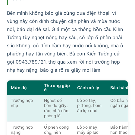
Bên mình không báo giá cứng qua điện thoại, vì
vùng này còn dính chuyện cặn phèn và mùa nước
nổi, báo đại dễ sai. Giá một ca thông bồn cầu Kiến
Tường tùy nghẹt nông hay sâu, có lớp ố phèn phải
súc không, có dính hầm hay nước nổi không, nhà ở
phường hay tận vùng biên. Bà con Kiến Tường cứ
gọi 0943.789.121, thợ qua xem rồi nói trường hợp
nhẹ hay nặng, báo giá rõ ra giấy mới làm.
Thường gặp
Mức độ
Cách xử lý
Bảo hành
ở
Trường hợp
Nghẹt cổ
Lò xo tay,
Có bảo hành
nhẹ
bồn do giấy,
pittong, bơm
ngắn ngày
rác; nhà dân,
áp lực nhỏ
phòng lẻ
Trường hợp
Ố phèn đóng
Lò xo máy,
Bảo hành dà
nặng
ống, nền
máy áp lực
hơn theo