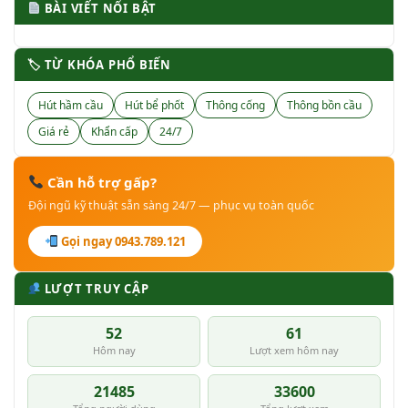
BÀI VIẾT NỔI BẬT
🏷 TỪ KHÓA PHỔ BIẾN
Hút hầm cầu
Hút bể phốt
Thông cống
Thông bồn cầu
Giá rẻ
Khẩn cấp
24/7
Cần hỗ trợ gấp?
Đội ngũ kỹ thuật sẵn sàng 24/7 — phục vụ toàn quốc
Gọi ngay 0943.789.121
LƯỢT TRUY CẬP
52
61
Hôm nay
Lượt xem hôm nay
21485
33600