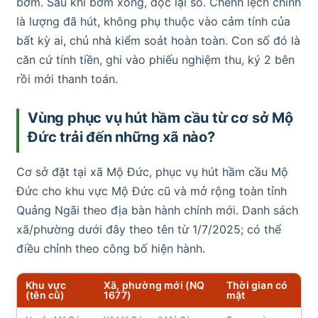
bơm. Sau khi bơm xong, đọc lại số. Chênh lệch chính
là lượng đã hút, không phụ thuộc vào cảm tính của
bất kỳ ai, chủ nhà kiểm soát hoàn toàn. Con số đó là
căn cứ tính tiền, ghi vào phiếu nghiệm thu, ký 2 bên
rồi mới thanh toán.
Vùng phục vụ hút hầm cầu từ cơ sở Mộ
Đức trải đến những xã nào?
Cơ sở đặt tại xã Mộ Đức, phục vụ hút hầm cầu Mộ
Đức cho khu vực Mộ Đức cũ và mở rộng toàn tỉnh
Quảng Ngãi theo địa bàn hành chính mới. Danh sách
xã/phường dưới đây theo tên từ 1/7/2025; có thể
điều chỉnh theo công bố hiện hành.
Khu vực
Xã, phường mới (NQ
Thời gian có
(tên cũ)
1677)
mặt