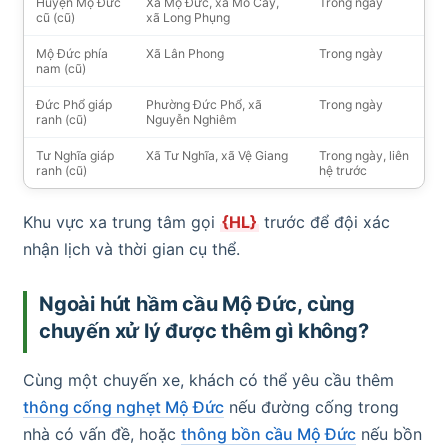
Huyện Mộ Đức
Xã Mộ Đức, xã Mỏ Cày,
Trong ngày
cũ (cũ)
xã Long Phụng
Mộ Đức phía
Xã Lân Phong
Trong ngày
nam (cũ)
Đức Phổ giáp
Phường Đức Phổ, xã
Trong ngày
ranh (cũ)
Nguyễn Nghiêm
Tư Nghĩa giáp
Xã Tư Nghĩa, xã Vệ Giang
Trong ngày, liên
ranh (cũ)
hệ trước
Khu vực xa trung tâm gọi
{HL}
trước để đội xác
nhận lịch và thời gian cụ thể.
Ngoài hút hầm cầu Mộ Đức, cùng
chuyến xử lý được thêm gì không?
Cùng một chuyến xe, khách có thể yêu cầu thêm
thông cống nghẹt Mộ Đức
nếu đường cống trong
nhà có vấn đề, hoặc
thông bồn cầu Mộ Đức
nếu bồn