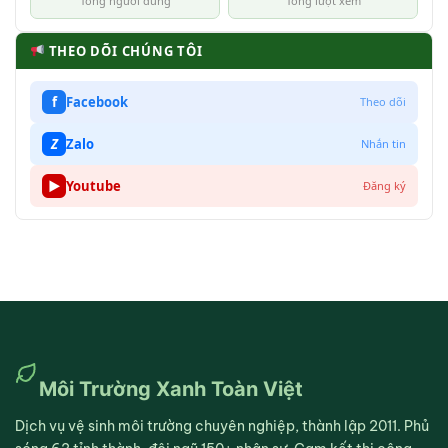
Tổng người dùng
Tổng lượt xem
THEO DÕI CHÚNG TÔI
f
Facebook
Theo dõi
Z
Zalo
Nhắn tin
▶
Youtube
Đăng ký
Môi Trường Xanh Toàn Việt
Dịch vụ vệ sinh môi trường chuyên nghiệp, thành lập 2011. Phủ