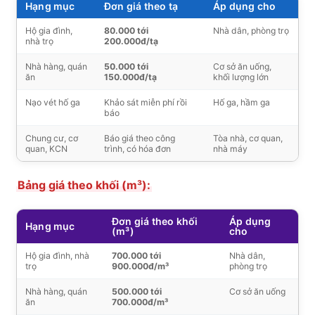
Hạng mục
Đơn giá theo tạ
Áp dụng cho
Hộ gia đình,
80.000 tới
Nhà dân, phòng trọ
nhà trọ
200.000đ/tạ
Nhà hàng, quán
50.000 tới
Cơ sở ăn uống,
ăn
150.000đ/tạ
khối lượng lớn
Nạo vét hố ga
Khảo sát miễn phí rồi
Hố ga, hầm ga
báo
Chung cư, cơ
Báo giá theo công
Tòa nhà, cơ quan,
quan, KCN
trình, có hóa đơn
nhà máy
Bảng giá theo khối (m³):
Đơn giá theo khối
Áp dụng
Hạng mục
(m³)
cho
Hộ gia đình, nhà
700.000 tới
Nhà dân,
trọ
900.000đ/m³
phòng trọ
Nhà hàng, quán
500.000 tới
Cơ sở ăn uống
ăn
700.000đ/m³