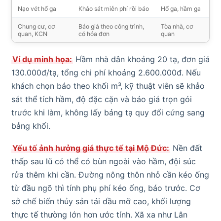
Nạo vét hố ga
Khảo sát miễn phí rồi báo
Hố ga, hầm ga
Chung cư, cơ
Báo giá theo công trình,
Tòa nhà, cơ
quan, KCN
có hóa đơn
quan
Ví dụ minh họa:
Hầm nhà dân khoảng 20 tạ, đơn giá
130.000đ/tạ, tổng chi phí khoảng 2.600.000đ. Nếu
khách chọn báo theo khối m³, kỹ thuật viên sẽ khảo
sát thể tích hầm, độ đặc cặn và báo giá trọn gói
trước khi làm, không lấy bảng tạ quy đổi cứng sang
bảng khối.
Yếu tố ảnh hưởng giá thực tế tại Mộ Đức:
Nền đất
thấp sau lũ có thể có bùn ngoài vào hầm, đội súc
rửa thêm khi cần. Đường nông thôn nhỏ cần kéo ống
từ đầu ngõ thì tính phụ phí kéo ống, báo trước. Cơ
sở chế biến thủy sản tải dầu mỡ cao, khối lượng
thực tế thường lớn hơn ước tính. Xã xa như Lân