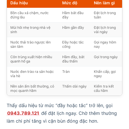
Dấu hiệu
Mức độ
Nên làm gì
Bồn cầu xả chậm, nước
Hầm bắt đầu
Đặt lịch trong
đứng lâu
đầy
tuần
Mùi hôi nhẹ trong nhà vệ
Hầm gần đầy
Đặt lịch trong
sinh
vài ngày
Nước thải trào ngược lên
Đầy hoặc tắc
Gọi ngay hôm
sàn tắm
cống
nay
Côn trùng xuất hiện nhiều
Hầm đầy, bắt
Gọi trong ngày
quanh hố ga
đầu thấm
Nước đen trào ra sân hoặc
Tràn
Khẩn cấp, gọi
vỉa hè
ngay
Nền sân ẩm bất thường, cỏ
Thấm dài ngày
Kiểm tra kết
mọc quanh hầm
cấu hầm
Thấy dấu hiệu từ mức “đầy hoặc tắc” trở lên, gọi
0943.789.121
để đặt lịch ngay. Chờ thêm thường
làm chi phí tăng vì cặn bùn đóng đặc hơn.