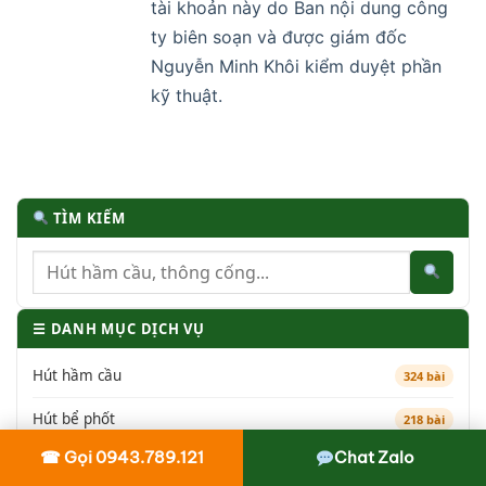
tài khoản này do Ban nội dung công
ty biên soạn và được giám đốc
Nguyễn Minh Khôi kiểm duyệt phần
kỹ thuật.
TÌM KIẾM
☰ DANH MỤC DỊCH VỤ
Hút hầm cầu
324 bài
Hút bể phốt
218 bài
☎ Gọi 0943.789.121
Chat Zalo
Thông cống nghẹt
311 bài