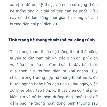
xa vị trí đỗ xe, kỹ thuật viên cần sử dụng thêm
hệ thống ống hút dài để tiếp cận bể phốt. Điều
này có thể làm tăng thời gian thi công và ảnh
hưởng đến chi phí dịch vụ.
Tình trạng hệ thống thoát thải tại công trình
Tình trạng thực tế của hệ thống thoát thải cũng
là yếu tố cần xem xét khi xác định chi phí dịch
vụ. Nếu hầm cầu chỉ đơn thuần bị đầy bùn thải,
quá trình hút thường diễn ra khá nhanh. Tuy
nhiên, trong trường hợp hệ thống thoát nước đã
bị tắc nghẽn hoặc bùn cặn tích tụ lâu ngày, việc
xử lý sẽ phức tạp hơn. Kỹ thuật viên có thể phải
kiểm tra và xử lý thêm đường ống thoát thải để
đảm bảo hệ thống hoạt động bình thường sau