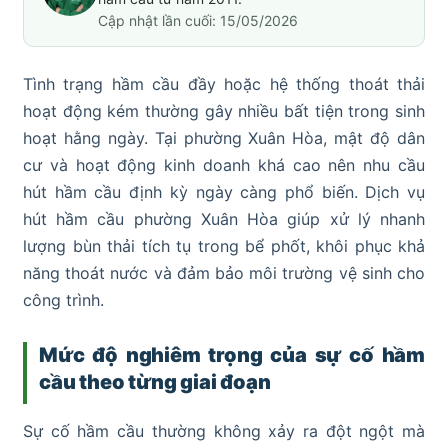
Cập nhật lần cuối: 15/05/2026
Tình trạng hầm cầu đầy hoặc hệ thống thoát thải
hoạt động kém thường gây nhiều bất tiện trong sinh
hoạt hằng ngày. Tại phường Xuân Hòa, mật độ dân
cư và hoạt động kinh doanh khá cao nên nhu cầu
hút hầm cầu định kỳ ngày càng phổ biến. Dịch vụ
hút hầm cầu phường Xuân Hòa giúp xử lý nhanh
lượng bùn thải tích tụ trong bể phốt, khôi phục khả
năng thoát nước và đảm bảo môi trường vệ sinh cho
công trình.
Mức độ nghiêm trọng của sự cố hầm
cầu theo từng giai đoạn
Sự cố hầm cầu thường không xảy ra đột ngột mà