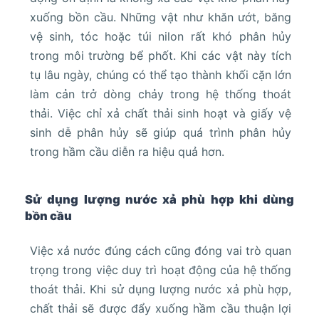
xuống bồn cầu. Những vật như khăn ướt, băng
vệ sinh, tóc hoặc túi nilon rất khó phân hủy
trong môi trường bể phốt. Khi các vật này tích
tụ lâu ngày, chúng có thể tạo thành khối cặn lớn
làm cản trở dòng chảy trong hệ thống thoát
thải. Việc chỉ xả chất thải sinh hoạt và giấy vệ
sinh dễ phân hủy sẽ giúp quá trình phân hủy
trong hầm cầu diễn ra hiệu quả hơn.
Sử dụng lượng nước xả phù hợp khi dùng
bồn cầu
Việc xả nước đúng cách cũng đóng vai trò quan
trọng trong việc duy trì hoạt động của hệ thống
thoát thải. Khi sử dụng lượng nước xả phù hợp,
chất thải sẽ được đẩy xuống hầm cầu thuận lợi