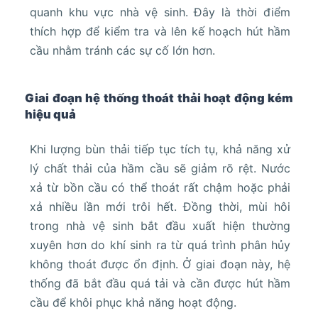
quanh khu vực nhà vệ sinh. Đây là thời điểm
thích hợp để kiểm tra và lên kế hoạch hút hầm
cầu nhằm tránh các sự cố lớn hơn.
Giai đoạn hệ thống thoát thải hoạt động kém
hiệu quả
Khi lượng bùn thải tiếp tục tích tụ, khả năng xử
lý chất thải của hầm cầu sẽ giảm rõ rệt. Nước
xả từ bồn cầu có thể thoát rất chậm hoặc phải
xả nhiều lần mới trôi hết. Đồng thời, mùi hôi
trong nhà vệ sinh bắt đầu xuất hiện thường
xuyên hơn do khí sinh ra từ quá trình phân hủy
không thoát được ổn định. Ở giai đoạn này, hệ
thống đã bắt đầu quá tải và cần được hút hầm
cầu để khôi phục khả năng hoạt động.