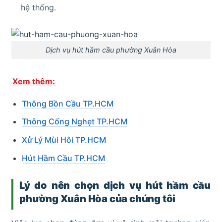
hệ thống.
Dịch vụ hút hầm cầu phường Xuân Hòa
Xem thêm:
Thông Bồn Cầu TP.HCM
Thông Cống Nghẹt TP.HCM
Xử Lý Mùi Hôi TP.HCM
Hút Hầm Cầu TP.HCM
Lý do nên chọn dịch vụ hút hầm cầu
phường Xuân Hòa của chúng tôi