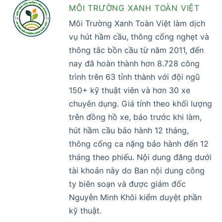
MÔI TRƯỜNG XANH TOÀN VIỆT
Môi Trường Xanh Toàn Việt làm dịch
vụ hút hầm cầu, thông cống nghẹt và
thông tắc bồn cầu từ năm 2011, đến
nay đã hoàn thành hơn 8.728 công
trình trên 63 tỉnh thành với đội ngũ
150+ kỹ thuật viên và hơn 30 xe
chuyên dụng. Giá tính theo khối lượng
trên đồng hồ xe, báo trước khi làm,
hút hầm cầu bảo hành 12 tháng,
thông cống ca nặng bảo hành đến 12
tháng theo phiếu. Nội dung đăng dưới
tài khoản này do Ban nội dung công
ty biên soạn và được giám đốc
Nguyễn Minh Khôi kiểm duyệt phần
kỹ thuật.