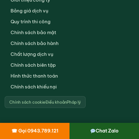
Bảng giá dịch vụ
Quy trình thi công
Chính sách bảo mật
Chính sách bảo hành
Chất lượng dịch vụ
Chính sách biên tập
Hình thức thanh toán
Chính sách khiếu nại
Chính sách cookie
Điều khoản
Pháp lý
☎ Gọi 0943.789.121
Chat Zalo