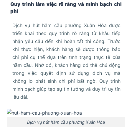
Quy trình làm việc rõ ràng và minh bạch chi
phí
Dịch vụ hút hầm cầu phường Xuân Hòa được
triển khai theo quy trình rõ ràng từ khâu tiếp
nhận yêu cầu đến khi hoàn tất thi công. Trước
khi thực hiện, khách hàng sẽ được thông báo
chi phí cụ thể dựa trên tình trạng thực tế của
hầm cầu. Nhờ đó, khách hàng có thể chủ động
trong việc quyết định sử dụng dịch vụ mà
không lo phát sinh chi phí bất ngờ. Quy trình
minh bạch giúp tạo sự tin tưởng và duy trì uy tín
lâu dài.
Dịch vụ hút hầm cầu phường Xuân Hòa