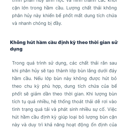
trình phân hủy sinh học và hình thành các khối
cặn lớn trong hầm cầu. Lượng chất thải không
phân hủy này khiến bể phốt mất dung tích chứa
và nhanh chóng bị đầy.
Không hút hầm cầu định kỳ theo thời gian sử
dụng
Trong quá trình sử dụng, các chất thải rắn sau
khi phân hủy sẽ tạo thành lớp bùn lắng dưới đáy
hầm cầu. Nếu lớp bùn này không được hút bỏ
theo chu kỳ phù hợp, dung tích chứa của bể
phốt sẽ giảm dần theo thời gian. Khi lượng bùn
tích tụ quá nhiều, hệ thống thoát thải dễ rơi vào
tình trạng quá tải và phát sinh nhiều sự cố. Việc
hút hầm cầu định kỳ giúp loại bỏ lượng bùn cặn
này và duy trì khả năng hoạt động ổn định của