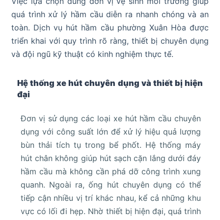
Việc lựa chọn đúng đơn vị vệ sinh môi trường giúp
quá trình xử lý hầm cầu diễn ra nhanh chóng và an
toàn. Dịch vụ hút hầm cầu phường Xuân Hòa được
triển khai với quy trình rõ ràng, thiết bị chuyên dụng
và đội ngũ kỹ thuật có kinh nghiệm thực tế.
Hệ thống xe hút chuyên dụng và thiết bị hiện
đại
Đơn vị sử dụng các loại xe hút hầm cầu chuyên
dụng với công suất lớn để xử lý hiệu quả lượng
bùn thải tích tụ trong bể phốt. Hệ thống máy
hút chân không giúp hút sạch cặn lắng dưới đáy
hầm cầu mà không cần phá dỡ công trình xung
quanh. Ngoài ra, ống hút chuyên dụng có thể
tiếp cận nhiều vị trí khác nhau, kể cả những khu
vực có lối đi hẹp. Nhờ thiết bị hiện đại, quá trình