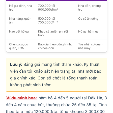
Hộ gia đình, nhà
700.000 tới
Nhà dân, phòng
trọ
900.000đ/m³
trọ
Nhà hàng, quán
500.000 tới
Cơ sở ăn uống
ăn
700.000đ/m³
Nạo vét hố ga
Khảo sát miễn phí rồi
Hố ga, hầm ga
báo
Chung cư, cơ
Báo giá theo công trình,
Tòa nhà, cơ quan,
quan, KCN
có hóa đơn
nhà máy
Lưu ý:
Bảng giá mang tính tham khảo. Kỹ thuật
viên cần tới khảo sát hiện trạng tại nhà mới báo
giá chính xác. Con số chốt là tổng thanh toán,
không phát sinh thêm.
Ví dụ minh họa:
hầm hộ 4 đến 5 người tại Đắk Hà, 3
đến 4 năm chưa hút, thường chứa 25 đến 35 tạ. Tính
theo tạ ở mức 120.000đ/tạ, tổng khoảng 3.000.000