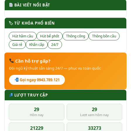
BÀI VIẾT NỔI BẬT
🏷 TỪ KHÓA PHỔ BIẾN
Hút hầm cầu
Hút bể phốt
Thông cống
Thông bồn cầu
Giá rẻ
Khẩn cấp
24/7
Cần hỗ trợ gấp?
Đội ngũ kỹ thuật sẵn sàng 24/7 — phục vụ toàn quốc
Gọi ngay 0943.789.121
LƯỢT TRUY CẬP
29
29
Hôm nay
Lượt xem hôm nay
21229
33273