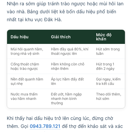
Nhận ra sớm giúp tránh trào ngược hoặc mùi hôi lan
vào nhà. Bảng dưới liệt kê bốn dấu hiệu phổ biến
nhất tại khu vực Đắk Hà.
Mức độ
Dấu hiệu
Giải thích
khẩn
Mùi hôi quanh hầm,
Hầm đầy quá 80%, khí
Hút sớm trong
trong nhà vệ sinh
thoát ngược lên
tuần
Cống thoát chậm
Hầm không còn chỗ
Hút trong 1
hoặc trào ngược
nhận thêm
đến 2 ngày
Nền đất quanh hầm
Áp lực hầm đẩy đất
Gọi ngay, kiểm
sụt nhẹ
lên
tra kết cấu
Nước mưa thấm
Đất ướt, hầm ngập
Theo dõi thêm,
vào hầm nhanh
nhanh hơn bình
hút sớm
thường
Khi thấy hai dấu hiệu trở lên cùng lúc, đừng chờ
thêm. Gọi
0943.789.121
để thợ đến khảo sát và xác