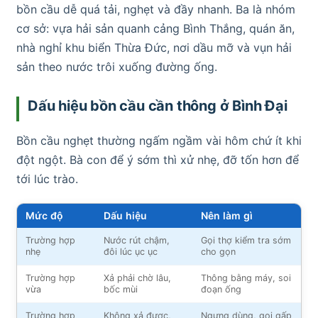
bồn cầu dễ quá tải, nghẹt và đầy nhanh. Ba là nhóm
cơ sở: vựa hải sản quanh cảng Bình Thắng, quán ăn,
nhà nghỉ khu biển Thừa Đức, nơi dầu mỡ và vụn hải
sản theo nước trôi xuống đường ống.
Dấu hiệu bồn cầu cần thông ở Bình Đại
Bồn cầu nghẹt thường ngấm ngầm vài hôm chứ ít khi
đột ngột. Bà con để ý sớm thì xử nhẹ, đỡ tốn hơn để
tới lúc trào.
Mức độ
Dấu hiệu
Nên làm gì
Trường hợp
Nước rút chậm,
Gọi thợ kiểm tra sớm
nhẹ
đôi lúc ục ục
cho gọn
Trường hợp
Xả phải chờ lâu,
Thông bằng máy, soi
vừa
bốc mùi
đoạn ống
Trường hợp
Không xả được,
Ngưng dùng, gọi gấp