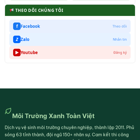
THEO DÕI CHÚNG TÔI
f
Facebook
Theo dõi
Z
Zalo
Nhắn tin
▶
Youtube
Đăng ký
Môi Trường Xanh Toàn Việt
Dịch vụ vệ sinh môi trường chuyên nghiệp, thành lập 2011. Phủ
sóng 63 tỉnh thành, đội ngũ 150+ nhân sự. Cam kết thi công