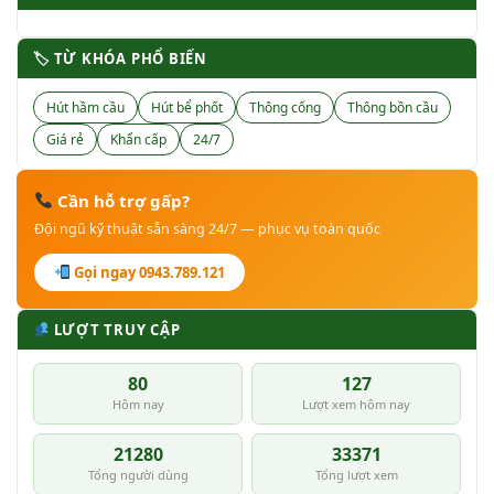
🏷 TỪ KHÓA PHỔ BIẾN
Hút hầm cầu
Hút bể phốt
Thông cống
Thông bồn cầu
Giá rẻ
Khẩn cấp
24/7
Cần hỗ trợ gấp?
Đội ngũ kỹ thuật sẵn sàng 24/7 — phục vụ toàn quốc
Gọi ngay 0943.789.121
LƯỢT TRUY CẬP
80
127
Hôm nay
Lượt xem hôm nay
21280
33371
Tổng người dùng
Tổng lượt xem