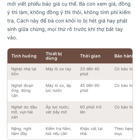
mới viết phiếu báo giá cụ thể. Bà con xem giá, đồng
ý thì làm, không đồng ý thì thôi, không tính phí kiểm
tra. Cách này để bà con khỏi lo bị hét giá hay phát
sinh giữa chừng, mọi thứ rõ trước khi thợ bắt tay
vào.
Thiết bị
Tình huống
Thời gian
Bảo hành
dùng
Nghẹt nhẹ tại
Máy lò xo tay
20 đến 40
Có bảo hành
bồn
phút
Nghẹt đoạn
Máy lò xo, áp
45 đến 90
Có bảo hành
ống, đóng
lực nước
phút
cặn
Nghẹt do dầu
Áp lực nước,
60 phút trở
Có bảo hành
mỡ, vụn hải
vét bẫy mỡ
lên
sản
Nặng, nghi
Kiểm tra hầm,
Khảo sát tại
Theo hạng
hầm đầy
hút nếu cần
nhà
mục