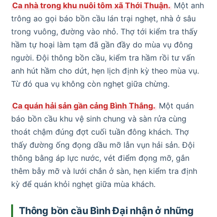
Ca nhà trong khu nuôi tôm xã Thới Thuận.
Một anh
trông ao gọi báo bồn cầu lán trại nghẹt, nhà ở sâu
trong vuông, đường vào nhỏ. Thợ tới kiểm tra thấy
hầm tự hoại làm tạm đã gần đầy do mùa vụ đông
người. Đội thông bồn cầu, kiểm tra hầm rồi tư vấn
anh hút hầm cho dứt, hẹn lịch định kỳ theo mùa vụ.
Từ đó qua vụ không còn nghẹt giữa chừng.
Ca quán hải sản gần cảng Bình Thắng.
Một quán
báo bồn cầu khu vệ sinh chung và sàn rửa cùng
thoát chậm đúng đợt cuối tuần đông khách. Thợ
thấy đường ống đọng dầu mỡ lẫn vụn hải sản. Đội
thông bằng áp lực nước, vét điểm đọng mỡ, gắn
thêm bẫy mỡ và lưới chắn ở sàn, hẹn kiểm tra định
kỳ để quán khỏi nghẹt giữa mùa khách.
Thông bồn cầu Bình Đại nhận ở những