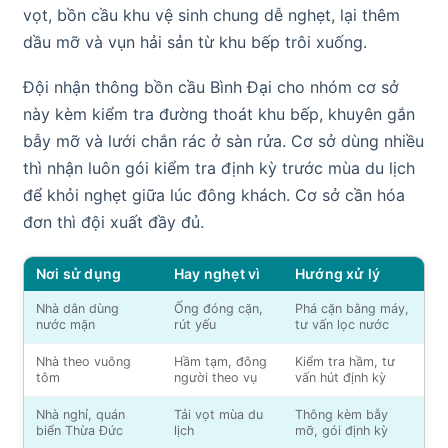
vọt, bồn cầu khu vệ sinh chung dễ nghẹt, lại thêm
dầu mỡ và vụn hải sản từ khu bếp trôi xuống.
Đội nhận thông bồn cầu Bình Đại cho nhóm cơ sở
này kèm kiểm tra đường thoát khu bếp, khuyên gắn
bẫy mỡ và lưới chắn rác ở sàn rửa. Cơ sở dùng nhiều
thì nhận luôn gói kiểm tra định kỳ trước mùa du lịch
để khỏi nghẹt giữa lúc đông khách. Cơ sở cần hóa
đơn thì đội xuất đầy đủ.
Nơi sử dụng
Hay nghẹt vì
Hướng xử lý
Nhà dân dùng
Ống đóng cặn,
Phá cặn bằng máy,
nước mặn
rút yếu
tư vấn lọc nước
Nhà theo vuông
Hầm tạm, đông
Kiểm tra hầm, tư
tôm
người theo vụ
vấn hút định kỳ
Nhà nghỉ, quán
Tải vọt mùa du
Thông kèm bẫy
biển Thừa Đức
lịch
mỡ, gói định kỳ